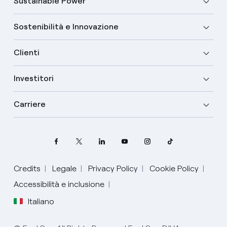
Sustainable Power
Sostenibilità e Innovazione
Clienti
Investitori
Carriere
Credits
Legale
Privacy Policy
Cookie Policy
Seleziona la tua lingua
Accessibilità e inclusione
Italiano
Inglese