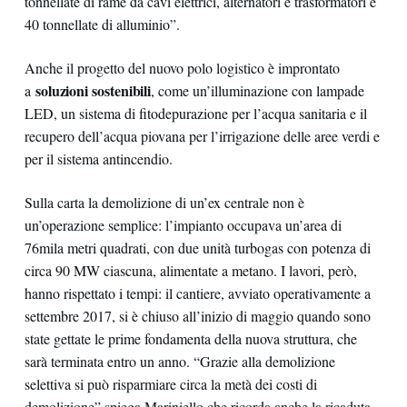
tonnellate di rame da cavi elettrici, alternatori e trasformatori e
40 tonnellate di alluminio”.
Anche il progetto del nuovo polo logistico è improntato
soluzioni sostenibili
a
, come un’illuminazione con lampade
LED, un sistema di fitodepurazione per l’acqua sanitaria e il
recupero dell’acqua piovana per l’irrigazione delle aree verdi e
per il sistema antincendio.
Sulla carta la demolizione di un’ex centrale non è
un’operazione semplice: l’impianto occupava un’area di
76mila metri quadrati, con due unità turbogas con potenza di
circa 90 MW ciascuna, alimentate a metano. I lavori, però,
hanno rispettato i tempi: il cantiere, avviato operativamente a
settembre 2017, si è chiuso all’inizio di maggio quando sono
state gettate le prime fondamenta della nuova struttura, che
sarà terminata entro un anno. “Grazie alla demolizione
selettiva si può risparmiare circa la metà dei costi di
demolizione” spiega Mariniello che ricorda anche la ricaduta