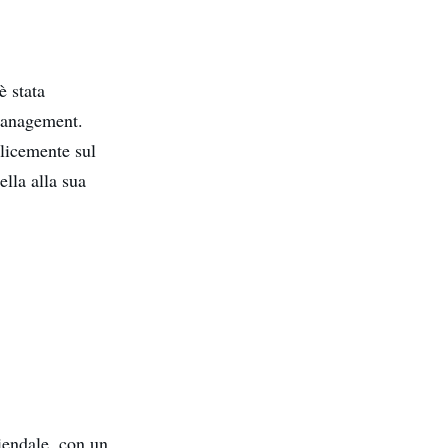
è stata
 management.
plicemente sul
ella alla sua
iendale, con un