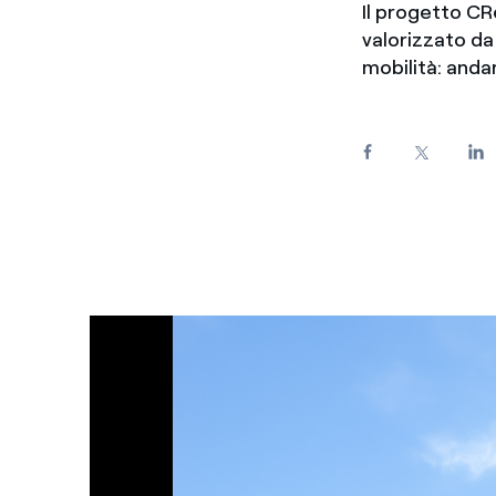
Il progetto CR
Enel Cuore
Sosteniamo le iniziative
valorizzato da
profit
mobilità: anda
Ethical Channel
Il canale dove segnalare 
Archivio Storico
Raccontiamo la storia dell'