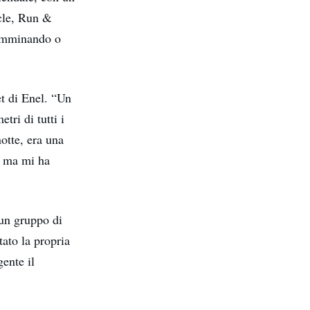
cle, Run &
 camminando o
et di Enel. “Un
tri di tutti i
otte, era una
, ma mi ha
 un gruppo di
ato la propria
ente il