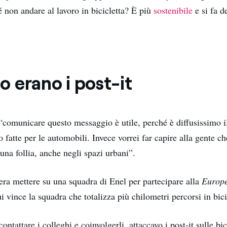
 non andare al lavoro in bicicletta? È più
sostenibile
e si fa de
.
io erano i post-it
comunicare questo messaggio è utile, perché è diffusissimo i
no fatte per le automobili. Invece vorrei far capire alla gente c
 una follia, anche negli spazi urbani”.
 era mettere su una squadra di Enel per partecipare alla
Europe
ui vince la squadra che totalizza più chilometri percorsi in bicic
contattare i colleghi e coinvolgerli, attaccavo i post-it sulle bic