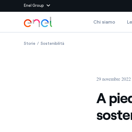
Enel Group
Vai al contenuto principale
Chi siamo
Le
Siti del Gruppo
A piedi o in bici, la vita è più sostenibile
A piedi o in bici, la vita è più sostenibi
Storie
Sostenibilità
Enel Green Power
Produciamo energia pulit
Enel Global Energy and
Mitighiamo i rischi della
delle commodity
Commodity
Management
29 novembre 2022
Enel Open Innovability®
Un ecosistema globale p
con l'Innovability®
A pied
Enel Global Procurement
Massimizziamo la creazio
soste
rapporto con i nostri for
Enel Foundation
La piattaforma di cono
energia pulita