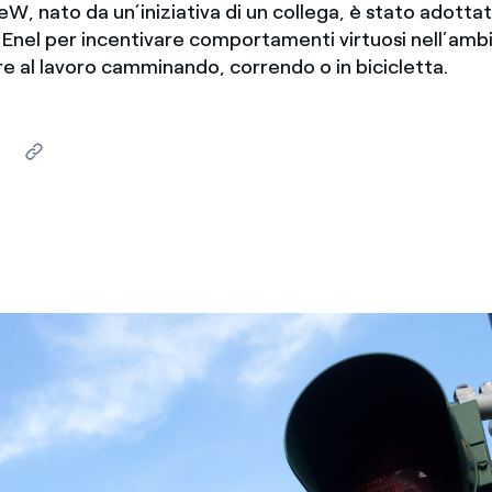
eW, nato da un’iniziativa di un collega, è stato adotta
Messico
 delle organizzazioni non
 Enel per incentivare comportamenti virtuosi nell’ambi
re al lavoro camminando, correndo o in bicicletta.
Nord America
violazioni delle nostre policy
elettricità in Italia