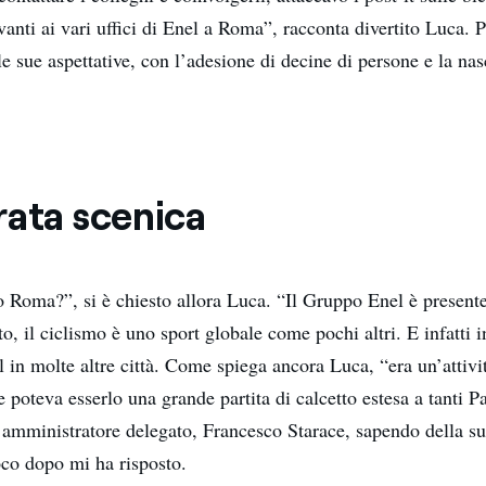
anti ai vari uffici di Enel a Roma”, racconta divertito Luca. P
 le sue aspettative, con l’adesione di decine di persone e la na
rata scenica
 Roma?”, si è chiesto allora Luca. “Il Gruppo Enel è presente
to, il ciclismo è uno sport globale come pochi altri. E infatti 
l in molte altre città. Come spiega ancora Luca, “era un’attivi
poteva esserlo una grande partita di calcetto estesa a tanti P
ro amministratore delegato, Francesco Starace, sapendo della s
oco dopo mi ha risposto.