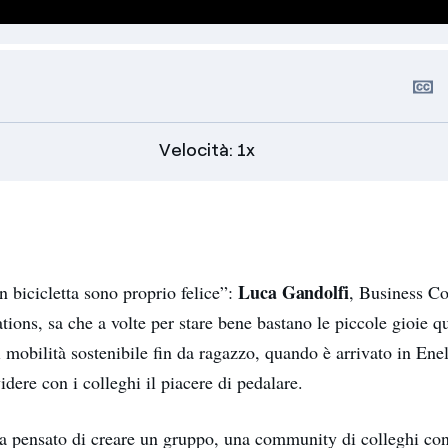
Na
sot
Velocità: 1x
Luca Gandolfi
 bicicletta sono proprio felice”:
, Business Co
ons, sa che a volte per stare bene bastano le piccole gioie q
mobilità sostenibile fin da ragazzo, quando è arrivato in Ene
idere con i colleghi il piacere di pedalare.
a pensato di creare un gruppo, una community di colleghi con