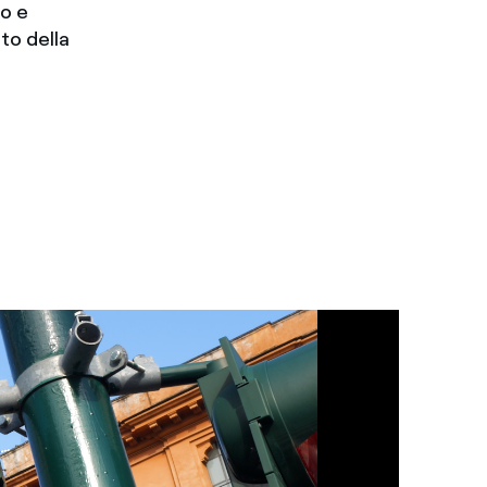
to e
to della