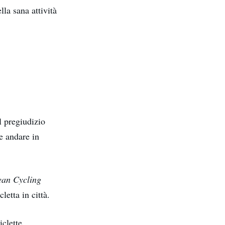
lla sana attività
l pregiudizio
he andare in
an Cycling
letta in città.
iclette