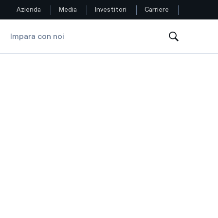
Azienda
Media
Investitori
Carriere
Impara con noi
Seguici
Facebook
Twitter
YouTube
LinkedIn
Instagram
TikTok