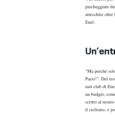
parcheggiate dav
attecchito oltre
Enel.
Un’ent
“Ma perché solo
Paesi!”. Del res
nati club di Ene
un budget, come 
scritto al nost
il ciclismo, e p