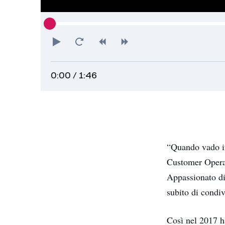
Riproduci
Torna
Indietro
Avanti
all'inizio
0:00
/ 1:46
“Quando vado in
Customer Operati
Appassionato di 
subito di condiv
Così nel 2017 h