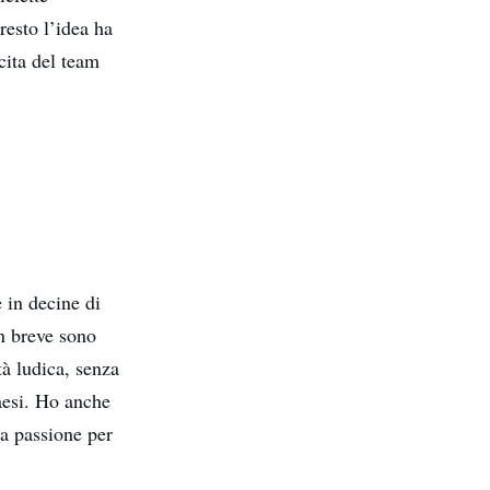
resto l’idea ha
scita del team
 in decine di
in breve sono
tà ludica, senza
aesi. Ho anche
ua passione per