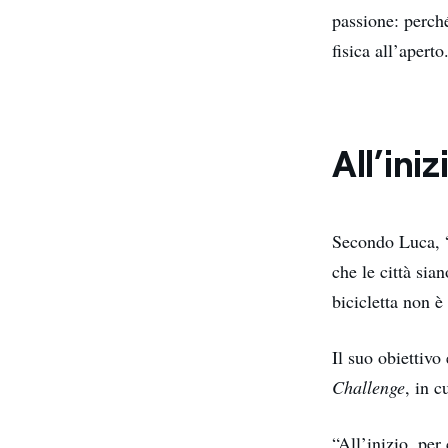
passione: perché
fisica all’aperto
All’iniz
Secondo Luca, “
che le città sia
bicicletta non è
Il suo obiettivo
Challenge
, in c
“All’inizio, per 