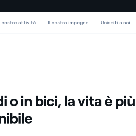
 nostre attività
Il nostro impegno
Unisciti a noi
Siti Paese
le
a da fonti rinnovabili
Americas
 negoziazione internazionale
Argentina
Brasile
er dare energia al futuro
Cile
i o in bici, la vita è più
Colombia
ne di valore grazie al
nibile
nitori
Iberia
scenza per un mondo di
Italia