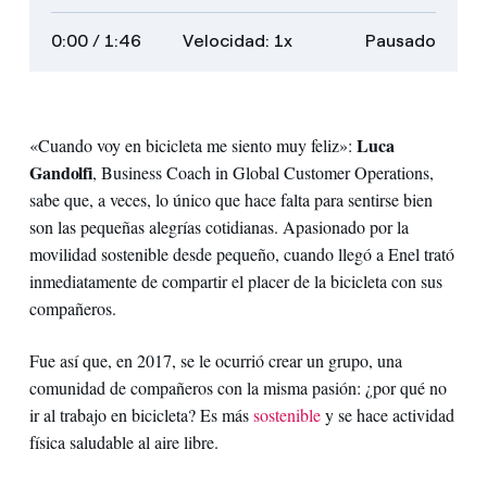
subtítulos
descripciones
transcripción
a
0:00
/ 1:46
Velocidad: 1x
Pausado
pantalla
completa
Luca
«Cuando voy en bicicleta me siento muy feliz»:
Gandolfi
, Business Coach in Global Customer Operations,
sabe que, a veces, lo único que hace falta para sentirse bien
son las pequeñas alegrías cotidianas. Apasionado por la
movilidad sostenible desde pequeño, cuando llegó a Enel trató
inmediatamente de compartir el placer de la bicicleta con sus
compañeros.
Fue así que, en 2017, se le ocurrió crear un grupo, una
comunidad de compañeros con la misma pasión: ¿por qué no
ir al trabajo en bicicleta? Es más
sostenible
y se hace actividad
física saludable al aire libre.