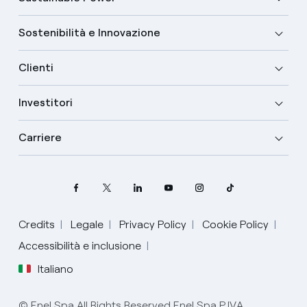
Sostenibilità e Innovazione
Clienti
Investitori
Carriere
Credits
Legale
Privacy Policy
Cookie Policy
Seleziona la tua lingua
Accessibilità e inclusione
Italiano
Inglese
© Enel Spa All Rights Reserved Enel Spa P.IVA
Spagnolo