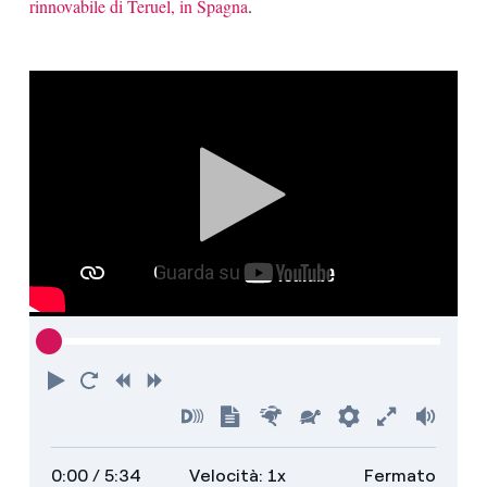
rinnovabile di Teruel, in Spagna
.
Riproduci
Torna
Indietro
Avanti
all'inizio
Attiva
Mostra
Più
Più
Preferenze
Attiva
Volu
audiodescrizioni
trascrizione
veloce
lento
schermo
0:00
/ 5:34
Velocità: 1x
Fermato
intero