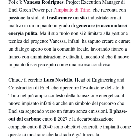
Vanessa Rodrigues
Poi c’è
, Project Execution Manager di
Enel Green Power per l’
impianto di Trino
, che racconta con
trasformare un sito
passione la sfida di
industriale ormai
generare
accumulare
inattivo in un impianto in grado di
(e
)
energia pulita
. Ma il suo ruolo non si è limitato alla gestione
tecnica del progetto: Vanessa, infatti, ha saputo creare e curare
un dialogo aperto con la comunità locale, lavorando fianco a
fianco con amministrazioni e cittadini, facendo sì che il nuovo
impianto fosse percepito come una risorsa condivisa.
Luca Noviello
Chiude il cerchio
, Head of Engineering and
Construction di Enel, che ripercorre l’evoluzione del sito di
Trino nel più ampio contesto della transizione energetica: il
nuovo impianto infatti è anche un simbolo del percorso che
phase-
Enel sta seguendo verso un futuro senza emissioni. Il
out dal carbone
entro il 2027 e la decarbonizzazione
completa entro il 2040 sono obiettivi concreti, e impianti come
questo ci mostrano che la strada è già tracciata.