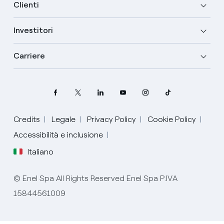
Clienti
Investitori
Carriere
Credits
Legale
Privacy Policy
Cookie Policy
Accessibilità e inclusione
Seleziona la tua lingua
Italiano
Inglese
© Enel Spa All Rights Reserved Enel Spa P.IVA
Spagnolo
15844561009
Italiano