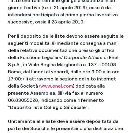
fatto che tale termine giunge a scadenza in un
giorno festivo (
i.e.
il 21 aprile 2019), esso è da
intendersi posticipato al primo giorno lavorativo
successivo, ossia il 23 aprile 2019.
Per il deposito delle liste devono essere seguite le
seguenti modalità: (i) mediante consegna a mani
della relativa documentazione presso gli uffici
della Funzione
Legal and Corporate Affairs
di Enel
S.p.A., in Viale Regina Margherita n. 137 - 00198
Roma, dal lunedì al venerdì, dalle ore 9:00 alle ore
17:00; (ii) attraverso la sezione del sito internet
della Società (
www.enel.com
) dedicata alla
presente Assemblea; (iii) via fax al numero
06.83055028, indicando come riferimento
“Deposito liste Collegio Sindacale”.
Unitamente alle liste deve essere depositata da
parte dei Soci che le presentano una dichiarazione