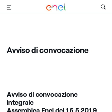
Vai al contenuto principale
Media
Investitori
Avviso di convocazione
Avviso di convocazione
integrale
Assemblea Enel del 16.5.2019