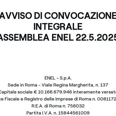
Messico
 delle organizzazioni non
AVVISO DI CONVOCAZION
Nord America
INTEGRALE
violazioni delle nostre policy
ASSEMBLEA ENEL 22.5.202
elettricità in Italia
ENEL - S.p.A.
Sede in Roma - Viale Regina Margherita, n. 137
Capitale sociale € 10.166.679.946 interamente versat
e Fiscale e Registro delle Imprese di Roma n. 00811
R.E.A. di Roma n. 756032
Partita I.V.A. n. 15844561009