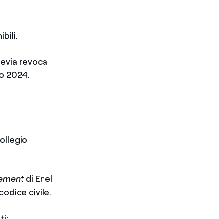
bili.
previa revoca
io 2024.
ollegio
ement
di Enel
codice civile.
ti: