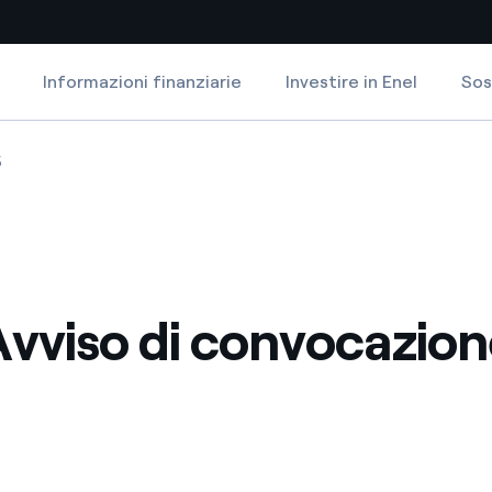
Informazioni finanziarie
Investire in Enel
Sos
Siti Paese
ione
Avviso di convocazione
5
a da fonti rinnovabili
Americas
 negoziazione internazionale
Argentina
Brasile
Avviso di convocazion
er dare energia al futuro
Cile
Colombia
ne di valore grazie al
nitori
Iberia
scenza per un mondo di
Italia