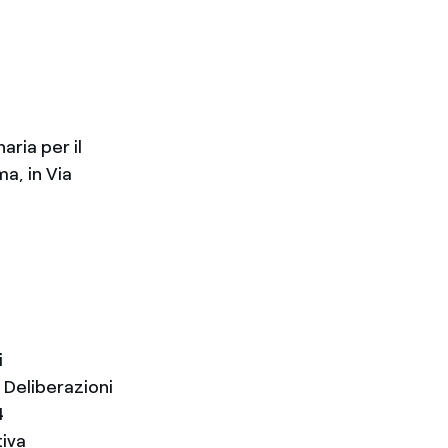
aria per il
a, in Via
i
 Deliberazioni
4
tiva