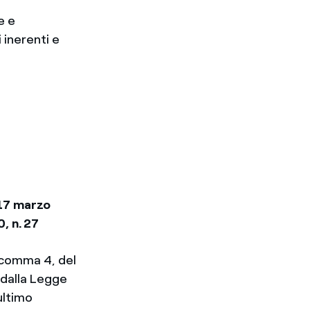
e e
 inerenti e
 17 marzo
, n. 27
, comma 4, del
 dalla Legge
 ultimo