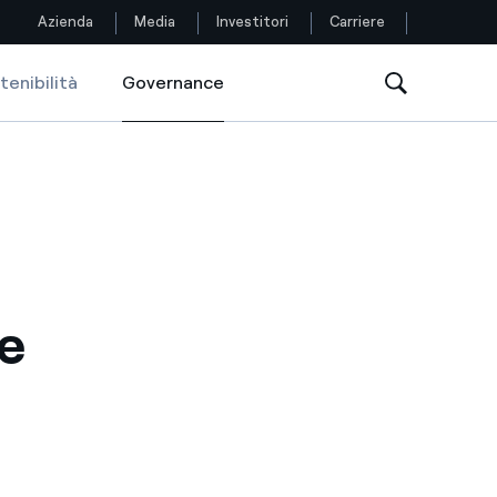
Azienda
Media
Investitori
Carriere
tenibilità
Governance
Governance
Seguici
Facebook
Twitter
YouTube
e
LinkedIn
Instagram
TikTok