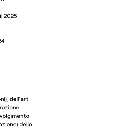
il 2025
24
i), dell’art.
trazione
 svolgimento
azione) dello