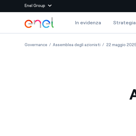
Enel Group
Vai al contenuto principale
In evidenza
Strategia
Siti del Gruppo
Avviso di convocazione
Avviso di convocaz
Governance
Assemblea degli azionisti
22 maggio 202
Enel Green Power
Produciamo energia pulit
Enel Global Energy and
Mitighiamo i rischi della
delle commodity
Commodity
Management
Enel Open Innovability®
Un ecosistema globale p
con l'Innovability®
Enel Global Procurement
Massimizziamo la creazio
rapporto con i nostri for
Enel Foundation
La piattaforma di cono
energia pulita