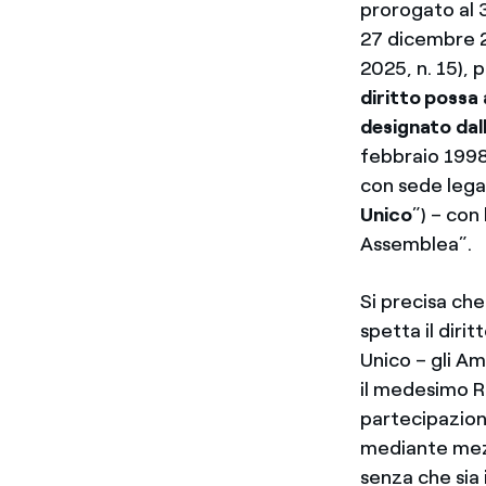
prorogato al 
27 dicembre 2
2025, n. 15),
diritto possa
designato dal
febbraio 1998, 
con sede legal
Unico
”) – con
Assemblea”.
Si precisa che
spetta il diri
Unico – gli Amm
il medesimo Ra
partecipazion
mediante mezz
senza che sia 