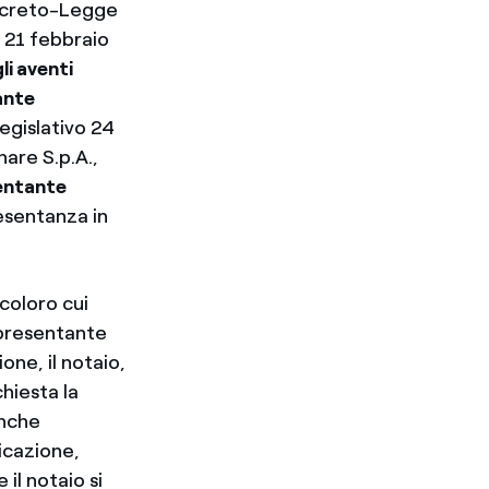
ecreto-Legge
 21 febbraio
li aventi
ante
egislativo 24
re S.p.A.,
entante
esentanza in
 coloro cui
appresentante
one, il notaio,
chiesta la
anche
icazione,
 il notaio si