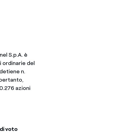
nel S.p.A. è
 ordinarie del
detiene n.
 pertanto,
00.276 azioni
 di voto