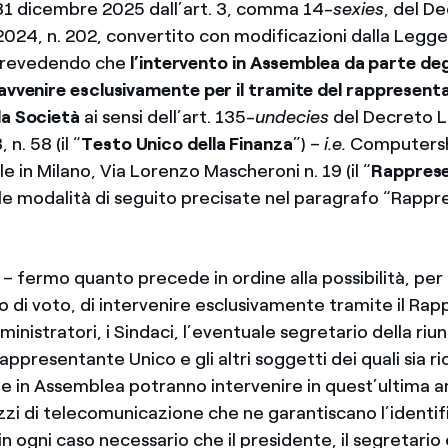
31 dicembre 2025 dall’art. 3, comma 14-
sexies
, del D
024, n. 202, convertito con modificazioni dalla Legge
 prevedendo che
l’intervento in Assemblea da parte deg
 avvenire esclusivamente per il tramite del rappresent
la Società
ai sensi dell’art. 135-
undecies
del Decreto L
n. 58 (il “
Testo Unico della Finanza
”) –
i.e.
Computersha
e in Milano, Via Lorenzo Mascheroni n. 19 (il “
Rappres
 le modalità di seguito precisate nel paragrafo “Rappr
 – fermo quanto precede in ordine alla possibilità, per
tto di voto, di intervenire esclusivamente tramite il R
inistratori, i Sindaci, l’eventuale segretario della riuni
ppresentante Unico e gli altri soggetti dei quali sia ri
e in Assemblea potranno intervenire in quest’ultima 
i di telecomunicazione che ne garantiscano l’identif
in ogni caso necessario che il presidente, il segretario e