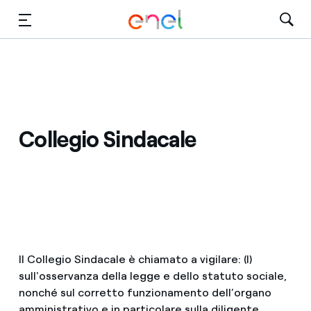
Vai al contenuto principale
Media
Investitori
Collegio Sindacale
Il Collegio Sindacale è chiamato a vigilare: (I)
sull'osservanza della legge e dello statuto sociale,
nonché sul corretto funzionamento dell’organo
amministrativo e in particolare sulla diligente