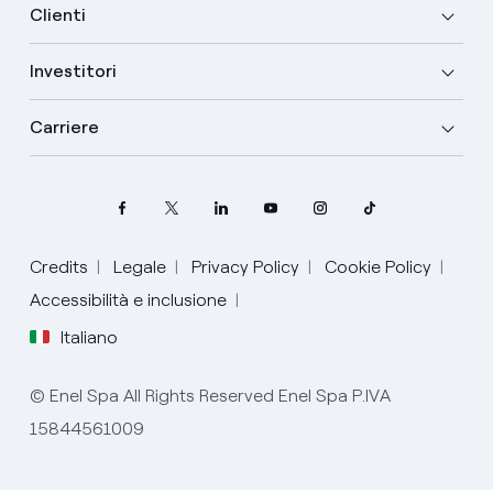
Clienti
Investitori
Carriere
Credits
Legale
Privacy Policy
Cookie Policy
Accessibilità e inclusione
Italiano
Seleziona la tua lingua
Spagnolo
© Enel Spa All Rights Reserved Enel Spa P.IVA
15844561009
Italiano