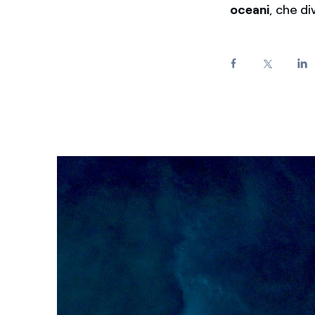
oceani
, che d
Enel Cuore
Sosteniamo le iniziative
profit
Ethical Channel
Il canale dove segnalare 
Archivio Storico
Raccontiamo la storia dell'