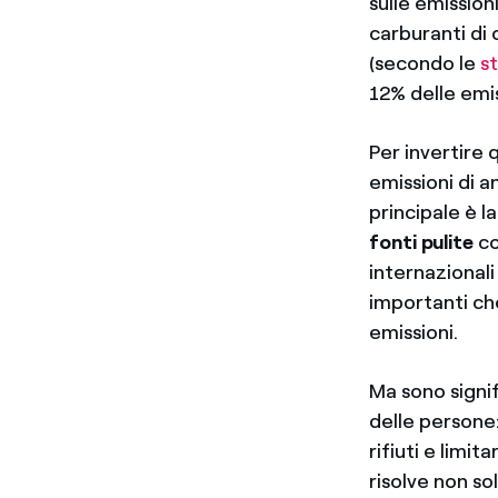
sulle emission
carburanti di 
(secondo le
s
12% delle emis
Per invertire
emissioni di 
principale è l
fonti pulite
co
internazionali
importanti che
emissioni.
Ma sono signi
delle persone: 
rifiuti e limit
risolve non so