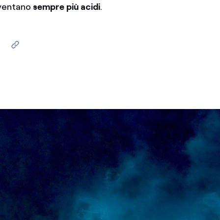
iventano
sempre più acidi
.
Messico
 delle organizzazioni non
Nord America
violazioni delle nostre policy
elettricità in Italia