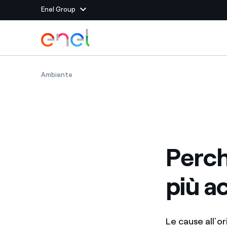
Enel Group
Vai al contenuto principale
Siti del Gruppo
Perché gli oceani sono sempre più acidi?
Ambiente
Enel Green Power
Produciamo energia pulit
Enel Global Energy and
Mitighiamo i rischi della
delle commodity
Commodity
Management
Perch
Enel Open Innovability®
Un ecosistema globale p
con l'Innovability®
più ac
Enel Global Procurement
Massimizziamo la creazio
rapporto con i nostri for
Enel Foundation
La piattaforma di cono
Le cause all’o
energia pulita