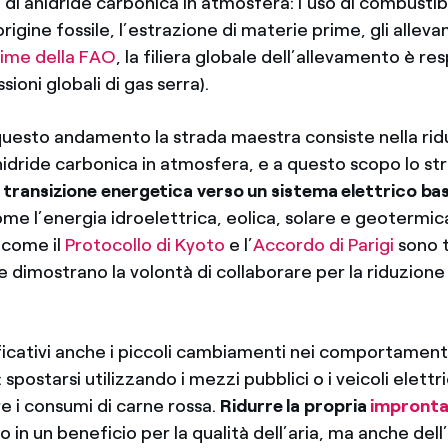
i di anidride carbonica in atmosfera: l’uso di combustibi
origine fossile, l’estrazione di materie prime, gli alleva
time della FAO
, la filiera globale dell’allevamento è re
sioni globali di gas serra).
 questo andamento la strada maestra consiste nella rid
anidride carbonica in atmosfera, e a questo scopo lo s
a
transizione energetica verso un sistema elettrico bas
me l’energia idroelettrica, eolica, solare e geotermica.
 come il
Protocollo di Kyoto
e l’
Accordo di Parigi
sono 
 dimostrano la volontà di collaborare per la riduzione
ficativi anche i piccoli cambiamenti nei comportamenti
spostarsi utilizzando i mezzi pubblici o i veicoli elettrici
are i consumi di carne rossa.
Ridurre la propria
impronta
lo in un beneficio per la qualità dell’aria, ma anche del