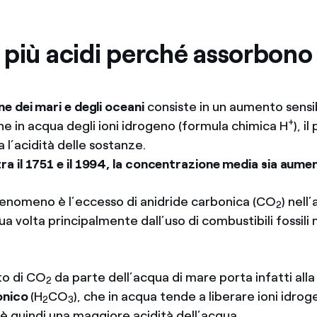
 più acidi perché assorbon
ne dei mari e degli oceani
consiste in un aumento sensib
+
e in acqua degli ioni idrogeno (formula chimica H
), i
l’acidità delle sostanze.
tra
il 1751 e il 1994, la concentrazione media sia aum
fenomeno è l’eccesso di anidride carbonica (CO
) nell
2
a volta principalmente dall’uso di combustibili fossili n
to di CO
da parte dell’acqua di mare porta infatti all
2
onico
(H
CO
), che in acqua tende a liberare ioni idrog
2
3
 quindi una maggiore acidità dell’acqua.