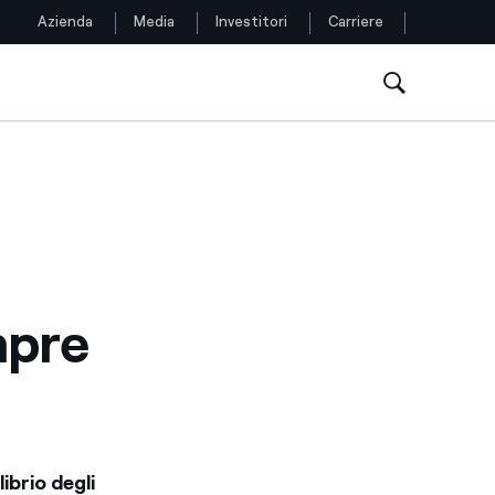
Azienda
Media
Investitori
Carriere
Seguici
Facebook
Twitter
YouTube
mpre
LinkedIn
Instagram
TikTok
librio degli