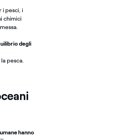
 i pesci, i
i chimici
omessa.
uilibrio degli
la pesca.
oceani
i umane hanno