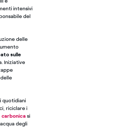
li e
menti intensivi
sponsabile del
uzione delle
trumento
ato sulle
 Iniziative
tappe
 delle
 quotidiani
, riciclare i
 carbonica
si
l’acqua degli