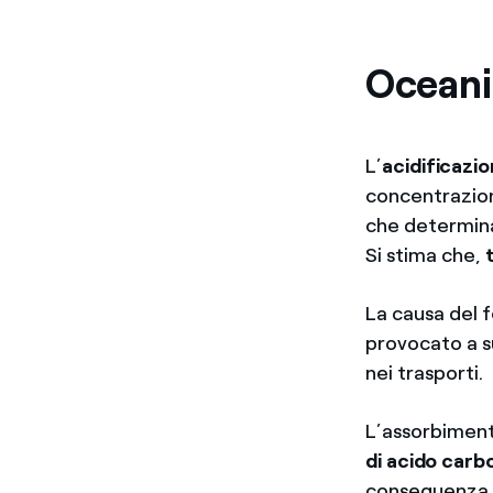
Oceani
L’
acidificazio
concentrazion
che determina 
Si stima che,
La causa del 
provocato a su
nei trasporti.
L’assorbimen
di acido carb
conseguenza è