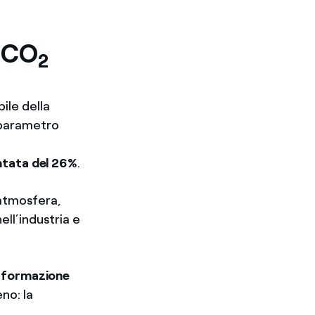
o CO
2
ile della
l parametro
entata del 26%
.
’atmosfera,
ell’industria e
a
formazione
eno: la