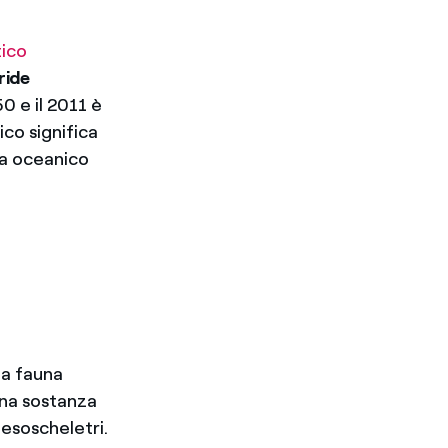
tico
ride
0 e il 2011 è
ico significa
ta oceanico
la fauna
una sostanza
 esoscheletri.