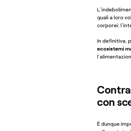
L’indebolimen
quali a loro v
corporei: l’i
In definitiva,
ecosistemi ma
l’alimentazio
Contras
con sce
È dunque imp