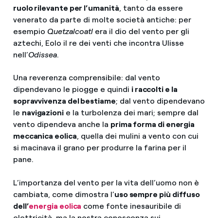
ruolo rilevante per l’umanità
, tanto da essere
venerato da parte di molte società antiche: per
esempio
Quetzalcoatl
era il dio del vento per gli
aztechi, Eolo il re dei venti che incontra Ulisse
nell’
Odissea
.
Una reverenza comprensibile: dal vento
dipendevano le piogge e quindi
i raccolti e la
sopravvivenza del bestiame
; dal vento dipendevano
le
navigazioni
e la turbolenza dei mari; sempre dal
vento dipendeva anche la
prima forma di energia
meccanica eolica
, quella dei mulini a vento con cui
si macinava il grano per produrre la farina per il
pane.
L’importanza del vento per la vita dell’uomo non è
cambiata, come dimostra l’
uso sempre più diffuso
dell’
energia eolica
come fonte inesauribile di
elettricità, ma la nostra conoscenza sui