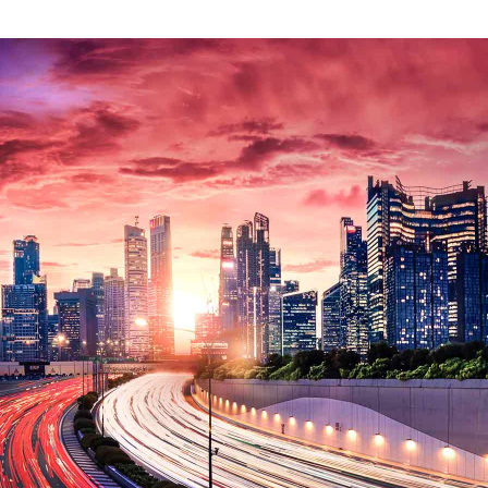
Messico
 delle organizzazioni non
Nord America
violazioni delle nostre policy
elettricità in Italia