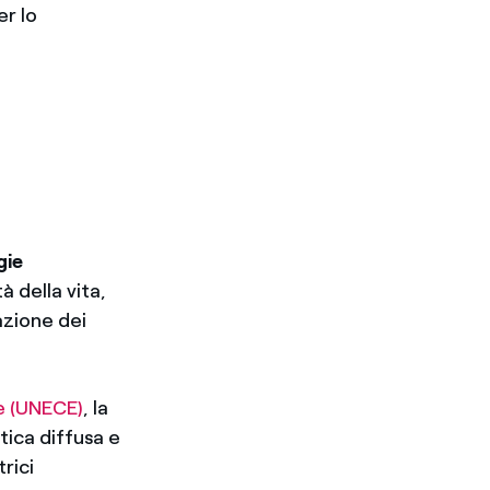
er lo
gie
à della vita,
azione dei
e (UNECE)
, la
tica diffusa e
rici