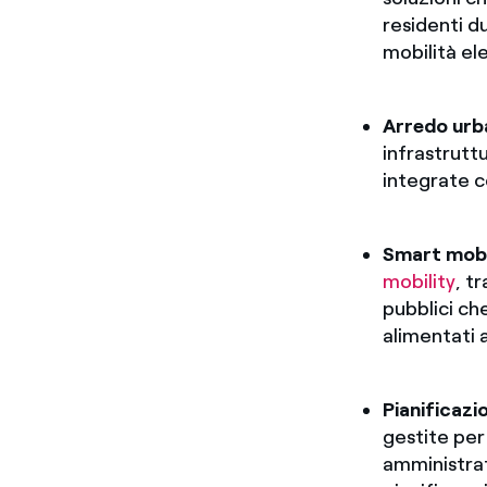
residenti du
mobilità el
Arredo urba
infrastrutt
integrate c
Smart mobi
mobility
, t
pubblici ch
alimentati a
Pianificazi
gestite per
amministra