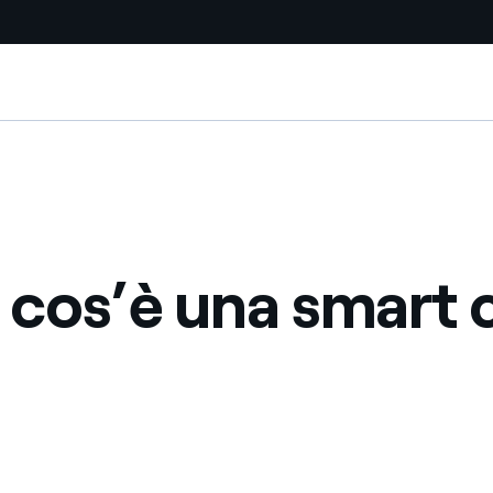
Siti Paese
a da fonti rinnovabili
Americas
 negoziazione internazionale
Argentina
Brasile
cos’è una smart 
er dare energia al futuro
Cile
Colombia
ne di valore grazie al
nitori
Iberia
scenza per un mondo di
Italia