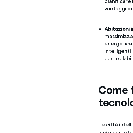
pianificare
vantaggi per
Abitazioni i
massimizzan
energetica.
intelligent
controllabil
Come f
tecnolo
Le città intel
luci e contato