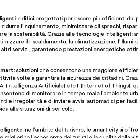
ligenti
: edifici progettati per essere più efficienti dal 
 ridurre l'inquinamento, minimizzare gli sprechi, risp
e la sostenibilità. Grazie alle tecnologie intelligenti 
timizzare il riscaldamento, la climatizzazione, l'illumin
 altri servizi, garantendo prestazioni energetiche ottim
smart:
soluzioni che consentono una maggiore efficien
attività volte a garantire la sicurezza dei cittadini. Graz
I (Intelligenza Artificiale) e IoT (Internet of Things), 
onsentono di monitorare in tempo reale l'ambiente urb
nti e irregolarità e di inviare avvisi automatici per faci
ida alle situazioni di pericolo.
elligente
: nell'ambito del turismo, le smart city si offr
e migliorino l'esperienza dei turisti e la qualità della vi