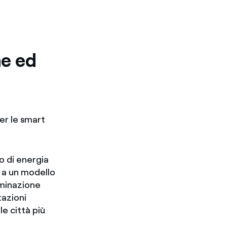
he ed
er le smart
mo di energia
 a un modello
luminazione
tazioni
e città più