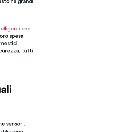
esto ha grandi
elligenti
che
loro spesa
omestici
curezza, tutti
ali
me sensori,
 utilizzano