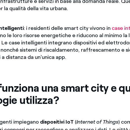
 infrastrutture e servizi in base alla domanda reale. Qu
 la qualità della vita urbana.
ntelligenti
: i residenti delle smart city vivono in
case int
o le loro risorse energetiche e riducono al minimo la 
 Le case intelligenti integrano dispositivi ed elettrod
i, nonché sistemi di riscaldamento, raffrescamento e si
i a distanza da un'unica app.
unziona una smart city e qu
gie utilizza?
ligenti impiegano
dispositivi IoT
(
Internet of Things
) co
ri connessi per raccogliere e analizzare i dati. Le città