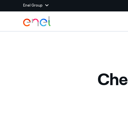
Enel Group
Vai al contenuto principale
Siti del Gruppo
Enel Green Power
Produciamo energia pulit
Enel Global Energy and
Mitighiamo i rischi della
delle commodity
Commodity
Management
Che 
Enel Open Innovability®
Un ecosistema globale p
con l'Innovability®
Enel Global Procurement
Massimizziamo la creazio
rapporto con i nostri for
Enel Foundation
La piattaforma di cono
energia pulita