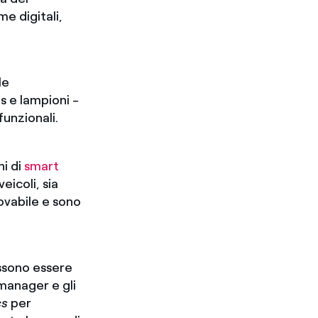
me digitali,
le
s e lampioni -
funzionali.
ni di
smart
veicoli, sia
novabile e sono
ossono essere
manager e gli
cs
per