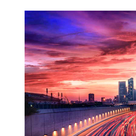
Enel Cuore
Sosteniamo le iniziative
profit
Ethical Channel
Il canale dove segnalare 
Archivio Storico
Raccontiamo la storia dell'