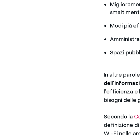
Miglioramen
smaltimento 
Modi più eff
Amministraz
Spazi pubbli
In altre parole
dell'informaz
l'efficienza 
bisogni delle 
Secondo la
Co
definizione d
Wi-Fi nelle ar