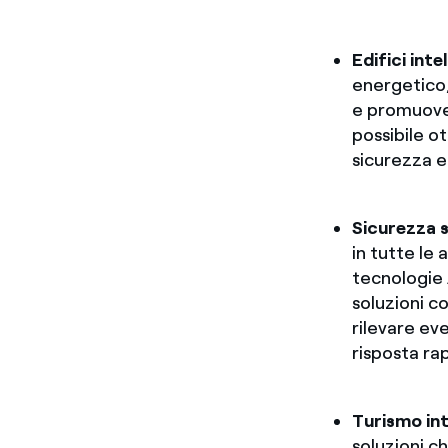
Edifici intel
energetico,
e promuover
possibile ot
sicurezza e
Sicurezza 
in tutte le 
tecnologie A
soluzioni c
rilevare eve
risposta rap
Turismo int
soluzioni ch