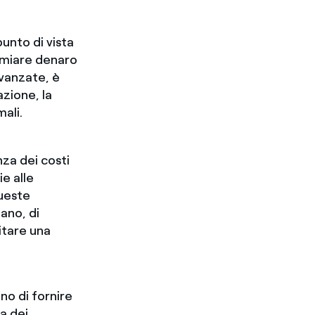
punto di vista
armiare denaro
avanzate, è
azione, la
ali.
za dei costi
ie alle
queste
ano, di
litare una
ono di fornire
ta dei