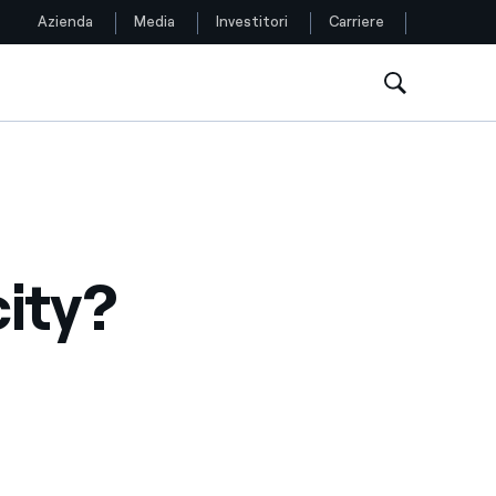
Azienda
Media
Investitori
Carriere
Seguici
Facebook
Twitter
city?
YouTube
LinkedIn
Instagram
TikTok