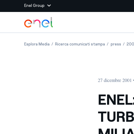
Enel Group
Vai al contenuto principale
Siti del Gruppo
ENEL: ACQUISTATE 18 TURBINE A GAS PER 1.5
ENEL: ACQUISTA
ENEL: 
Esplora Media
Ricerca comunicati stampa
press
200
Enel Green Power
Produciamo energia pulit
Enel Global Energy and
Mitighiamo i rischi della
delle commodity
Commodity
Management
27 dicembre 2001 
Enel Open Innovability®
Un ecosistema globale p
con l'Innovability®
ENEL
Enel Global Procurement
Massimizziamo la creazio
TURB
rapporto con i nostri for
Enel Foundation
La piattaforma di cono
MILI
energia pulita