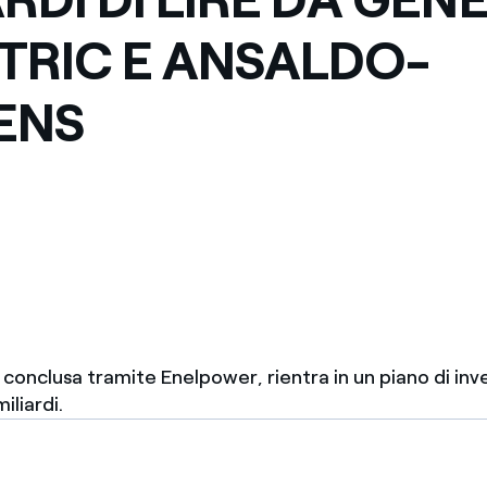
Messico
 delle organizzazioni non
TRIC E ANSALDO-
Nord America
ENS
violazioni delle nostre policy
elettricità in Italia
conclusa tramite Enelpower, rientra in un piano di inv
iliardi.