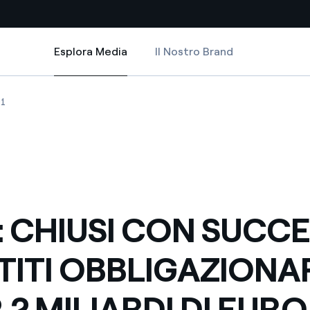
Esplora Media
Il Nostro Brand
Esplora Media
Siti Paese
AZIONARI PER 2,2 MILIARDI DI EURO
ON SUCCESSO PRESTITI OBBLIGAZIONARI PER 2,2 MILIARDI DI EURO
CHIUSI CON SUCCESSO PRESTITI OBBLIGAZIONARI PER 2,2 MILIARDI DI E
ENEL: CHIUSI CON SUCCESSO PRESTITI OBBLIGAZIONARI PER 2,2 MILIAR
1
a da fonti rinnovabili
Americas
 negoziazione internazionale
Argentina
Brasile
er dare energia al futuro
Cile
: CHIUSI CON SUCC
Colombia
ne di valore grazie al
TITI OBBLIGAZIONA
nitori
Iberia
scenza per un mondo di
,2 MILIARDI DI EURO
Italia