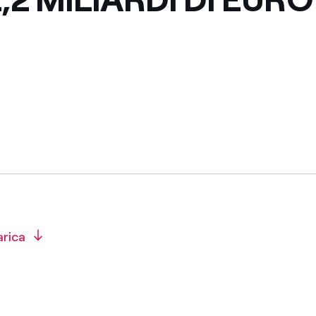
Messico
 delle organizzazioni non
Nord America
violazioni delle nostre policy
elettricità in Italia
arica