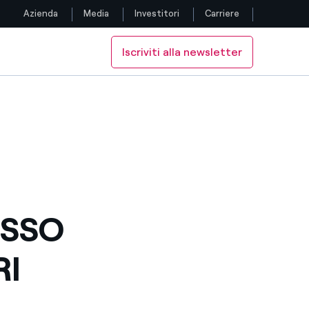
Azienda
Media
Investitori
Carriere
Iscriviti alla newsletter
Seguici
URO
DI DI EURO
Facebook
Twitter
YouTube
LinkedIn
ESSO
Instagram
RI
TikTok