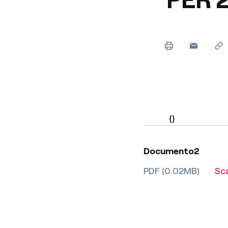
Enel Cuore
Sosteniamo le iniziative
profit
Ethical Channel
Il canale dove segnalare 
Archivio Storico
Raccontiamo la storia dell'
{}
Documento2
PDF (0.02MB)
Sc