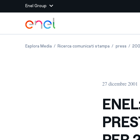
Enel Group
Vai al contenuto principale
Siti del Gruppo
ENEL: CHIUSI CON SUCCESSO PRESTITI OBBLIG
ENEL: CHIUSI C
ENEL: 
Esplora Media
Ricerca comunicati stampa
press
200
Enel Green Power
Produciamo energia pulit
Enel Global Energy and
Mitighiamo i rischi della
delle commodity
Commodity
Management
27 dicembre 2001
Enel Open Innovability®
Un ecosistema globale p
con l'Innovability®
ENEL
Enel Global Procurement
Massimizziamo la creazio
PRES
rapporto con i nostri for
Enel Foundation
La piattaforma di cono
PER 2
energia pulita