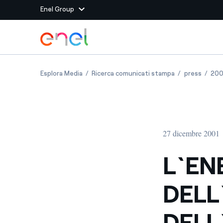
Enel Group
Vai al contenuto principale
Siti del Gruppo
L`ENEL SULLA "QUALITA`" DELL`INDAGINE DE
L`ENEL SULLA 
L`ENEL
Esplora Media
Ricerca comunicati stampa
press
200
Enel Green Power
Produciamo energia pulit
Enel Global Energy and
Mitighiamo i rischi della
delle commodity
Commodity
Management
27 dicembre 2001
Enel Open Innovability®
Un ecosistema globale p
con l'Innovability®
L`EN
Enel Global Procurement
Massimizziamo la creazio
DELL
rapporto con i nostri for
Enel Foundation
La piattaforma di cono
DELL
energia pulita