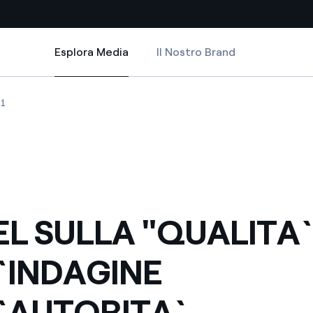
Esplora Media
Il Nostro Brand
Esplora Media
Siti Paese
LL`AUTORITA`
"QUALITA`" DELL`INDAGINE DELL`AUTORITA`
 SULLA "QUALITA`" DELL`INDAGINE DELL`AUTORITA`
L`ENEL SULLA "QUALITA`" DELL`INDAGINE DELL`AUTORITA`
1
a da fonti rinnovabili
Americas
 negoziazione internazionale
Argentina
Brasile
er dare energia al futuro
Cile
EL SULLA "QUALITA`
Colombia
ne di valore grazie al
`INDAGINE
nitori
Iberia
scenza per un mondo di
`AUTORITA`
Italia