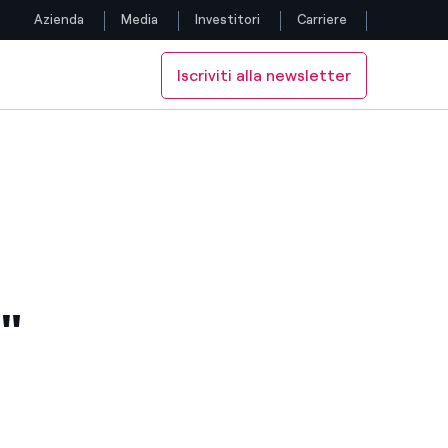
Azienda
Media
Investitori
Carriere
Iscriviti alla newsletter
Seguici
Facebook
Twitter
YouTube
LinkedIn
"
Instagram
TikTok