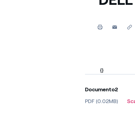
Enel Cuore
Sosteniamo le iniziative
profit
Ethical Channel
Il canale dove segnalare 
Archivio Storico
Raccontiamo la storia dell'
{}
Documento2
PDF (0.02MB)
Sc