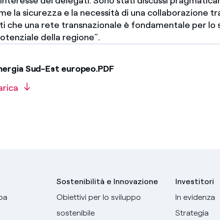
l’interesse dei delegati. Sono stati discussi pragmati
e la sicurezza e la necessità di una collaborazione tr
tti che una rete transnazionale è fondamentale per lo 
otenziale della regione”.
nergia Sud-Est europeo.PDF
arica
Sostenibilità e Innovazione
Investitori
pa
Obiettivi per lo sviluppo
In evidenza
sostenibile
Strategia