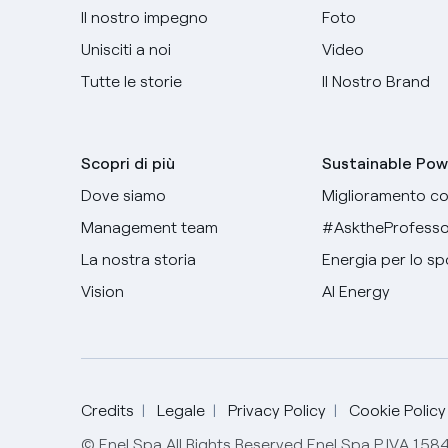
Il nostro impegno
Foto
Unisciti a noi
Video
Tutte le storie
Il Nostro Brand
Scopri di più
Sustainable Pow
Dove siamo
Miglioramento co
Management team
#AsktheProfesso
La nostra storia
Energia per lo sp
Vision
AI Energy
Credits
Legale
Privacy Policy
Cookie Policy
© Enel Spa All Rights Reserved Enel Spa P.IVA 15