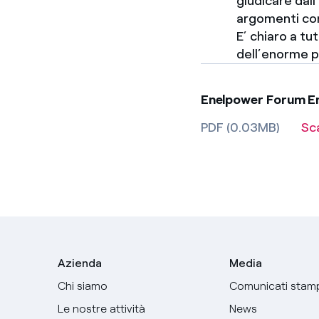
giudicare dal
argomenti com
E’ chiaro a tu
dell’enorme p
Enelpower Forum E
PDF (0.03MB)
Sc
Azienda
Media
Chi siamo
Comunicati stam
Le nostre attività
News