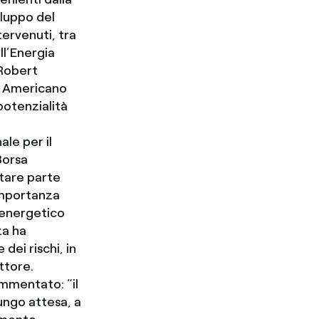
iluppo del
ervenuti, tra
ell’Energia
 Robert
te Americano
potenzialità
ale per il
Borsa
ntare parte
importanza
 energetico
za ha
dei rischi, in
ttore.
ommentato: “il
lungo attesa, a