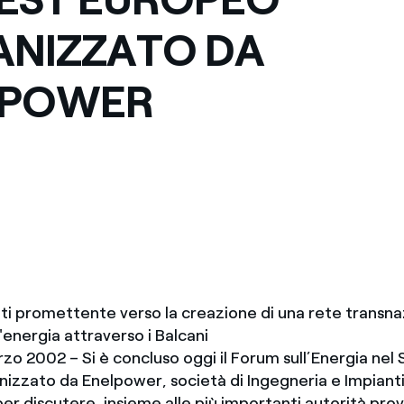
Messico
 delle organizzazioni non
NIZZATO DA
Nord America
LPOWER
violazioni delle nostre policy
elettricità in Italia
ti promettente verso la creazione di una rete transnaz
'energia attraverso i Balcani
zo 2002 – Si è concluso oggi il Forum sull’Energia nel
izzato da Enelpower, società di Ingegneria e Impianti
er discutere, insieme alle più importanti autorità prov