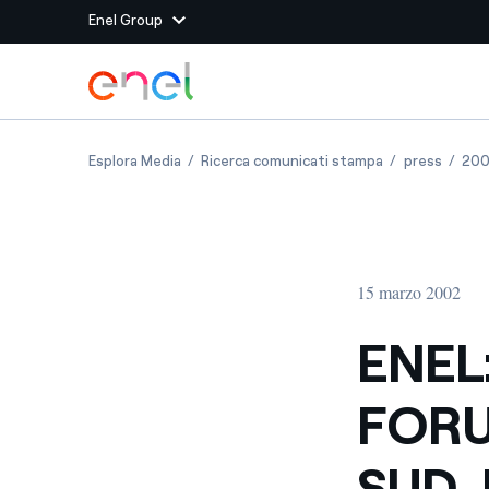
Enel Group
Vai al contenuto principale
Siti del Gruppo
ENEL: CONCLUSI I LAVORI DEL FORUM SULL
ENEL: CONCLUS
ENEL: 
Esplora Media
Ricerca comunicati stampa
press
20
Enel Green Power
Produciamo energia pulit
Enel Global Energy and
Mitighiamo i rischi della
delle commodity
Commodity
Management
15 marzo 2002
Enel Open Innovability®
Un ecosistema globale p
con l'Innovability®
ENEL
Enel Global Procurement
Massimizziamo la creazio
FORU
rapporto con i nostri for
Enel Foundation
La piattaforma di cono
SUD-
energia pulita