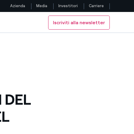
Azienda
Media
Investitori
Carriere
Iscriviti alla newsletter
Seguici
ZZATO DA ENELPOWER
 ORGANIZZATO DA ENELPOWER
EUROPEO ORGANIZZATO DA ENELPOWER
Facebook
Twitter
YouTube
LinkedIn
I DEL
Instagram
EL
TikTok