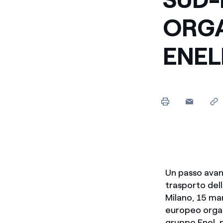
Enel Cuore
Sosteniamo le iniziative
ORGA
profit
ENE
Ethical Channel
Il canale dove segnalare 
Archivio Storico
Raccontiamo la storia dell'
Un passo avan
trasporto dell
Milano, 15 mar
europeo organ
gruppo Enel, p