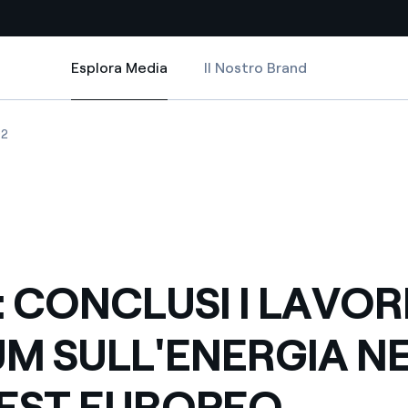
Esplora Media
Il Nostro Brand
Esplora Media
Siti Paese
'ENERGIA NEL SUD-EST EUROPEO ORGANIZZATO DA ENELPOWER
I I LAVORI DEL FORUM SULL'ENERGIA NEL SUD-EST EUROPEO ORGANI
CONCLUSI I LAVORI DEL FORUM SULL'ENERGIA NEL SUD-EST EUROPEO
ENEL: CONCLUSI I LAVORI DEL FORUM SULL'ENERGIA NEL SUD-EST 
02
a da fonti rinnovabili
Americas
 negoziazione internazionale
Argentina
Brasile
er dare energia al futuro
Cile
: CONCLUSI I LAVOR
Colombia
ne di valore grazie al
M SULL'ENERGIA N
nitori
Iberia
scenza per un mondo di
EST EUROPEO
Italia