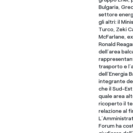
Bulgaria, Grec
settore energ
gli altri: il M
Turco, Zeki Ca
McFarlane, ex
Ronald Reagan
dell’area balc
rappresentanti
trasporto e l’
dell’Energia 
integrante de
che il Sud-Es
quale area alt
ricoperto il t
relazione al f
L’Amministrat
Forum ha costi