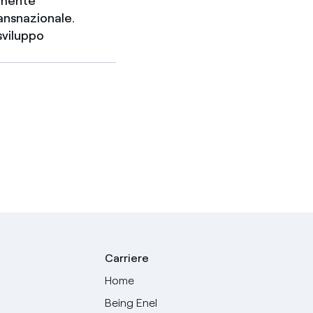
camente
ansnazionale.
sviluppo
Carriere
Home
Being Enel