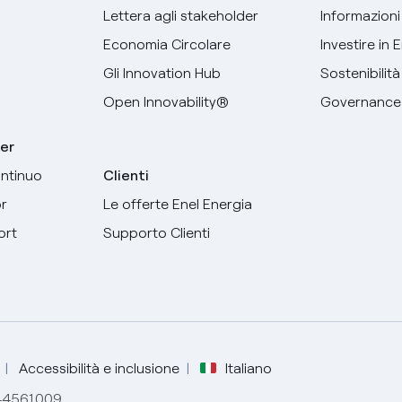
Lettera agli stakeholder
Informazioni 
Economia Circolare
Investire in 
Gli Innovation Hub
Sostenibilità
Open Innovability®
Governance
er
ntinuo
Clienti
r
Le offerte Enel Energia
ort
Supporto Clienti
Seleziona la tua lingua
Italiano
Accessibilità e inclusione
Italiano
844561009