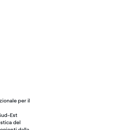
ionale per il
 Sud-Est
stica del
enienti dalla