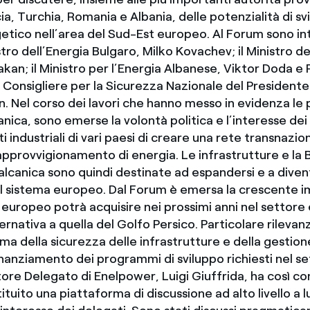
ia, Turchia, Romania e Albania, delle potenzialità di sv
etico nell’area del Sud-Est europeo. Al Forum sono int
inistro dell’Energia Bulgaro, Milko Kovachev; il Ministro d
kan; il Ministro per l’Energia Albanese, Viktor Doda e
 Consigliere per la Sicurezza Nazionale del Presiden
. Nel corso dei lavori che hanno messo in evidenza le 
anica, sono emerse la volontà politica e l’interesse dei
 industriali di vari paesi di creare una rete transnazion
approvvigionamento di energia. Le infrastrutture e la 
Balcanica sono quindi destinate ad espandersi e a dive
l sistema europeo. Dal Forum è emersa la crescente 
t europeo potrà acquisire nei prossimi anni nel settore
ernativa a quella del Golfo Persico. Particolare rilevan
ema della sicurezza delle infrastrutture e della gestione 
inanziamento dei programmi di sviluppo richiesti nel se
ore Delegato di Enelpower, Luigi Giuffrida, ha così c
tuito una piattaforma di discussione ad alto livello a 