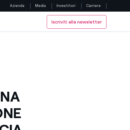
Azienda
Media
Investitori
Carriere
Iscriviti alla newsletter
Seguici
ORARIA 9.00-10.30
FASCIA ORARIA 9.00-10.30
 PER LA FASCIA ORARIA 9.00-10.30
Facebook
Twitter
YouTube
LinkedIn
UNA
Instagram
ONE
TikTok
SCIA