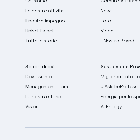
Chi siamo
Comunicati stam
Le nostre attività
News
Il nostro impegno
Foto
Unisciti a noi
Video
Tutte le storie
Il Nostro Brand
Scopri di più
Sustainable Pow
Dove siamo
Miglioramento co
Management team
#AsktheProfesso
La nostra storia
Energia per lo sp
Vision
AI Energy