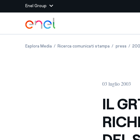
Enel Group
Vai al contenuto principale
Siti del Gruppo
IL GRTN INFORMA: NESSUNA RICHIESTA DI IN
IL GRTN INFORM
IL GRT
Esplora Media
Ricerca comunicati stampa
press
20
Enel Green Power
Produciamo energia pulit
Enel Global Energy and
Mitighiamo i rischi della
delle commodity
Commodity
Management
03 luglio 2003
Enel Open Innovability®
Un ecosistema globale p
con l'Innovability®
IL G
Enel Global Procurement
Massimizziamo la creazio
RICH
rapporto con i nostri for
Enel Foundation
La piattaforma di cono
DEL 
energia pulita