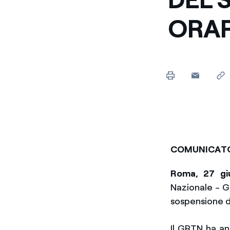
Enel Cuore
Sosteniamo le iniziative
ORAR
profit
Ethical Channel
Il canale dove segnalare 
Archivio Storico
Raccontiamo la storia dell'
COMUNICATO
Roma, 27 gi
Nazionale - GR
sospensione de
Il GRTN ha an