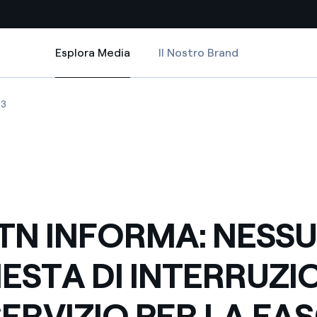
Esplora Media
Il Nostro Brand
Esplora Media
Siti Paese
TERRUZIONE DEL SERVIZIO PER LA FASCIA ORARIA 9.00-10.30
A: NESSUNA RICHIESTA DI INTERRUZIONE DEL SERVIZIO PER LA FASCIA 
N INFORMA: NESSUNA RICHIESTA DI INTERRUZIONE DEL SERVIZIO PER LA 
IL GRTN INFORMA: NESSUNA RICHIESTA DI INTERRUZIONE DEL SERVIZIO
03
a da fonti rinnovabili
Americas
 negoziazione internazionale
Argentina
Brasile
er dare energia al futuro
Cile
RTN INFORMA: NESS
Colombia
ne di valore grazie al
IESTA DI INTERRUZI
nitori
Iberia
scenza per un mondo di
SERVIZIO PER LA FA
Italia