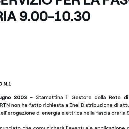
Messico
 delle organizzazioni non
IA 9.00-10.30
Nord America
violazioni delle nostre policy
elettricità in Italia
 N.1
ugno 2003
– Stamattina il Gestore della Rete di
TN non ha fatto richiesta a Enel Distribuzione di attu
ll’erogazione di energia elettrica nella fascia oraria
nunciato che comunicherà l’eventuale applicazione d