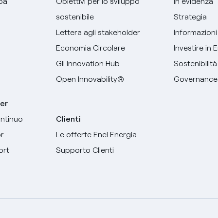
pa
Obiettivi per lo sviluppo
In evidenza
sostenibile
Strategia
Lettera agli stakeholder
Informazioni 
Economia Circolare
Investire in 
Gli Innovation Hub
Sostenibilità
Open Innovability®
Governance
er
ntinuo
Clienti
r
Le offerte Enel Energia
ort
Supporto Clienti
Seleziona la tua lingua
Italiano