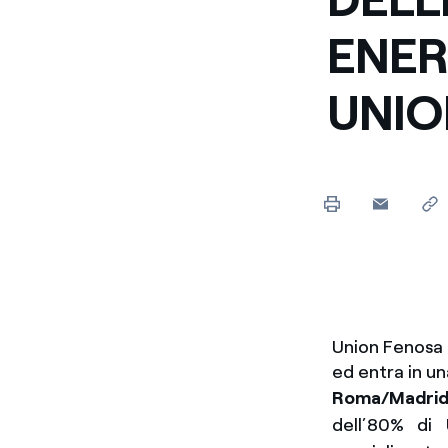
Enel Cuore
Sosteniamo le iniziative
ENER
profit
UNIO
Ethical Channel
Il canale dove segnalare 
Archivio Storico
Raccontiamo la storia dell'
Union Fenosa 
ed entra in u
Roma/Madri
dell’80% di 