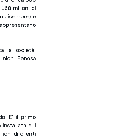
168 milioni di
 in dicembre) e
appresentano
a la società,
 Union Fenosa
o. E’ il primo
installata e il
ioni di clienti