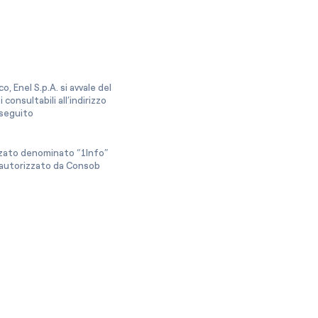
, Enel S.p.A. si avvale del
onsultabili all’indirizzo
a seguito
izzato denominato “1Info”
e autorizzato da Consob