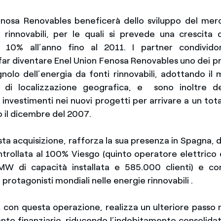
enosa Renovables beneficerà dello sviluppo del mer
 rinnovabili, per le quali si prevede una crescita 
el 10% all’anno fino al 2011. I partner condividon
 far diventare Enel Union Fenosa Renovables uno dei pr
olo dell’energia da fonti rinnovabili, adottando il m
 di localizzazione geografica, e
sono inoltre d
i investimenti nei nuovi progetti per arrivare a un to
ro il dicembre del 2007.
sta acquisizione, rafforza la sua presenza in Spagna, 
ntrollata al 100% Viesgo (quinto operatore elettrico
MW di capacità installata e 585.000 clienti) e con
i protagonisti mondiali nelle energie rinnovabili .
 con questa operazione, realizza un ulteriore passo n
nto finanziario, riducendo l’indebitamento consolidat