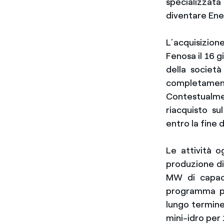
specializzat
diventare Ene
L’acquisizio
Fenosa il 16 g
della societ
completament
Contestualmen
riacquisto su
entro la fine 
Le attività 
produzione di 
MW di capaci
programma pe
lungo termine
mini-idro per