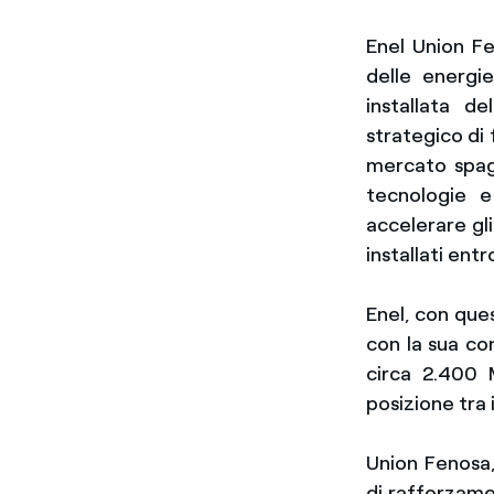
Enel Union F
delle energie
installata d
strategico di
mercato spagn
tecnologie e
accelerare gl
installati ent
Enel, con que
con la sua co
circa 2.400 
posizione tra 
Union Fenosa,
di rafforzame