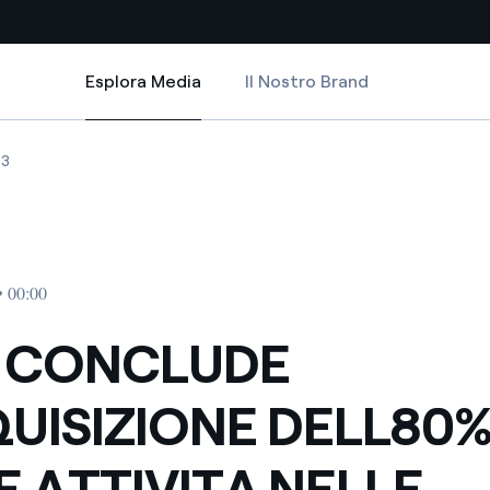
Esplora Media
Il Nostro Brand
Esplora Media
Siti Paese
LLE ATTIVITA NELLE ENERGIE RINNOVABILI DI UNION FENOSA
 L ACQUISIZIONE DELL 80% DELLE ATTIVITA NELLE ENERGIE RINNOVABIL
ONCLUDE L ACQUISIZIONE DELL 80% DELLE ATTIVITA NELLE ENERGIE RIN
ENEL CONCLUDE L ACQUISIZIONE DELL 80% DELLE ATTIVITA NELLE ENE
03
a da fonti rinnovabili
Americas
 negoziazione internazionale
Argentina
Brasile
• 00:00
er dare energia al futuro
Cile
 CONCLUDE
Colombia
ne di valore grazie al
QUISIZIONE DELL80
nitori
Iberia
scenza per un mondo di
E ATTIVITA NELLE
Italia