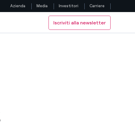
Azienda
Media
Investitori
Carriere
Iscriviti alla newsletter
Seguici
I DI UNION FENOSA
NOVABILI DI UNION FENOSA
RGIE RINNOVABILI DI UNION FENOSA
Facebook
Twitter
YouTube
LinkedIn
Instagram
%
TikTok