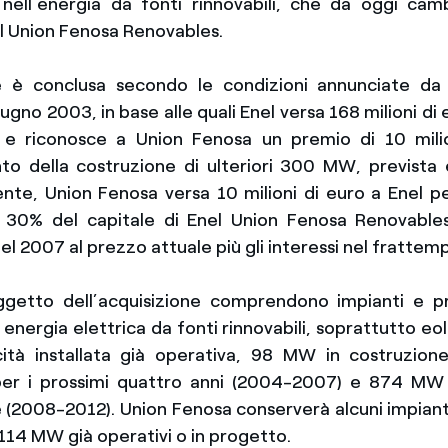
a nell’energia da fonti rinnovabili, che da oggi ca
l Union Fenosa Renovables.
ne è conclusa secondo le condizioni annunciate da
iugno 2003, in base alle quali Enel versa 168 milioni di
à e riconosce a Union Fenosa un premio di 10 milio
o della costruzione di ulteriori 300 MW, prevista e
te, Union Fenosa versa 10 milioni di euro a Enel pe
l 30% del capitale di Enel Union Fenosa Renovables
del 2007 al prezzo attuale più gli interessi nel frattem
oggetto dell’acquisizione comprendono impianti e pr
energia elettrica da fonti rinnovabili, soprattutto eol
tà installata già operativa, 98 MW in costruzio
r i prossimi quattro anni (2004-2007) e 874 MW 
 (2008-2012). Union Fenosa conserverà alcuni impiant
 114 MW già operativi o in progetto.