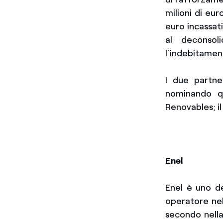
milioni di eu
euro incassati
al deconsol
l’indebitament
I due partne
nominando qu
Renovables; il
Enel
Enel è uno de
operatore nell
secondo nella 