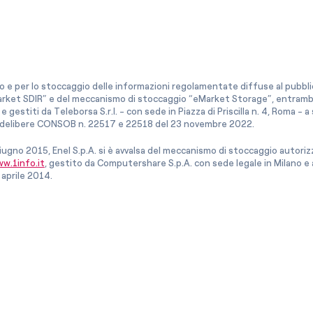
co e per lo stoccaggio delle informazioni regolamentate diffuse al pubblico
rket SDIR” e del meccanismo di stoccaggio “eMarket Storage”, entrambi c
e gestiti da Teleborsa S.r.l. - con sede in Piazza di Priscilla n. 4, Roma - 
le delibere CONSOB n. 22517 e 22518 del 23 novembre 2022.
iugno 2015, Enel S.p.A. si è avvalsa del meccanismo di stoccaggio autor
w.1info.it
, gestito da Computershare S.p.A. con sede legale in Milano 
 aprile 2014.