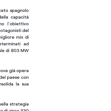
cato spagnolo
della capacità
o l’obiettivo
otagonisti del
igliore mix di
eterminati ad
tale di 803 MW
dove già opera
 del paese con
solida la sua
ella strategia
o di circa 330