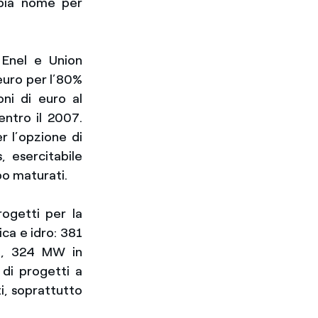
mbia nome per
 Enel e Union
 euro per l’80%
ni di euro al
ntro il 2007.
r l’opzione di
, esercitabile
po maturati.
ogetti per la
ica e idro: 381
ne, 324 MW in
di progetti a
i, soprattutto