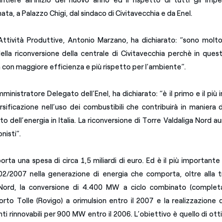
ntiere all’inizio del nuovo anno ed il rispetto di tutti gli impe
ta, a Palazzo Chigi, dal sindaco di Civitavecchia e da Enel.
e Attività Produttive, Antonio Marzano, ha dichiarato: “sono molt
ella riconversione della centrale di Civitavecchia perchè in ques
con maggiore efficienza e più rispetto per l’ambiente”.
ministratore Delegato dell’Enel, ha dichiarato: “è il primo e il pi
rsificazione nell’uso dei combustibili che contribuirà in maniera
to dell’energia in Italia. La riconversione di Torre Valdaliga Nord au
onisti”.
rta una spesa di circa 1,5 miliardi di euro. Ed è il più important
02/2007 nella generazione di energia che comporta, oltre alla 
 Nord, la conversione di 4.400 MW a ciclo combinato (completa
orto Tolle (Rovigo) a orimulsion entro il 2007 e la realizzazione 
ti rinnovabili per 900 MW entro il 2006. L’obiettivo è quello di otti