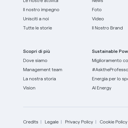
Le nostre attività
News
Il nostro impegno
Foto
Unisciti a noi
Video
Tutte le storie
Il Nostro Brand
Scopri di più
Sustainable Pow
Dove siamo
Miglioramento co
Management team
#AsktheProfesso
La nostra storia
Energia per lo sp
Vision
AI Energy
Credits
Legale
Privacy Policy
Cookie Policy