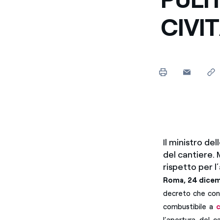
Enel Cuore
Sosteniamo le iniziative
CIVI
profit
Ethical Channel
Il canale dove segnalare 
Archivio Storico
Raccontiamo la storia dell'
Il ministro de
del cantiere.
rispetto per l
Roma, 24 dice
decreto che conse
combustibile a