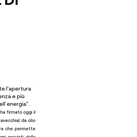
te l'apertura
enza e più
ell’energia".
ha firmato oggi il
tavecchia) da olio
bera che permette