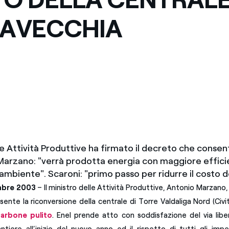
Messico
 delle organizzazioni non
TAVECCHIA
Nord America
violazioni delle nostre policy
elettricità in Italia
lle Attività Produttive ha firmato il decreto che consen
 Marzano: "verrà prodotta energia con maggiore effici
’ambiente". Scaroni: "primo passo per ridurre il costo d
mbre 2003
– Il ministro delle Attività Produttive, Antonio Marzano, 
nte la riconversione della centrale di Torre Valdaliga Nord (Civi
carbone pulito
. Enel prende atto con soddisfazione del via li