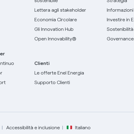
sostenibile
Strategia
Lettera agli stakeholder
Informazioni 
Economia Circolare
Investire in 
Gli Innovation Hub
Sostenibilità
Open Innovability®
Governance
er
ntinuo
Clienti
r
Le offerte Enel Energia
ort
Supporto Clienti
Seleziona la tua lingua
Italiano
Accessibilità e inclusione
Italiano