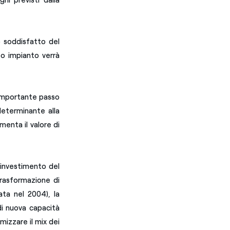
gni previsti dalla
o soddisfatto del
to impianto verrà
ù importante passo
 determinante alla
menta il valore di
e investimento del
trasformazione di
ta nel 2004), la
di nuova capacità
mizzare il mix dei