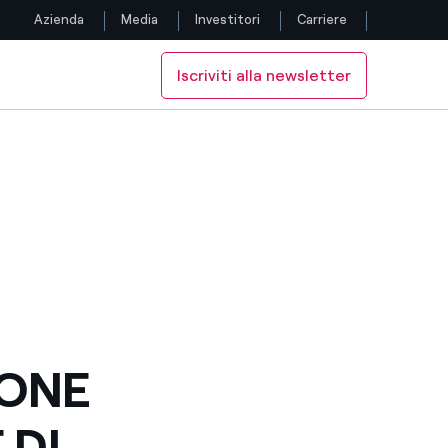
Azienda
Media
Investitori
Carriere
Iscriviti alla newsletter
Seguici
A
AVECCHIA
DI CIVITAVECCHIA
Facebook
Twitter
YouTube
LinkedIn
Instagram
BONE
TikTok
 DI