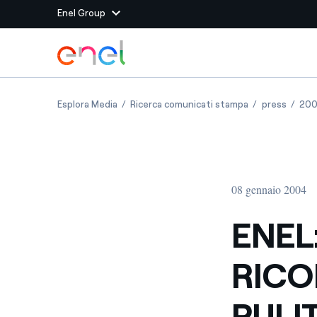
Enel Group
Vai al contenuto principale
Siti del Gruppo
ENEL: PARTE LA RICONVERSIONE A CARBONE 
ENEL: PARTE L
ENEL: 
Esplora Media
Ricerca comunicati stampa
press
20
Enel Green Power
Produciamo energia pulit
Enel Global Energy and
Mitighiamo i rischi della
delle commodity
Commodity
Management
08 gennaio 2004
Enel Open Innovability®
Un ecosistema globale p
con l'Innovability®
ENEL
Enel Global Procurement
Massimizziamo la creazio
RICO
rapporto con i nostri for
Enel Foundation
La piattaforma di cono
PULI
energia pulita