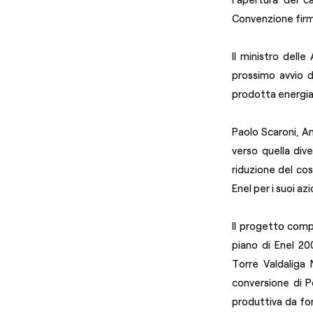
l’apertura del ca
Convenzione firma
Il ministro dell
prossimo avvio d
prodotta energia 
Paolo Scaroni, Am
verso quella dive
riduzione del cos
Enel per i suoi azi
Il progetto compo
piano di Enel 20
Torre Valdaliga
conversione di P
produttiva da fon