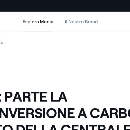
Esplora Media
Il Nostro Brand
Esplora Media
Siti Paese
PULITO DELLA CENTRALE DI CIVITAVECCHIA
A RICONVERSIONE A CARBONE PULITO DELLA CENTRALE DI CIVITAVECCHI
PARTE LA RICONVERSIONE A CARBONE PULITO DELLA CENTRALE DI CIVIT
ENEL: PARTE LA RICONVERSIONE A CARBONE PULITO DELLA CENTRALE 
04
a da fonti rinnovabili
Americas
 negoziazione internazionale
Argentina
Brasile
er dare energia al futuro
Cile
: PARTE LA
Colombia
ne di valore grazie al
NVERSIONE A CAR
nitori
Iberia
scenza per un mondo di
TO DELLA CENTRALE
Italia