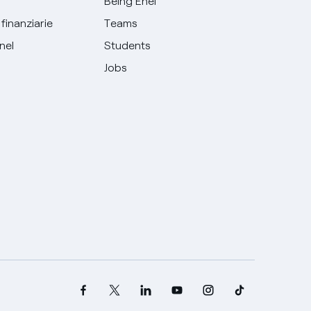
Being Enel
finanziarie
Teams
Enel
Students
Jobs