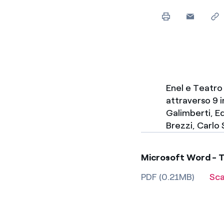
Enel Cuore
Sosteniamo le iniziative
profit
Ethical Channel
Il canale dove segnalare 
Archivio Storico
Raccontiamo la storia dell'
Enel e Teatro 
attraverso 9 i
Galimberti, E
Brezzi, Carlo S
Microsoft Word - T
PDF (0.21MB)
Sca