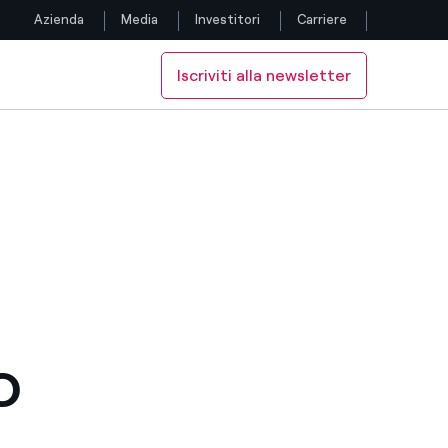
Azienda
Media
Investitori
Carriere
Iscriviti alla newsletter
Seguici
Facebook
Twitter
YouTube
LinkedIn
Instagram
O
TikTok