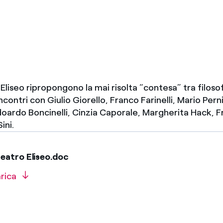
Messico
 delle organizzazioni non
Nord America
violazioni delle nostre policy
elettricità in Italia
Eliseo ripropongono la mai risolta “contesa” tra filoso
ncontri con Giulio Giorello, Franco Farinelli, Mario Per
doardo Boncinelli, Cinzia Caporale, Margherita Hack, 
ini.
eatro Eliseo.doc
rica