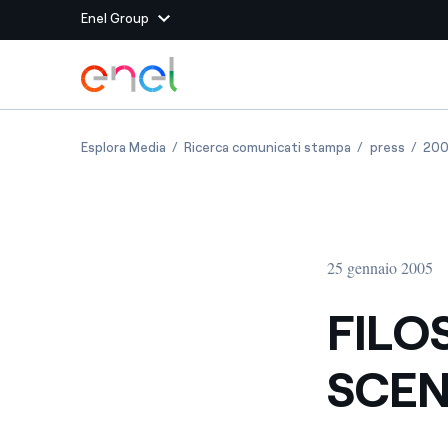
Enel Group
Vai al contenuto principale
Siti del Gruppo
FILOSOFIA E SCIENZA IN SCENA AL TEATRO E
FILOSOFIA E SC
FILOSO
Esplora Media
Ricerca comunicati stampa
press
20
Enel Green Power
Produciamo energia pulit
Enel Global Energy and
Mitighiamo i rischi della
delle commodity
Commodity
Management
25 gennaio 2005
Enel Open Innovability®
Un ecosistema globale p
con l'Innovability®
FILO
Enel Global Procurement
Massimizziamo la creazio
SCEN
rapporto con i nostri for
Enel Foundation
La piattaforma di cono
energia pulita