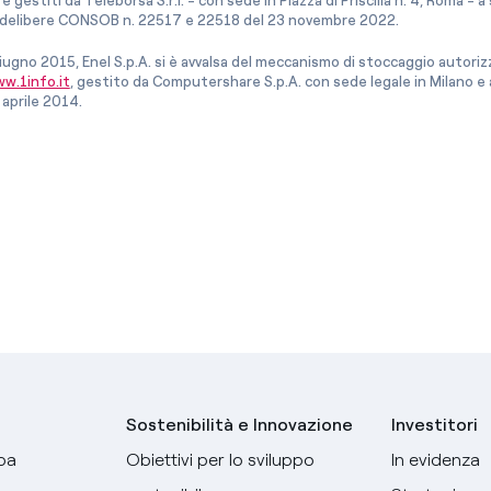
e gestiti da Teleborsa S.r.l. - con sede in Piazza di Priscilla n. 4, Roma - 
le delibere CONSOB n. 22517 e 22518 del 23 novembre 2022.
iugno 2015, Enel S.p.A. si è avvalsa del meccanismo di stoccaggio autor
w.1info.it
, gestito da Computershare S.p.A. con sede legale in Milano 
 aprile 2014.
Sostenibilità e Innovazione
Investitori
pa
Obiettivi per lo sviluppo
In evidenza