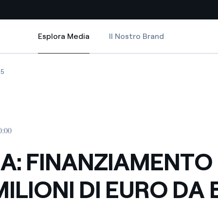
Esplora Media
Il Nostro Brand
Esplora Media
Siti Paese
URO DA BEI
AMENTO DA 300 MILIONI DI EURO DA BEI
 FINANZIAMENTO DA 300 MILIONI DI EURO DA BEI
TERNA: FINANZIAMENTO DA 300 MILIONI DI EURO DA BEI
05
a da fonti rinnovabili
Americas
 negoziazione internazionale
Argentina
Brasile
0:00
er dare energia al futuro
Cile
A: FINANZIAMENTO
Colombia
ne di valore grazie al
ILIONI DI EURO DA 
nitori
Iberia
scenza per un mondo di
Italia