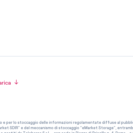
Messico
 delle organizzazioni non
Nord America
violazioni delle nostre policy
elettricità in Italia
arica
co e per lo stoccaggio delle informazioni regolamentate diffuse al pubblico
rket SDIR” e del meccanismo di stoccaggio “eMarket Storage”, entrambi c