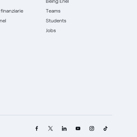
Being Enel
finanziarie
Teams
Enel
Students
Jobs