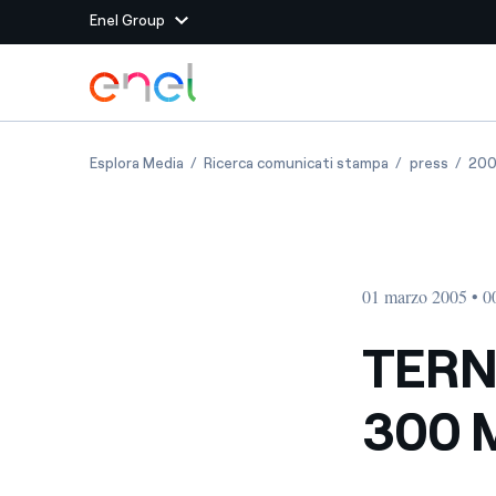
Enel Group
Vai al contenuto principale
Siti del Gruppo
TERNA: FINANZIAMENTO DA 300 MILIONI DI E
TERNA: FINANZI
TERNA:
Esplora Media
Ricerca comunicati stampa
press
20
Enel Green Power
Produciamo energia pulit
Enel Global Energy and
Mitighiamo i rischi della
delle commodity
Commodity
Management
01 marzo 2005 • 0
Enel Open Innovability®
Un ecosistema globale p
con l'Innovability®
TERN
Enel Global Procurement
Massimizziamo la creazio
300 M
rapporto con i nostri for
Enel Foundation
La piattaforma di cono
energia pulita