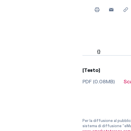
Enel Cuore
Sosteniamo le iniziative
profit
Ethical Channel
Il canale dove segnalare 
Archivio Storico
Raccontiamo la storia dell'
{}
[Testo]
PDF (0.08MB)
Sc
Per la diffusione al pubbli
sistema di diffusione “eMa