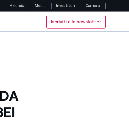
Azienda
Media
Investitori
Carriere
Iscriviti alla newsletter
Seguici
Facebook
Twitter
YouTube
LinkedIn
 DA
Instagram
BEI
TikTok