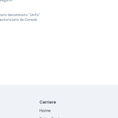
a seguito
izzato denominato “1Info”
e autorizzato da Consob
Carriere
Home