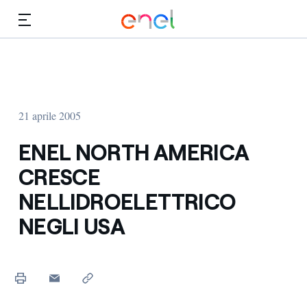
Vai al contenuto principale
Media
Investitori
21 aprile 2005
ENEL NORTH AMERICA
CRESCE
NELLIDROELETTRICO
NEGLI USA