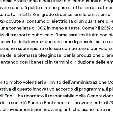
 nella produzione e nell’utilizzo di combustibili di ori
avere aria più pulita e meno gas effetto serra in atmosf
ntato, infatti, è in grado di cancellare le emissioni di
2) dovute al consumo di elettricità di un quartiere di
a una tonnellata di CO2 in meno a testa. Come? Il 20% 
izi di trasporto pubblico di Roma sarà sostituito con bio
icavato dalla lavorazione dei semi di girasole, soia o c
izione i suoi impianti e le sue competenze per valorizz
ura delle biomasse oleaginose, per la produzione di en
entando così i benefici in termini di riduzione delle emi
ito molto volentieri all’invito dell’Amministrazione 
attiva di questo innovativo accordo di programma. Il p
ll’Enel – ha ricordato il responsabile della Generazio
lla società Sandro Fontecedro - prevede entro il 2
ro di investimenti per nuovi impianti che usano fonti rin