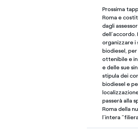
Prossima tappa
Roma e costitu
dagli assesso
dell’accordo. I
organizzare i s
biodiesel, per
ottenibile e i
e delle sue si
stipula dei co
biodiesel e pe
localizzazione
passerà alla 
Roma della nu
l’intera “filie