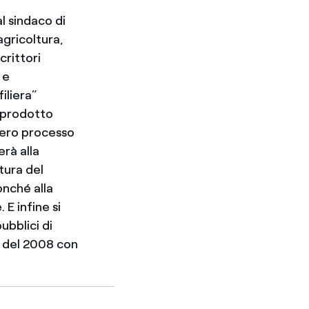
l sindaco di
agricoltura,
crittori
 e
iliera”
l prodotto
ntero processo
rà alla
itura del
onché alla
 E infine si
ubblici di
e del 2008 con