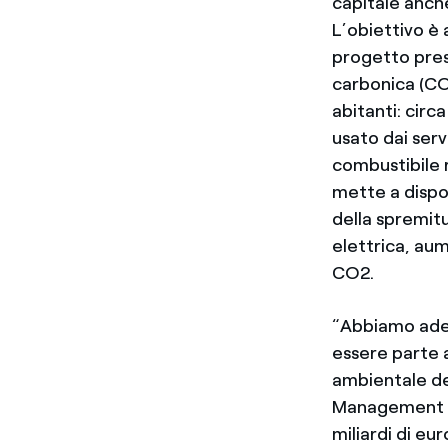
capitale anche
L’obiettivo è 
progetto prese
carbonica (CO
abitanti: circ
usato dai serv
combustibile r
mette a dispos
della spremit
elettrica, aum
CO2.
“Abbiamo ader
essere parte 
ambientale de
Management de
miliardi di eu