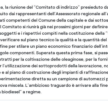
, la riunione del “Comitato di indirizzo” presieduto da
ito dai rappresentanti dell’Assessorato regionale all’
rati competenti del Comune della capitale e dai sottos
l Comitato si riunirà già nei prossimi giorni per definire
oggetti e i rispettivi compiti nella costituzione della “f
 verificare sul piano tecnico la qualità e la quantità de
nfine per stilare un piano economico finanziario dell’i
ngole componenti. Superata questa prima fase, si passe
ntratti per la coltivazione delle oleaginose, per la forn
r l’utilizzazione dei sottoprodotti della lavorazione, n
 e al piano di costruzione degli impianti di raffinazione.
sperimentazione diretta su un campione di automezzi p
ova miscela. L’ambizioso traguardo è arrivare alla fin
ra biodiesel” a regime.