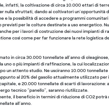
, infatti, la coltivazione di circa 10.000 ettari di terre
r nulla sfruttati, dando ai coltivatori un’opportunità d
ne e la possibilità di accedere a programmi comunitari 
 previsti per le colture destinate a uso energetico. N
che per i lavori di costruzione dei nuovi impianti di r
stione così come per far funzionare la rete logistica de
timato in circa 30.000 tonnellate all’anno di oleaginose
 uno o più impianti di raffinazione, la cui localizzazio
opo un attento studio. Ne usciranno 10.000 tonnellate 
 appunto al 20% del gasolio attualmente utilizzato per 
 capitale, e 20.000 tonnellate di scarti di lavorazione
ergo tecnico “panello”, saranno riutilizzate.
nte, il beneficio in termini di riduzione di CO2 potrà
ellate all’anno.