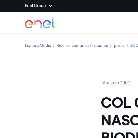
Enel Group
Vai al contenuto principale
Siti del Gruppo
COL CONTRIBUTO DI ENEL NASCE IL PROGETT
COL CONTRIBUT
COL CO
Esplora Media
Ricerca comunicati stampa
press
20
Enel Green Power
Produciamo energia pulit
Enel Global Energy and
Mitighiamo i rischi della
delle commodity
Commodity
Management
16 marzo 2007
Enel Open Innovability®
Un ecosistema globale p
con l'Innovability®
COL 
Enel Global Procurement
Massimizziamo la creazio
NASC
rapporto con i nostri for
Enel Foundation
La piattaforma di cono
BIOD
energia pulita