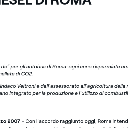
Messico
 delle organizzazioni non
Nord America
violazioni delle nostre policy
elettricità in Italia
rde” per gli autobus di Roma: ogni anno risparmiate em
ellate di CO2.
indaco Veltroni e dall’assessorato all’agricoltura della
iano integrato per la produzione e l’utilizzo di combustibi
rzo 2007
– Con l’accordo raggiunto oggi, Roma intend