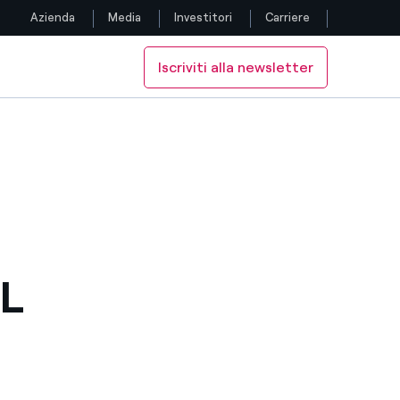
Azienda
Media
Investitori
Carriere
Iscriviti alla newsletter
Seguici
Facebook
Twitter
YouTube
LinkedIn
L
Instagram
TikTok