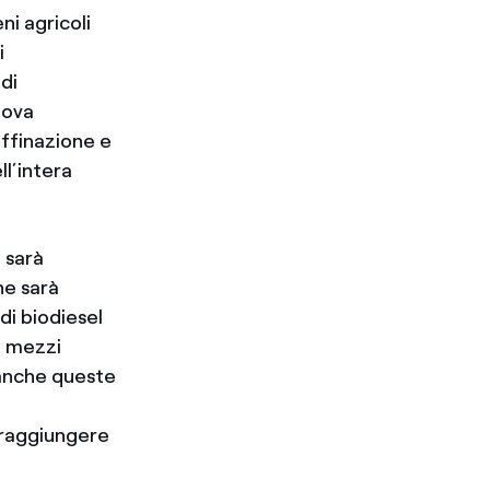
ni agricoli
i
di
uova
affinazione e
ll’intera
, sarà
ne sarà
di biodiesel
i mezzi
: anche queste
 raggiungere