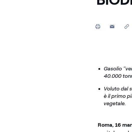
Enel Cuore
Sosteniamo le iniziative
profit
Ethical Channel
Il canale dove segnalare 
Archivio Storico
Raccontiamo la storia dell'
Gasolio “ve
40.000 tonn
Voluto dal s
è il primo p
vegetale.
Roma, 16 ma