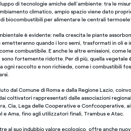
viluppo di tecnologie amiche dell’ambiente: tra le misur
 cambiamento climatico, ampio spazio viene dato propri
di biocombustibili per alimentare le centrali termoele
mbientale è evidente: nella crescita le piante assorbon
 emetteranno quando i loro semi, trasformati in oli e 
come combustibile. E anche le altre emissioni, come le 
o, sono fortemente ridotte. Per di più, quella vegetale
 a ogni raccolto e non richiede, come i combustibili fossi
rsi.
luto dal Comune di Roma e dalla Regione Lazio, coinv
dai coltivatori rappresentati dalle associazioni regional
ra, Cia, Lega delle Cooperative e Confcooperative, ai
el e Ama, fino agli utilizzatori finali, Trambus e Atac.
ltre al suo indubbio valore ecologico, offre anche nuov