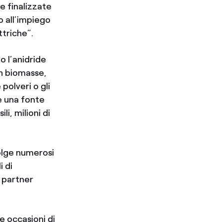
e finalizzate
o all’impiego
ttriche”.
o l’anidride
in biomasse,
polveri o gli
 è una fonte
li, milioni di
olge numerosi
i di
 partner
e occasioni di