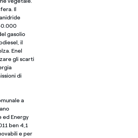
gine vegetale.
era. Il
 anidride
 40.000
del gasolio
diesel, il
olza. Enel
are gli scarti
ergia
ssioni di
Comunale a
iano
ne ed Energy
011 ben 4,1
novabili e per