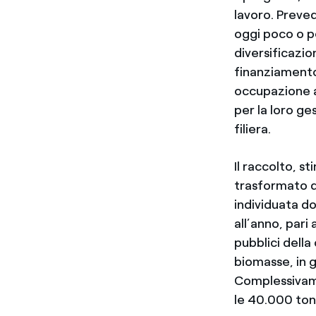
lavoro. Prevede
oggi poco o pe
diversificazio
finanziamento
occupazione an
per la loro ge
filiera.
Il raccolto, s
trasformato da
individuata d
all’anno, pari
pubblici della
biomasse, in g
Complessivame
le 40.000 tonn