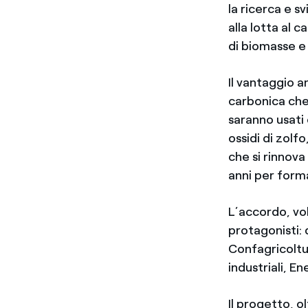
la ricerca e s
alla lotta al
di biomasse e 
Il vantaggio a
carbonica che
saranno usati 
ossidi di zolf
che si rinnova
anni per forma
L’accordo, vo
protagonisti: 
Confagricoltu
industriali, En
Il progetto, o