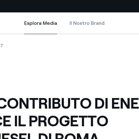
Esplora Media
Il Nostro Brand
Esplora Media
Siti Paese
O BIODIESEL DI ROMA
O DI ENEL NASCE IL PROGETTO BIODIESEL DI ROMA
NTRIBUTO DI ENEL NASCE IL PROGETTO BIODIESEL DI ROMA
COL CONTRIBUTO DI ENEL NASCE IL PROGETTO BIODIESEL DI ROMA
07
a da fonti rinnovabili
Americas
 negoziazione internazionale
Argentina
Brasile
er dare energia al futuro
Cile
CONTRIBUTO DI ENE
Colombia
ne di valore grazie al
E IL PROGETTO
nitori
Iberia
scenza per un mondo di
IESEL DI ROMA
Italia