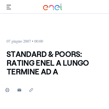
Vai al contenuto principale
Media
Investitori
07 giugno 2007 • 00:00
STANDARD & POORS:
RATING ENEL A LUNGO
TERMINE AD A