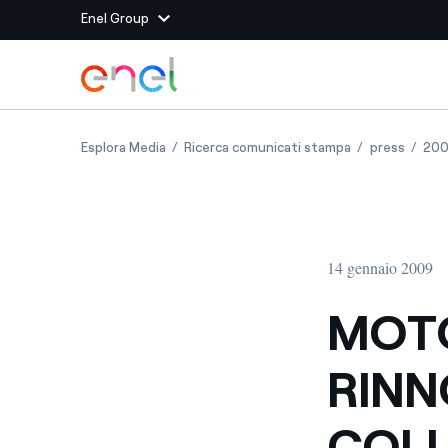
Enel Group
Vai al contenuto principale
Siti del Gruppo
MOTOGP: DUCATI ED ENEL RINNOVANO LA 
MOTOGP: DUCA
MOTOG
Esplora Media
Ricerca comunicati stampa
press
20
Enel Green Power
Produciamo energia pulit
Enel Global Energy and
Mitighiamo i rischi della
delle commodity
Commodity
Management
14 gennaio 2009
Enel Open Innovability®
Un ecosistema globale p
con l'Innovability®
MOTO
Enel Global Procurement
Massimizziamo la creazio
RINN
rapporto con i nostri for
Enel Foundation
La piattaforma di cono
COL
energia pulita