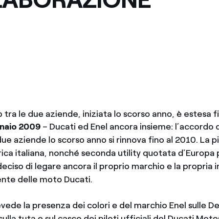
Messico
 delle organizzazioni non
Nord America
violazioni delle nostre policy
elettricità in Italia
 tra le due aziende, iniziata lo scorso anno, è estesa f
naio 2009
– Ducati ed Enel ancora insieme: l’accordo 
 due aziende lo scorso anno si rinnova fino al 2010. La 
rica italiana, nonché seconda utility quotata d’Europa
 deciso di legare ancora il proprio marchio e la propria
nte delle moto Ducati.
vede la presenza dei colori e del marchio Enel sulle D
sulla tuta e sul casco dei piloti ufficiali del Ducati Mo