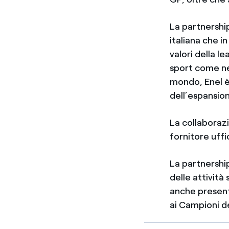
La partnershi
italiana che i
valori della l
sport come nel
mondo, Enel è
dell’espansion
La collaborazio
fornitore uffi
La partnership
delle attività
anche present
ai Campioni d