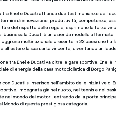
p tra Enel e Ducati affianca due testimonianze dell’ec
n termini di innovazione, produttività, competenza, ass
ealtà e del rispetto delle regole, esprimono la forza vin
 business: la Ducati è un’azienda modello affermata in
 oggi una multinazionale presente in 22 paesi che ha 
e all’estero la sua carta vincente, diventando un lead
ne tra Enel e Ducati va oltre le gare sportive: Enel è inf
ciale di energia della casa motociclistica di Borgo Pani
 con Ducati si inserisce nell’ambito delle iniziative di 
 sportive. Impegnata già nel nuoto, nel tennis e nel bas
e nel mondo dei motori, entrando dalla porta principa
el Mondo di questa prestigiosa categoria.