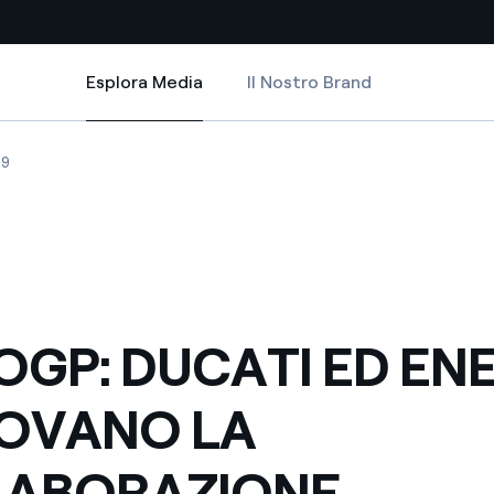
Esplora Media
Il Nostro Brand
Esplora Media
Siti Paese
COLLABORAZIONE
TI ED ENEL RINNOVANO LA COLLABORAZIONE
P: DUCATI ED ENEL RINNOVANO LA COLLABORAZIONE
MOTOGP: DUCATI ED ENEL RINNOVANO LA COLLABORAZIONE
09
a da fonti rinnovabili
Americas
 negoziazione internazionale
Argentina
Brasile
er dare energia al futuro
Cile
GP: DUCATI ED EN
Colombia
ne di valore grazie al
OVANO LA
nitori
Iberia
scenza per un mondo di
LABORAZIONE
Italia