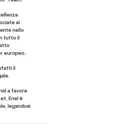
cellenza
ociate ai
cente nello
 tutto il
fatto
er europeo.
atti il
gale.
Enel a favore
ket, Enel è
le, legandosi