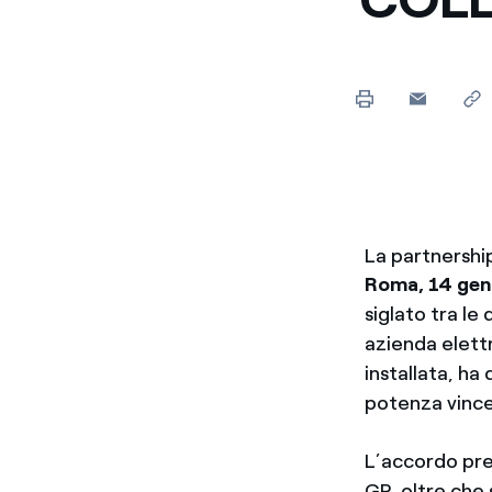
Enel Cuore
Sosteniamo le iniziative
profit
Ethical Channel
Il canale dove segnalare 
Archivio Storico
Raccontiamo la storia dell'
La partnership
Roma, 14 gen
siglato tra le
azienda elett
installata, ha
potenza vince
L’accordo pre
GP, oltre che 