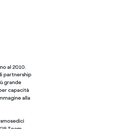
ino al 2010.
di partnership
più grande
 per capacità
 immagine alla
esmosedici
toGP Team.