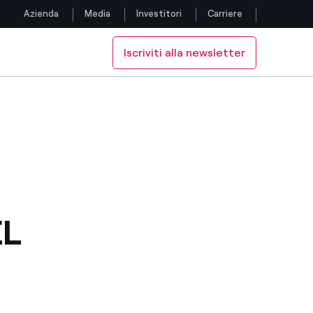
Azienda
Media
Investitori
Carriere
Iscriviti alla newsletter
Seguici
Facebook
Twitter
YouTube
LinkedIn
EL
Instagram
TikTok