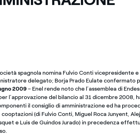
Messico
 delle organizzazioni non
Nord America
violazioni delle nostre policy
elettricità in Italia
a società spagnola nomina Fulvio Conti vicepresidente 
istratore delegato; Borja Prado Eulate confermato p
iugno 2009
– Enel rende noto che l’assemblea di Endesa,
er l’approvazione del bilancio al 31 dicembre 2008, ha 
mponenti il consiglio di amministrazione ed ha proced
e cooptazioni (di Fulvio Conti, Miguel Roca Junyent, Al
squet e Luis de Guindos Jurado) in precedenza effett
so.