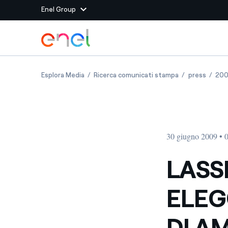
Enel Group
Vai al contenuto principale
Siti del Gruppo
L ASSEMBLEA DI ENDESA ELEGGE IL NUOVO C
L ASSEMBLEA D
L ASSE
Esplora Media
Ricerca comunicati stampa
press
20
Enel Green Power
Produciamo energia pulit
Enel Global Energy and
Mitighiamo i rischi della
delle commodity
Commodity
Management
30 giugno 2009 • 
Enel Open Innovability®
Un ecosistema globale p
con l'Innovability®
LAS
Enel Global Procurement
Massimizziamo la creazio
ELEG
rapporto con i nostri for
Enel Foundation
La piattaforma di cono
DI A
energia pulita