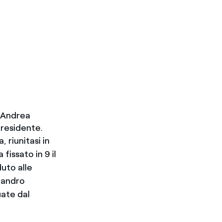
e Andrea
residente.
 riunitasi in
fissato in 9 il
uto alle
ejandro
uate dal