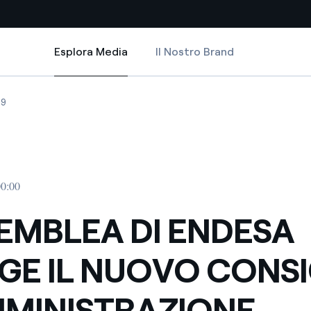
Esplora Media
Il Nostro Brand
Esplora Media
Siti Paese
ONSIGLIO DI AMMINISTRAZIONE
I ENDESA ELEGGE IL NUOVO CONSIGLIO DI AMMINISTRAZIONE
MBLEA DI ENDESA ELEGGE IL NUOVO CONSIGLIO DI AMMINISTRAZIONE
L ASSEMBLEA DI ENDESA ELEGGE IL NUOVO CONSIGLIO DI AMMINISTR
09
a da fonti rinnovabili
Americas
 negoziazione internazionale
Argentina
Brasile
00:00
er dare energia al futuro
Cile
SEMBLEA DI ENDESA
Colombia
ne di valore grazie al
GE IL NUOVO CONSI
nitori
Iberia
scenza per un mondo di
MMINISTRAZIONE
Italia