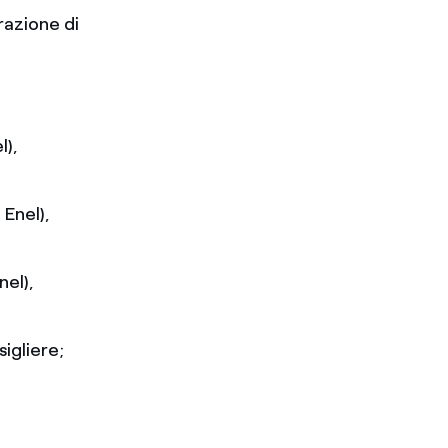
razione di
l),
 Enel),
nel),
igliere;