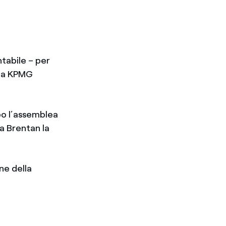
ntabile – per
– a KPMG
opo l’assemblea
a Brentan la
ne della