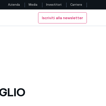
Azienda
Media
Investitori
Carriere
Iscriviti alla newsletter
Seguici
AZIONE
Facebook
Twitter
YouTube
LinkedIn
Instagram
GLIO
TikTok