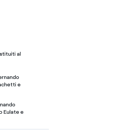
tituiti al
Fernando
Machetti e
ernando
do Eulate e