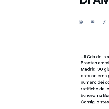
Enel Cuore
Sosteniamo le iniziative
profit
Ethical Channel
Il canale dove segnalare 
Archivio Storico
Raccontiamo la storia dell'
- Il Cda dell
Brentan ammin
Madrid, 30 g
data odierna p
numero dei co
ratifiche dell
Echevarria Bu
Consiglio stes