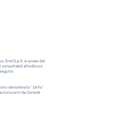
, Enel S.p.A. si avvale del
onsultabili all’indirizzo
a seguito
izzato denominato “1Info”
e autorizzato da Consob