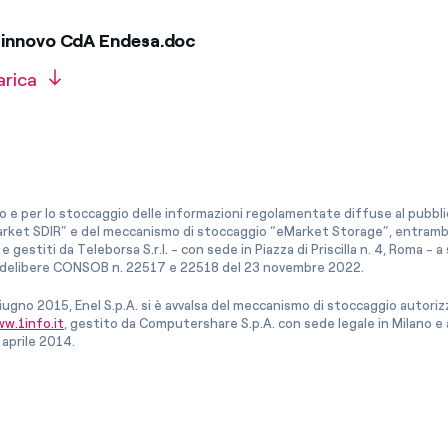
Rinnovo CdA Endesa.doc
arica
co e per lo stoccaggio delle informazioni regolamentate diffuse al pubblico
rket SDIR” e del meccanismo di stoccaggio “eMarket Storage”, entrambi c
e gestiti da Teleborsa S.r.l. - con sede in Piazza di Priscilla n. 4, Roma - 
le delibere CONSOB n. 22517 e 22518 del 23 novembre 2022.
iugno 2015, Enel S.p.A. si è avvalsa del meccanismo di stoccaggio autor
w.1info.it
, gestito da Computershare S.p.A. con sede legale in Milano 
 aprile 2014.