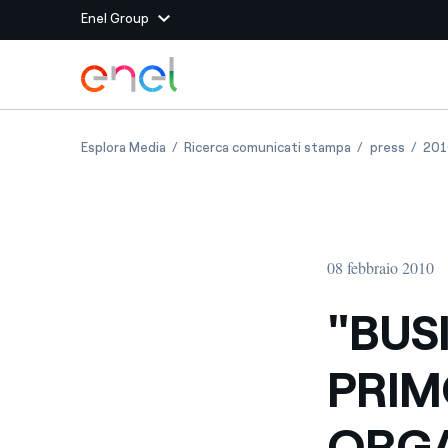
Enel Group
Vai al contenuto principale
Siti del Gruppo
"BUSINESS AS UNUSUAL", IL PRIMO SUSTAIN
"BUSINESS AS 
"BUSIN
Esplora Media
Ricerca comunicati stampa
press
201
Enel Green Power
Produciamo energia pulit
Enel Global Energy and
Mitighiamo i rischi della
delle commodity
Commodity
Management
08 febbraio 2010
Enel Open Innovability®
Un ecosistema globale p
con l'Innovability®
"BUS
Enel Global Procurement
Massimizziamo la creazio
PRIM
rapporto con i nostri for
Enel Foundation
La piattaforma di cono
ORGA
energia pulita