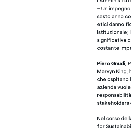
l'Amministrat
– Un impegno c
sesto anno con
etici danno fi
istituzionale;
significativa 
costante impe
Piero Gnudi
, 
Mervyn King, h
che ospitano l
azienda vuole 
responsabilità
stakeholders c
Nel corso dell
for Sustainabi