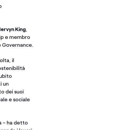
o
ervyn King
,
ship e membro
te Governance.
lta, il
stenibilità
subito
i un
to dei suoi
ale e sociale
à – ha detto