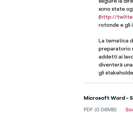
seguire la dir
sono state ogg
(
http://twitt
rotonde e gli 
La tematica de
preparatorio s
addetti ai lav
diventerà una 
gli stakeholde
Microsoft Word - So
PDF (0.06MB)
Sc