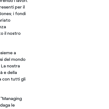
rendo i lavori.
esenti per il
Jones; i fondi
ariato
enza
o il nostro
insieme a
esi del mondo
. La nostra
à e della
 con tutti gli
ca "Managing
ndaga le