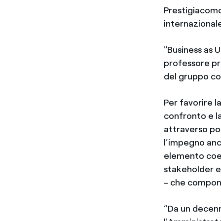
Prestigiacomo,
internazionale
"Business as U
professore pr
del gruppo co
Per favorire l
confronto e la
attraverso pol
l’impegno anc
elemento coere
stakeholder e 
- che compong
“Da un decenni