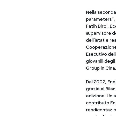
Nella seconda 
parameters”, 
Fatih Birol, E
supervisore d
dell'Istat e r
Cooperazione 
Esecutivo dell
giovanili deg
Group in Cina
Dal 2002, Ene
grazie al Bila
edizione. Un 
contributo Ene
rendicontazio