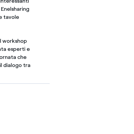
interessanti
 Enelsharing
le tavole
del workshop
nta esperti e
iornata che
l dialogo tra