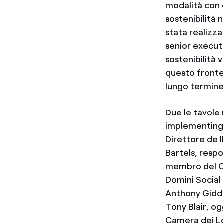
modalità con c
sostenibilità 
stata realizz
senior executi
sostenibilità 
questo fronte 
lungo termine
Due le tavole 
implementing 
Direttore de I
Bartels, resp
membro del Co
Domini Social 
Anthony Gidde
Tony Blair, o
Camera dei L