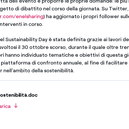
etta dell’evento e proporre le proprie domande: le più 
etto di dibattito nel corso della giornata. Su Twitter,
er.com/enelsharing
) ha aggiornato i propri follower sul
interventi in corso.
l Sustainability Day è stata definita grazie ai lavori 
voltosi il 30 ottobre scorso, durante il quale oltre tre
ori hanno individuato tematiche e obiettivi di questa g
piattaforma di confronto annuale, al fine di facilitare i
r nell'ambito della sostenibilità.
stenibilità.doc
arica