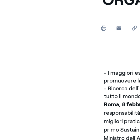
Enel Cuore
Sosteniamo le iniziative
profit
Ethical Channel
Il canale dove segnalare 
Archivio Storico
Raccontiamo la storia dell'
- I maggiori e
promuovere la
- Ricerca dell
tutto il mondo
Roma, 8 febb
responsabilità
migliori prati
primo Sustaina
Ministro dell'