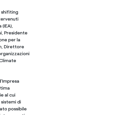
shifiting
tervenuti
 (IEA),
i, Presidente
one per la
n, Direttore
organizzazioni
 Climate
d'Impresa
ttima
e al cui
 sistemi di
ato possibile