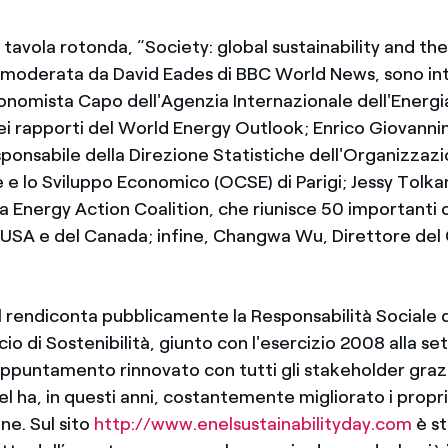
tavola rotonda, “Society: global sustainability and the 
moderata da David Eades di BBC World News, sono in
conomista Capo dell'Agenzia Internazionale dell'Energia
ei rapporti del World Energy Outlook; Enrico Giovannin
esponsabile della Direzione Statistiche dell'Organizzazi
e lo Sviluppo Economico (OCSE) di Parigi; Jessy Tolka
a Energy Action Coalition, che riunisce 50 importanti 
li USA e del Canada; infine, Changwa Wu, Direttore del
.
l rendiconta pubblicamente la Responsabilità Sociale 
ncio di Sostenibilità, giunto con l'esercizio 2008 alla se
appuntamento rinnovato con tutti gli stakeholder grazi
l ha, in questi anni, costantemente migliorato i propri
ne. Sul sito
http://www.enelsustainabilityday.com
è st