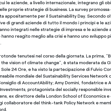
ui le aziende, a livello internazionale, integrano gli obi
nelle proprie strategie di business. La survey promossa d
ata appositamente per il Sustainability Day. Secondo o
ve di grandi aziende di tutto il mondo i principi e le azi
vanno integrati nelle strategie di impresa e le aziende 
hanno reagito meglio alla crisi e hanno uno sviluppo pi
.
rotonde tenutesi nel corso della giornata. La prima, “B
the vision of climate change”, è stata moderata da Gi
l Sole 24 Ore, e ha visto la partecipazione di Fulvio Co
onsabile mondiale del Sustainability Services Network 
nsiglio di AccountAbility; Amy Domini, fondatrice e A
Investments, protagonista del socially responsible inv
ns, ex direttore della London School of Economics e c
ggi collaboratore del think-tank Policy Network e mem
ord.