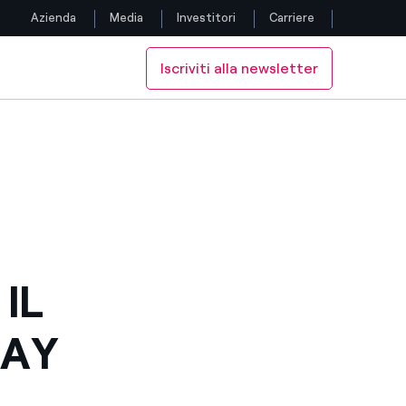
Azienda
Media
Investitori
Carriere
Iscriviti alla newsletter
Seguici
L
O DA ENEL
Facebook
Twitter
YouTube
LinkedIn
IL
Instagram
DAY
TikTok