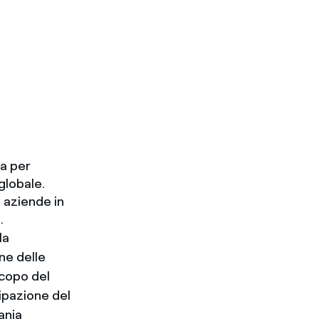
ma per
globale.
 aziende in
.
la
ne delle
 scopo del
cipazione del
ania