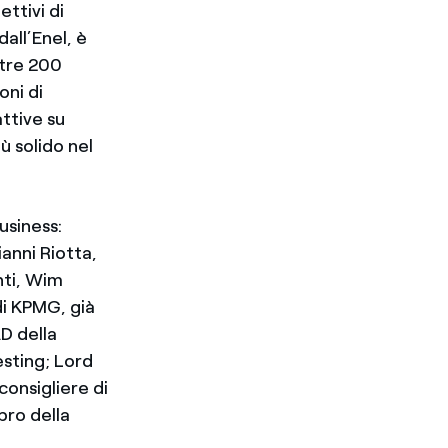
ettivi di
all’Enel, è
ltre 200
oni di
attive su
ù solido nel
usiness:
anni Riotta,
nti, Wim
di KPMG, già
D della
esting; Lord
onsigliere di
bro della