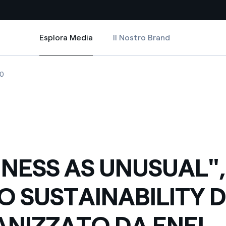
Esplora Media
Il Nostro Brand
Esplora Media
Siti Paese
ABILITY DAY ORGANIZZATO DA ENEL
UNUSUAL", IL PRIMO SUSTAINABILITY DAY ORGANIZZATO DA ENEL
ESS AS UNUSUAL", IL PRIMO SUSTAINABILITY DAY ORGANIZZATO DA ENE
"BUSINESS AS UNUSUAL", IL PRIMO SUSTAINABILITY DAY ORGANIZZAT
0
a da fonti rinnovabili
Americas
 negoziazione internazionale
Argentina
Brasile
er dare energia al futuro
Cile
INESS AS UNUSUAL", 
Colombia
ne di valore grazie al
O SUSTAINABILITY 
nitori
Iberia
scenza per un mondo di
NIZZATO DA ENEL
Italia