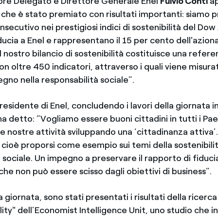
ore Delegato e Direttore Generale Enel
Fulvio Conti
ap
he è stato premiato con risultati importanti: siamo pr
secutivo nei prestigiosi indici di sostenibilità del Dow 
ducia a Enel e rappresentano il 15 per cento dell'azion
 il nostro bilancio di sostenibilità costituisce una refer
con oltre 450 indicatori, attraverso i quali viene misurat
gno nella responsabilità sociale”.
Presidente di Enel, concludendo i lavori della giornata 
a detto: “Vogliamo essere buoni cittadini in tutti i Pa
e nostre attività sviluppando una ‘cittadinanza attiva’
cioè proporsi come esempio sui temi della sostenibilit
 sociale. Un impegno a preservare il rapporto di fiducia
he non può essere scisso dagli obiettivi di business”.
a giornata, sono stati presentati i risultati della ricer
lity" dell’Economist Intelligence Unit, uno studio che i