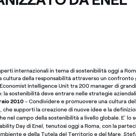
Messico
 delle organizzazioni non
Nord America
violazioni delle nostre policy
elettricità in Italia
sperti internazionali in tema di sostenibilità oggi a Ro
 cultura della responsabilità attraverso un confronto 
’Economist Intelligence Unit tra 200 manager di grandi
: la sostenibilità deve entrare nelle strategie aziendali
raio 2010
- Condividere e promuovere una cultura del
, che supporti la creazione di nuove idee e la definizio
che nel campo della sostenibilità a livello globale. E’ lo
bility Day di Enel, tenutosi oggi a Roma, con la parte
Ambiente e della Tutela del Territorio e del Mare, Stef