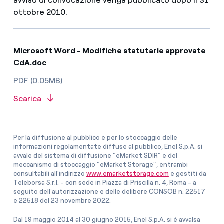
avviso di convocazione venga pubblicato dopo il 31
ottobre 2010.
Microsoft Word - Modifiche statutarie approvate
CdA.doc
PDF (0.05MB)
Scarica
Per la diffusione al pubblico e per lo stoccaggio delle
informazioni regolamentate diffuse al pubblico, Enel S.p.A. si
avvale del sistema di diffusione “eMarket SDIR” e del
meccanismo di stoccaggio “eMarket Storage”, entrambi
consultabili all’indirizzo
www.emarketstorage.com
e gestiti da
Teleborsa S.r.l. - con sede in Piazza di Priscilla n. 4, Roma - a
seguito dell'autorizzazione e delle delibere CONSOB n. 22517
e 22518 del 23 novembre 2022.
Dal 19 maggio 2014 al 30 giugno 2015, Enel S.p.A. si è avvalsa