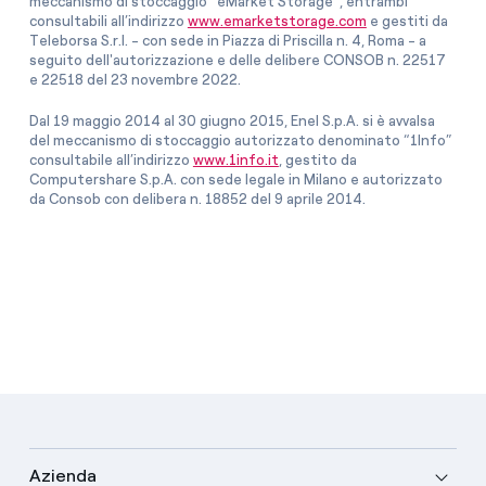
meccanismo di stoccaggio “eMarket Storage”, entrambi
consultabili all’indirizzo
www.emarketstorage.com
e gestiti da
Teleborsa S.r.l. - con sede in Piazza di Priscilla n. 4, Roma - a
seguito dell'autorizzazione e delle delibere CONSOB n. 22517
e 22518 del 23 novembre 2022.
Dal 19 maggio 2014 al 30 giugno 2015, Enel S.p.A. si è avvalsa
del meccanismo di stoccaggio autorizzato denominato “1Info”
consultabile all’indirizzo
www.1info.it
, gestito da
Computershare S.p.A. con sede legale in Milano e autorizzato
da Consob con delibera n. 18852 del 9 aprile 2014.
Azienda