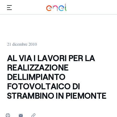
Vai al contenuto principale
Media
Investitori
21 dicembre 2010
AL VIA I LAVORI PER LA
REALIZZAZIONE
DELLIMPIANTO
FOTOVOLTAICO DI
STRAMBINO IN PIEMONTE