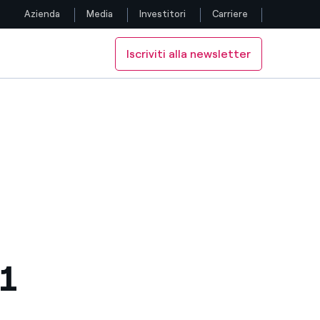
Azienda
Media
Investitori
Carriere
Iscriviti alla newsletter
Seguici
Facebook
Twitter
YouTube
LinkedIn
Instagram
1
TikTok