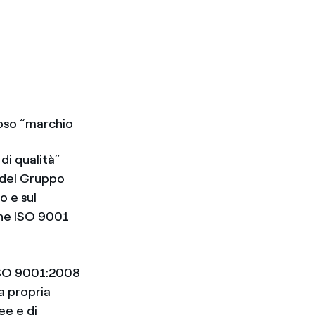
ioso “marchio
di qualità”
à del Gruppo
o e sul
one ISO 9001
 ISO 9001:2008
a propria
ee e di