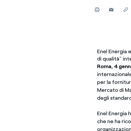
Enel Cuore
Sosteniamo le iniziative
profit
Ethical Channel
Il canale dove segnalare 
Archivio Storico
Raccontiamo la storia dell'
Enel Energia 
di qualità” in
Roma, 4 genn
internazionale
per la fornitu
Mercato di Ma
degli standard
Enel Energia 
che ne ha rico
organizzazione