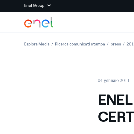
Enel Group
Vai al contenuto principale
Siti del Gruppo
ENEL OTTIENE LA CERTIFICAZIONE ISO 9001
ENEL OTTIENE 
ENEL O
Esplora Media
Ricerca comunicati stampa
press
201
Enel Green Power
Produciamo energia pulit
Enel Global Energy and
Mitighiamo i rischi della
delle commodity
Commodity
Management
04 gennaio 2011
Enel Open Innovability®
Un ecosistema globale p
con l'Innovability®
ENEL
Enel Global Procurement
Massimizziamo la creazio
CERT
rapporto con i nostri for
Enel Foundation
La piattaforma di cono
energia pulita