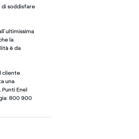
 di soddisfare
all’ultimissima
che la
ità è da
l cliente
ta una
1 Punti Enel
rgia: 800 900