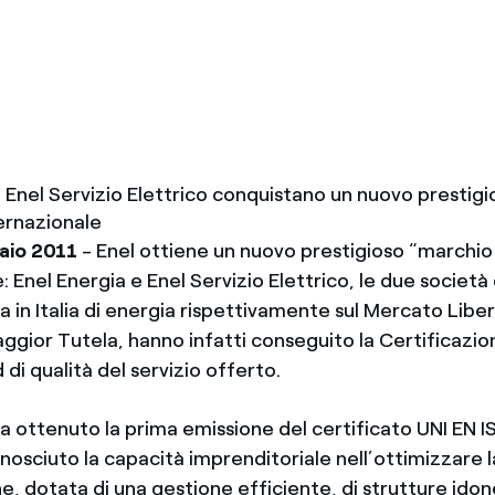
Messico
 delle organizzazioni non
Nord America
violazioni delle nostre policy
elettricità in Italia
e Enel Servizio Elettrico conquistano un nuovo prestig
ternazionale
aio 2011
- Enel ottiene un nuovo prestigioso “marchio 
: Enel Energia e Enel Servizio Elettrico, le due societ
ra in Italia di energia rispettivamente sul Mercato Liber
ggior Tutela, hanno infatti conseguito la Certificazi
 di qualità del servizio offerto.
ha ottenuto la prima emissione del certificato UNI EN
nosciuto la capacità imprenditoriale nell’ottimizzare l
, dotata di una gestione efficiente, di strutture idon