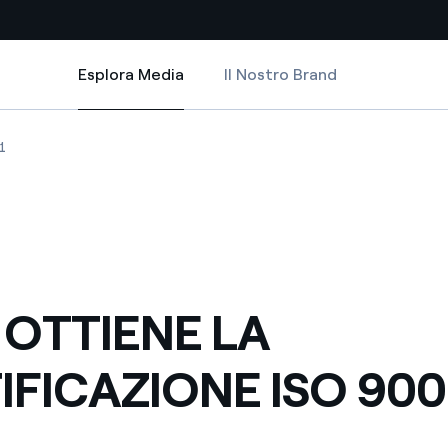
Esplora Media
Il Nostro Brand
Esplora Media
Siti Paese
LA CERTIFICAZIONE ISO 9001
TTIENE LA CERTIFICAZIONE ISO 9001
ENEL OTTIENE LA CERTIFICAZIONE ISO 9001
1
a da fonti rinnovabili
Americas
 negoziazione internazionale
Argentina
Brasile
er dare energia al futuro
Cile
 OTTIENE LA
Colombia
ne di valore grazie al
IFICAZIONE ISO 900
nitori
Iberia
scenza per un mondo di
Italia