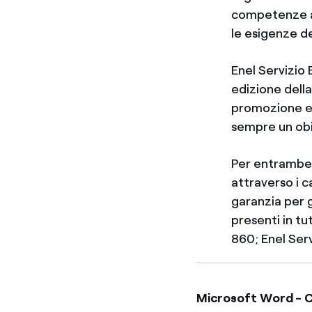
competenze ad
le esigenze dei
Enel Servizio 
edizione dell
promozione ed
sempre un obi
Per entrambe l
attraverso i 
garanzia per gl
presenti in tu
860; Enel Serv
Microsoft Word - C