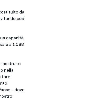
costituito da
evitando così
sua capacità
 sale a 1.088
i costruire
o nella
atore
anto
 Paese - dove
nostro