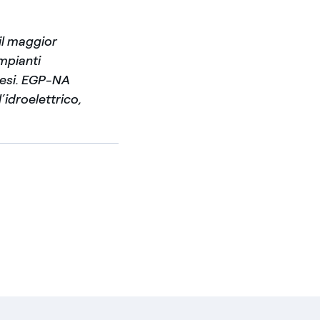
 il maggior
impianti
adesi. EGP-NA
’idroelettrico,