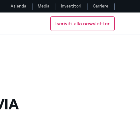
Azienda
Media
Investitori
Carriere
Iscriviti alla newsletter
Seguici
NADA
E IN CANADA
Facebook
Twitter
YouTube
LinkedIn
VIA
Instagram
TikTok