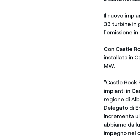
Il nuovo impia
33 turbine in 
l’emissione in
Con Castle Ro
installata in 
MW.
"Castle Rock R
impianti in Ca
regione di A
Delegato di E
incrementa ul
abbiamo da lu
impegno nel co