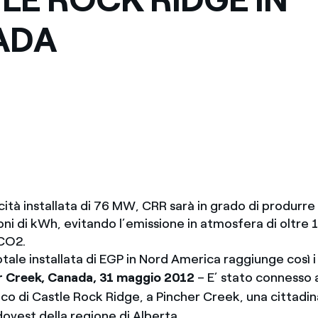
Messico
 delle organizzazioni non
ADA
Nord America
violazioni delle nostre policy
elettricità in Italia
ità installata di 76 MW, CRR sarà in grado di produrre
oni di kWh, evitando l’emissione in atmosfera di oltre 
 CO2.
tale installata di EGP in Nord America raggiunge così 
 Creek, Canada, 31 maggio 2012
– E’ stato connesso a
lico di Castle Rock Ridge, a Pincher Creek, una cittad
dovest della regione di Alberta.