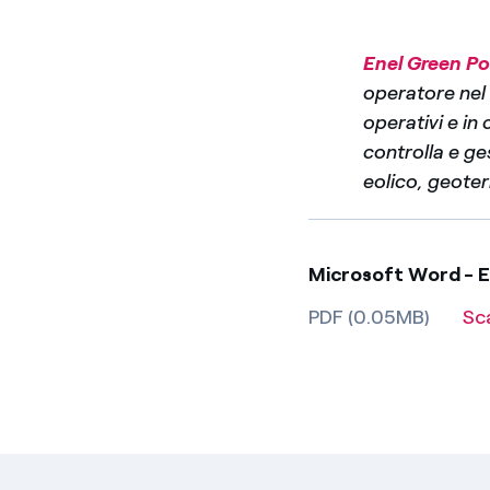
Enel Green P
operatore nel 
operativi e in
controlla e ges
eolico, geote
Microsoft Word - E
PDF (0.05MB)
Sc