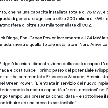
nto, che ha una capacità installata totale di 76 MW, è 
grado di generare ogni anno oltre 200 milioni di kWh, 
 atmosfera di oltre 130 mila tonnellate di CO2.
ck Ridge, Enel Green Power incrementa a 124 MW la 
Canada, mentre quella totale installata in Nord America
idge è la chiara dimostrazione della nostra capacità d
nada e costituisce il primo passo del potenziale svilupp
lberta – ha commentato Francesco Starace, Amministr
nel Green Power. “L’entrata in servizio del nuovo impi
teriormente la nostra capacità a ‘zero-emissioni’ nel
ngo tempo una presenza consolidata – e sottolinea il 
ntribuire ad una crescita sostenibile”.