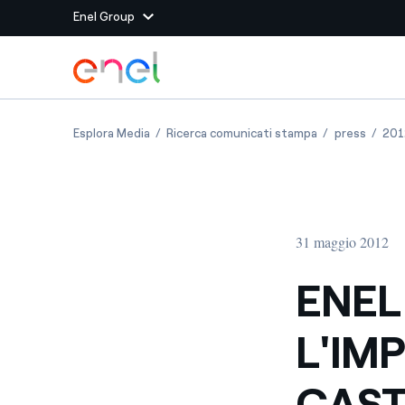
Enel Group
Vai al contenuto principale
Siti del Gruppo
ENEL GREEN POWER: AL VIA L'IMPIANTO EOLI
ENEL GREEN PO
ENEL G
Esplora Media
Ricerca comunicati stampa
press
201
Enel Green Power
Produciamo energia pulit
Enel Global Energy and
Mitighiamo i rischi della
delle commodity
Commodity
Management
31 maggio 2012
Enel Open Innovability®
Un ecosistema globale p
con l'Innovability®
ENEL
Enel Global Procurement
Massimizziamo la creazio
L'IM
rapporto con i nostri for
Enel Foundation
La piattaforma di cono
CAST
energia pulita