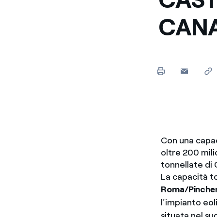
Enel Cuore
Sosteniamo le iniziative
CAN
profit
Ethical Channel
Il canale dove segnalare 
Archivio Storico
Raccontiamo la storia dell'
Con una capac
oltre 200 mili
tonnellate di
La capacità to
Roma/Pincher
l’impianto eo
situata nel su