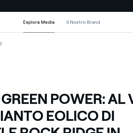
Esplora Media
Il Nostro Brand
Esplora Media
Siti Paese
CO DI CASTLE ROCK RIDGE IN CANADA
WER: AL VIA L'IMPIANTO EOLICO DI CASTLE ROCK RIDGE IN CANADA
REEN POWER: AL VIA L'IMPIANTO EOLICO DI CASTLE ROCK RIDGE IN CA
ENEL GREEN POWER: AL VIA L'IMPIANTO EOLICO DI CASTLE ROCK RIDG
2
a da fonti rinnovabili
Americas
 negoziazione internazionale
Argentina
Brasile
er dare energia al futuro
Cile
 GREEN POWER: AL 
Colombia
ne di valore grazie al
PIANTO EOLICO DI
nitori
Iberia
scenza per un mondo di
LE ROCK RIDGE IN
Italia