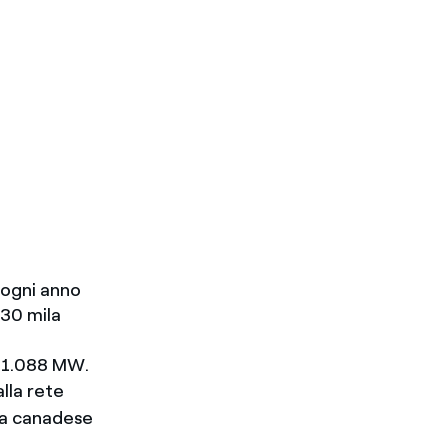
 ogni anno
130 mila
i 1.088 MW.
lla rete
ina canadese