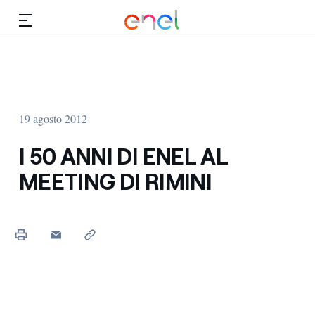
Vai al contenuto principale
Media
Investitori
19 agosto 2012
I 50 ANNI DI ENEL AL
MEETING DI RIMINI