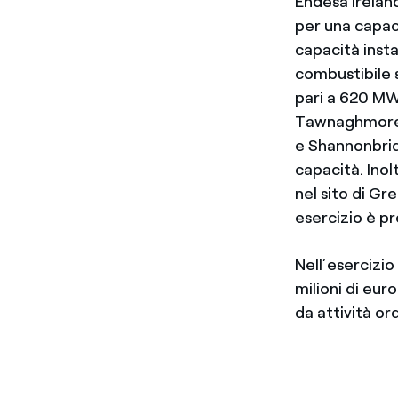
Endesa Ireland
per una capaci
capacità instal
combustibile 
pari a 620 MW
Tawnaghmore, 
e Shannonbrid
capacità. Inol
nel sito di Gr
esercizio è pr
Nell’esercizio
milioni di eur
da attività ord