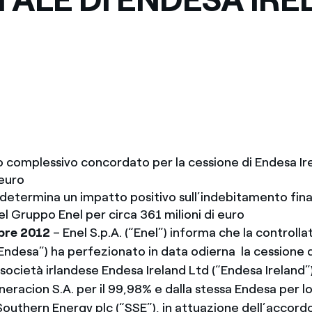
Messico
 delle organizzazioni non
Nord America
violazioni delle nostre policy
elettricità in Italia
vo complessivo concordato per la cessione di Endesa Ire
 euro
determina un impatto positivo sull’indebitamento fina
l Gruppo Enel per circa 361 milioni di euro
bre 2012
– Enel S.p.A. (“Enel”) informa che la controll
Endesa”) ha perfezionato in data odierna la cessione d
 società irlandese Endesa Ireland Ltd (“Endesa Ireland
eracion S.A. per il 99,98% e dalla stessa Endesa per l
Southern Energy plc (“SSE”), in attuazione dell’accord