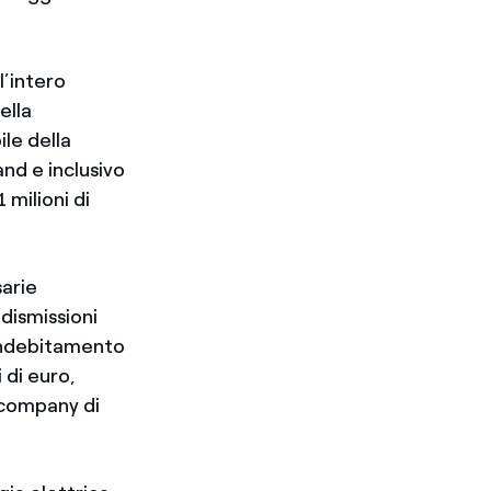
l’intero
ella
ile della
and e inclusivo
 milioni di
arie
dismissioni
’indebitamento
 di euro,
rcompany di