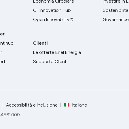
Economia Circolare
Investire in 
Gli Innovation Hub
Sostenibilità
Open Innovability®
Governance
er
ntinuo
Clienti
r
Le offerte Enel Energia
ort
Supporto Clienti
Seleziona la tua lingua
Italiano
Accessibilità e inclusione
Italiano
844561009