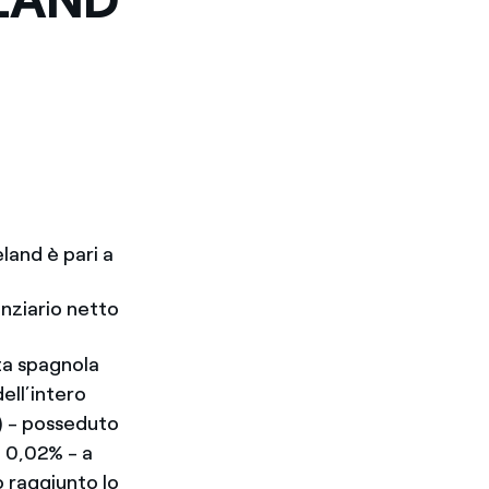
land è pari a
nziario netto
ata spagnola
ell’intero
”) - posseduto
o 0,02% - a
o raggiunto lo