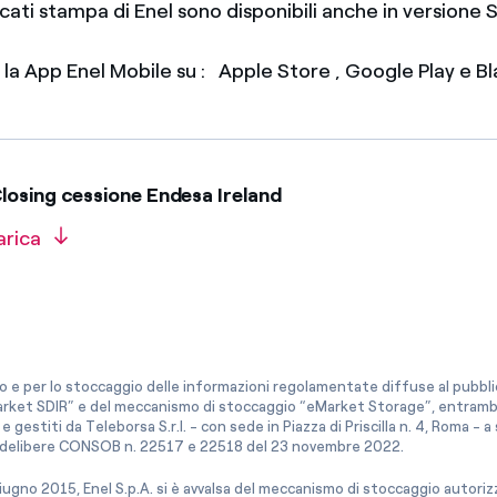
icati stampa di Enel sono disponibili anche in version
e la App Enel Mobile su : Apple Store , Google Play e 
osing cessione Endesa Ireland
arica
co e per lo stoccaggio delle informazioni regolamentate diffuse al pubblico
rket SDIR” e del meccanismo di stoccaggio “eMarket Storage”, entrambi c
e gestiti da Teleborsa S.r.l. - con sede in Piazza di Priscilla n. 4, Roma - 
le delibere CONSOB n. 22517 e 22518 del 23 novembre 2022.
iugno 2015, Enel S.p.A. si è avvalsa del meccanismo di stoccaggio autor