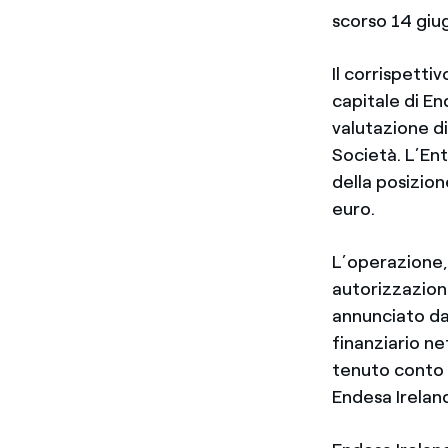
scorso 14 giu
Il corrispett
capitale di En
valutazione di
Società. L’Ent
della posizione
euro.
L’operazione,
autorizzazioni
annunciato da
finanziario ne
tenuto conto 
Endesa Ireland