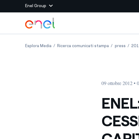
Enel Group
Vai al contenuto principale
Siti del Gruppo
ENEL: PERFEZIONATA LA CESSIONE DELL INTE
ENEL: PERFEZI
ENEL: 
Esplora Media
Ricerca comunicati stampa
press
201
Enel Green Power
Produciamo energia pulit
Enel Global Energy and
Mitighiamo i rischi della
delle commodity
Commodity
Management
09 ottobre 2012 • 
Enel Open Innovability®
Un ecosistema globale p
con l'Innovability®
ENEL
Enel Global Procurement
Massimizziamo la creazio
CESS
rapporto con i nostri for
Enel Foundation
La piattaforma di cono
CAPI
energia pulita