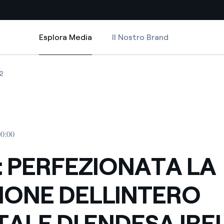
Esplora Media
Il Nostro Brand
Esplora Media
Siti Paese
RO CAPITALE DI ENDESA IRELAND
ONATA LA CESSIONE DELL INTERO CAPITALE DI ENDESA IRELAND
PERFEZIONATA LA CESSIONE DELL INTERO CAPITALE DI ENDESA IRELAND
ENEL: PERFEZIONATA LA CESSIONE DELL INTERO CAPITALE DI ENDESA 
2
a da fonti rinnovabili
Americas
 negoziazione internazionale
Argentina
Brasile
00:00
er dare energia al futuro
Cile
: PERFEZIONATA LA
Colombia
ne di valore grazie al
IONE DELLINTERO
nitori
Iberia
scenza per un mondo di
TALE DI ENDESA IR
Italia