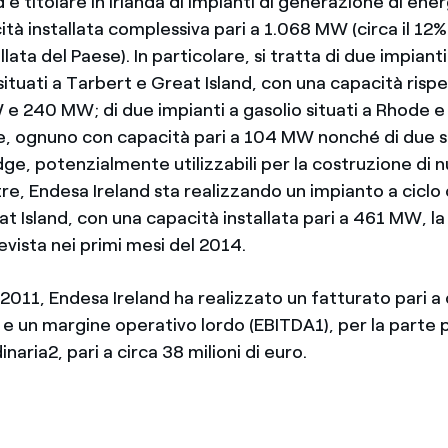
 è titolare in Irlanda di impianti di generazione di ener
tà installata complessiva pari a 1.068 MW (circa il 12%
lata del Paese). In particolare, si tratta di due impianti
situati a Tarbert e Great Island, con una capacità ris
 e 240 MW; di due impianti a gasolio situati a Rhode e
ognuno con capacità pari a 104 MW nonché di due si
ge, potenzialmente utilizzabili per la costruzione di 
tre, Endesa Ireland sta realizzando un impianto a cicl
eat Island, con una capacità installata pari a 461 MW, la
evista nei primi mesi del 2014.
 2011, Endesa Ireland ha realizzato un fatturato pari a
o e un margine operativo lordo (EBITDA1), per la parte
inaria2, pari a circa 38 milioni di euro.