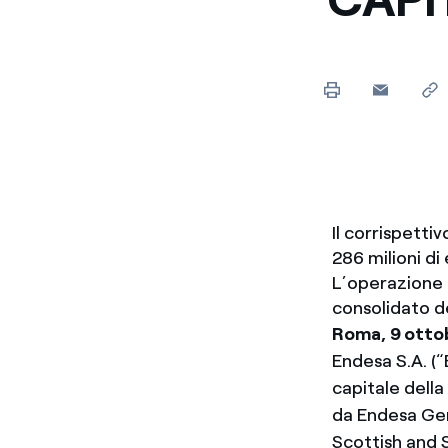
Enel Cuore
Sosteniamo le iniziative
profit
Ethical Channel
Il canale dove segnalare 
Archivio Storico
Raccontiamo la storia dell'
Il corrispetti
286 milioni di
L’operazione 
consolidato de
Roma, 9 otto
Endesa S.A. (“
capitale della
da Endesa Gen
Scottish and 