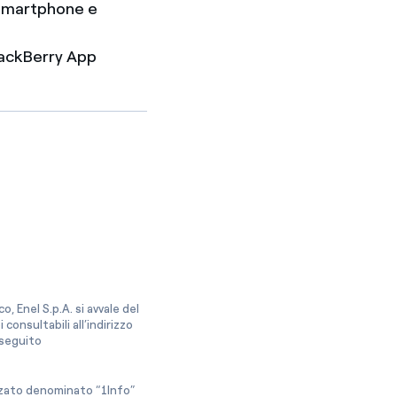
e Smartphone e
BlackBerry App
, Enel S.p.A. si avvale del
onsultabili all’indirizzo
a seguito
izzato denominato “1Info”