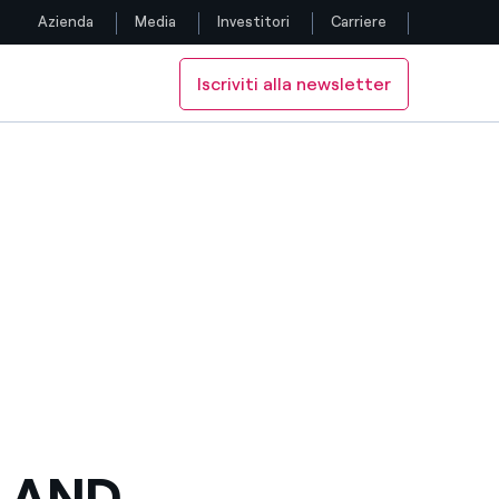
Azienda
Media
Investitori
Carriere
Iscriviti alla newsletter
Seguici
IRELAND
Facebook
Twitter
YouTube
LinkedIn
Instagram
TikTok
ELAND