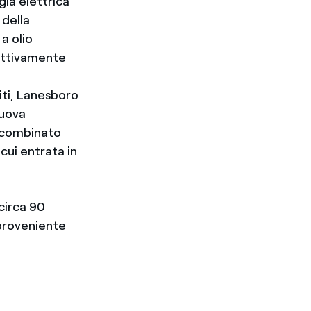
gia elettrica
 della
 a olio
pettivamente
ti, Lanesboro
nuova
o combinato
 cui entrata in
 circa 90
 proveniente