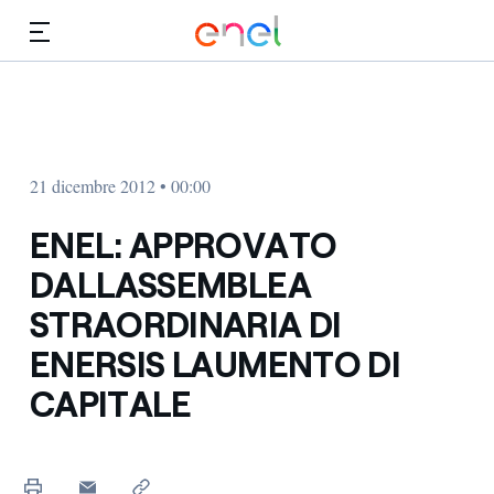
Vai al contenuto principale
Media
Investitori
21 dicembre 2012 • 00:00
ENEL: APPROVATO
DALLASSEMBLEA
STRAORDINARIA DI
ENERSIS LAUMENTO DI
CAPITALE