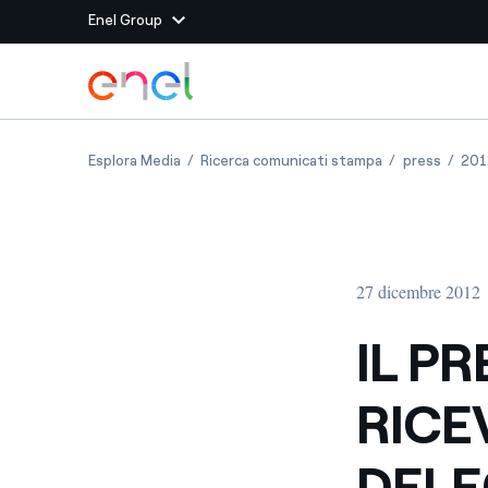
Enel Group
Vai al contenuto principale
Siti del Gruppo
IL PRESIDENTE NAPOLITANO RICEVE IL VERTIC
IL PRESIDENTE 
IL PRE
Esplora Media
Ricerca comunicati stampa
press
201
Enel Green Power
Produciamo energia pulit
Enel Global Energy and
Mitighiamo i rischi della
delle commodity
Commodity
Management
27 dicembre 2012
Enel Open Innovability®
Un ecosistema globale p
con l'Innovability®
IL P
Enel Global Procurement
Massimizziamo la creazio
RICE
rapporto con i nostri for
Enel Foundation
La piattaforma di cono
DELE
energia pulita