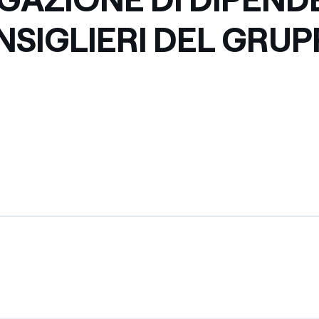
Messico
 delle organizzazioni non
NSIGLIERI DEL GRU
Nord America
violazioni delle nostre policy
elettricità in Italia