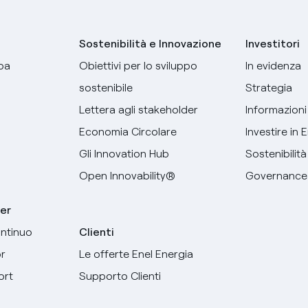
Sostenibilità e Innovazione
Investitori
pa
Obiettivi per lo sviluppo
In evidenza
sostenibile
Strategia
Lettera agli stakeholder
Informazioni 
Economia Circolare
Investire in 
Gli Innovation Hub
Sostenibilità
Open Innovability®
Governance
er
ntinuo
Clienti
r
Le offerte Enel Energia
ort
Supporto Clienti
Seleziona la tua lingua