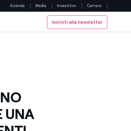
Azienda
Media
Investitori
Carriere
Iscriviti alla newsletter
Seguici
 E CONSIGLIERI DEL GRUPPO
PENDENTI E CONSIGLIERI DEL GRUPPO
E DI DIPENDENTI E CONSIGLIERI DEL GRUPPO
Facebook
Twitter
YouTube
LinkedIn
ANO
Instagram
E UNA
TikTok
ENTI