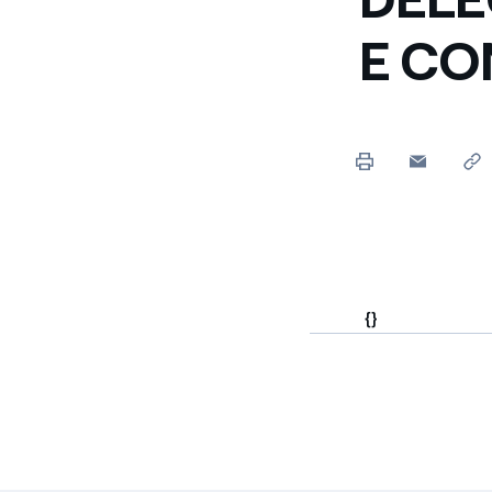
Enel Cuore
Sosteniamo le iniziative
E CO
profit
Ethical Channel
Il canale dove segnalare 
Archivio Storico
Raccontiamo la storia dell'
{}