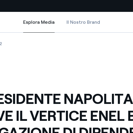
Esplora Media
Il Nostro Brand
Esplora Media
Siti Paese
E ENEL E UNA DELEGAZIONE DI DIPENDENTI E CONSIGLIERI DEL GRUPPO
NAPOLITANO RICEVE IL VERTICE ENEL E UNA DELEGAZIONE DI DIPENDENTI
SIDENTE NAPOLITANO RICEVE IL VERTICE ENEL E UNA DELEGAZIONE DI DI
IL PRESIDENTE NAPOLITANO RICEVE IL VERTICE ENEL E UNA DELEGAZION
2
a da fonti rinnovabili
Americas
 negoziazione internazionale
Argentina
Brasile
er dare energia al futuro
Cile
RESIDENTE NAPOLIT
Colombia
ne di valore grazie al
VE IL VERTICE ENEL 
nitori
Iberia
scenza per un mondo di
GAZIONE DI DIPEND
Italia