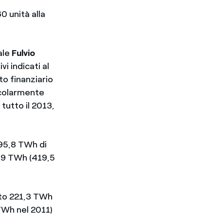
0 unità alla
ale
Fulvio
i indicati al
to finanziario
icolarmente
tutto il 2013,
295,8 TWh di
13,9 TWh (419,5
otto 221,3 TWh
 TWh nel 2011)