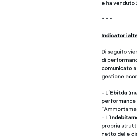
e ha venduto 
* * *
Indicatori al
Di seguito vien
di performance
comunicato al
gestione econ
- L’
Ebitda
(ma
performance o
“Ammortamenti
- L’
Indebitame
propria strutt
netto delle di