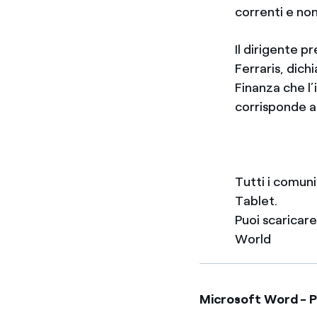
correnti e non 
Il dirigente p
Ferraris, dich
Finanza che l
corrisponde all
Tutti i comun
Tablet.
Puoi scaricar
World
Microsoft Word - P