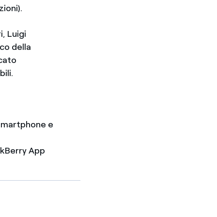
zioni).
, Luigi
ico della
cato
ili.
e Smartphone e
ackBerry App