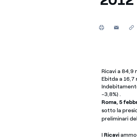
Enel Cuore
Sosteniamo le iniziative
profit
Ethical Channel
Il canale dove segnalare 
Archivio Storico
Raccontiamo la storia dell'
Ricavi a 84,9 m
Ebitda a 16,7 m
Indebitamento 
-3,8%) .
Roma, 5 febb
sotto la presi
preliminari de
I
Ricavi
ammonta