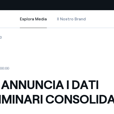
Esplora Media
Il Nostro Brand
Esplora Media
Siti Paese
DATI 2012
 I DATI PRELIMINARI CONSOLIDATI 2012
NNUNCIA I DATI PRELIMINARI CONSOLIDATI 2012
ENEL ANNUNCIA I DATI PRELIMINARI CONSOLIDATI 2012
3
a da fonti rinnovabili
Americas
 negoziazione internazionale
Argentina
Brasile
 00:00
er dare energia al futuro
Cile
 ANNUNCIA I DATI
Colombia
ne di valore grazie al
IMINARI CONSOLIDA
nitori
Iberia
scenza per un mondo di
Italia