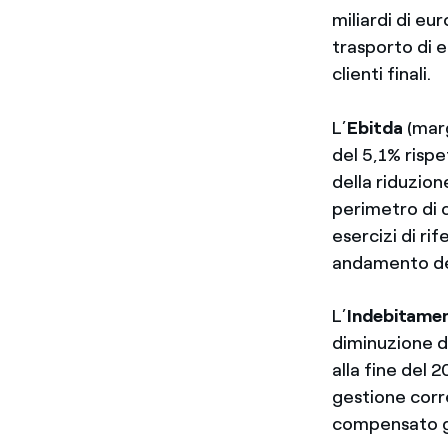
miliardi di eu
trasporto di e
clienti finali.
L’
Ebitda
(marg
del 5,1% rispe
della riduzion
perimetro di 
esercizi di ri
andamento del
L’
Indebitamen
diminuzione di 
alla fine del 
gestione corr
compensato gli