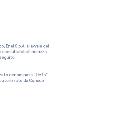
, Enel S.p.A. si avvale del
onsultabili all’indirizzo
a seguito
izzato denominato “1Info”
e autorizzato da Consob