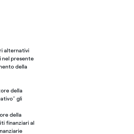
i alternativi
ti nel presente
mento della
ore della
tivo” gli
ore della
i finanziari al
inanziarie