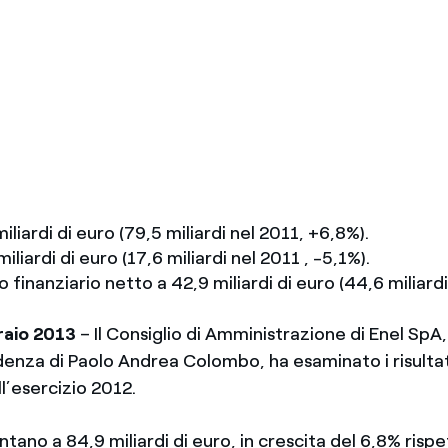
Messico
 delle organizzazioni non
Nord America
violazioni delle nostre policy
elettricità in Italia
iliardi di euro (79,5 miliardi nel 2011, +6,8%).
iliardi di euro (17,6 miliardi nel 2011 , -5,1%).
finanziario netto a 42,9 miliardi di euro (44,6 miliardi
raio 2013
– Il Consiglio di Amministrazione di Enel SpA, 
denza di Paolo Andrea Colombo, ha esaminato i risultat
ll’esercizio 2012.
no a 84,9 miliardi di euro, in crescita del 6,8% rispe