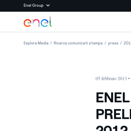
Enel Group
Vai al contenuto principale
Siti del Gruppo
ENEL ANNUNCIA I DATI PRELIMINARI CONSOLI
ENEL ANNUNCIA
ENEL A
Esplora Media
Ricerca comunicati stampa
press
201
Enel Green Power
Produciamo energia pulit
Enel Global Energy and
Mitighiamo i rischi della
delle commodity
Commodity
Management
05 febbraio 2013 •
Enel Open Innovability®
Un ecosistema globale p
con l'Innovability®
ENEL
Enel Global Procurement
Massimizziamo la creazio
PREL
rapporto con i nostri for
Enel Foundation
La piattaforma di cono
2012
energia pulita