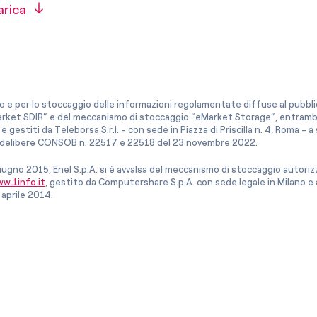
arica
co e per lo stoccaggio delle informazioni regolamentate diffuse al pubblico
rket SDIR” e del meccanismo di stoccaggio “eMarket Storage”, entrambi c
e gestiti da Teleborsa S.r.l. - con sede in Piazza di Priscilla n. 4, Roma - 
le delibere CONSOB n. 22517 e 22518 del 23 novembre 2022.
iugno 2015, Enel S.p.A. si è avvalsa del meccanismo di stoccaggio autor
w.1info.it
, gestito da Computershare S.p.A. con sede legale in Milano 
 aprile 2014.