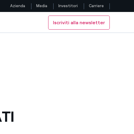
Azienda
Media
Investitori
Carriere
Iscriviti alla newsletter
Seguici
Facebook
Twitter
YouTube
LinkedIn
Instagram
TI
TikTok