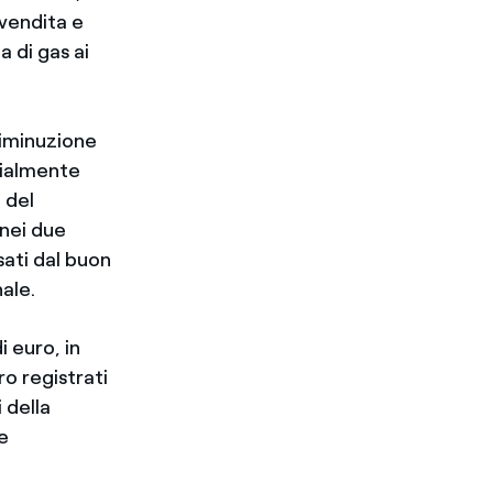
 vendita e
a di gas ai
diminuzione
zialmente
 del
nei due
sati dal buon
nale.
i euro, in
ro registrati
 della
e