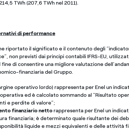
214,5 TWh (207,6 TWh nel 2011).
ternativi di performance
e riportato il significato e il contenuto degli “indicator
”, non previsti dai principi contabili IFRS-EU, utilizza
 fine di consentire una migliore valutazione dell’anda
omico-finanziaria del Gruppo.
rgine operativo lordo) rappresenta per Enel un indicat
perativa ed è calcolato sommando al “Risultato opera
 e perdite di valore”;
nto finanziario netto
rappresenta per Enel un indicat
ura finanziaria; è determinato quale risultante dei debit
sponibilità liquide e mezzi equivalenti e delle attività f