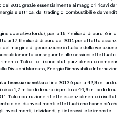
ro del 2011 grazie essenzialmente ai maggiori ricavi da
nergia elettrica, da trading di combustibili e da vendit
ine operativo lordo), pari a 16,7 miliardi di euro, è in 
tto ai 17,6 miliardi di euro del 2011 per effetto essen
e del margine di generazione in Italia e della variazione
consolidamento conseguente alle cessioni effettuate 
ferimento. Tali effetti sono stati parzialmente compen
le Divisioni Mercato, Energie Rinnovabili e Internazio
to finanziario netto
a fine 2012 è pari a 42,9 miliardi d
circa 1,7 miliardi di euro rispetto ai 44,6 miliardi di eu
2011. Tale contrazione riflette essenzialmente i risultati
ente e dei disinvestimenti effettuati che hanno più ch
 investimenti, i dividendi, gli interessi e le imposte.