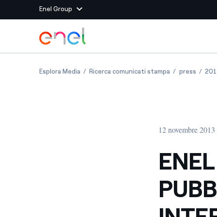
Enel Group
Vai al contenuto principale
Siti del Gruppo
ENEL GREEN POWER: PUBBLICATO IL RESOCO
ENEL GREEN PO
ENEL G
Esplora Media
Ricerca comunicati stampa
press
201
Enel Green Power
Produciamo energia pulit
Enel Global Energy and
Mitighiamo i rischi della
delle commodity
Commodity
Management
12 novembre 2013 
Enel Open Innovability®
Un ecosistema globale p
con l'Innovability®
ENEL
Enel Global Procurement
Massimizziamo la creazio
PUBB
rapporto con i nostri for
Enel Foundation
La piattaforma di cono
INTE
energia pulita