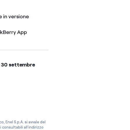
e in versione
ackBerry App
al 30 settembre
, Enel S.p.A. si avvale del
onsultabili all’indirizzo