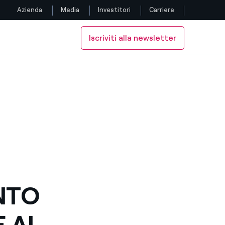
Azienda
Media
Investitori
Carriere
Iscriviti alla newsletter
Seguici
TEMBRE 2013
 30 SETTEMBRE 2013
IONE AL 30 SETTEMBRE 2013
Facebook
Twitter
YouTube
LinkedIn
Instagram
NTO
TikTok
E AL