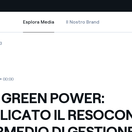
Esplora Media
Il Nostro Brand
Esplora Media
Siti Paese
NTO INTERMEDIO DI GESTIONE AL 30 SETTEMBRE 2013
WER: PUBBLICATO IL RESOCONTO INTERMEDIO DI GESTIONE AL 30 SET
REEN POWER: PUBBLICATO IL RESOCONTO INTERMEDIO DI GESTIONE AL
ENEL GREEN POWER: PUBBLICATO IL RESOCONTO INTERMEDIO DI GEST
3
a da fonti rinnovabili
Americas
 negoziazione internazionale
Argentina
Brasile
• 00:00
er dare energia al futuro
Cile
 GREEN POWER:
Colombia
ne di valore grazie al
LICATO IL RESOCO
nitori
Iberia
scenza per un mondo di
RMEDIO DI GESTION
Italia