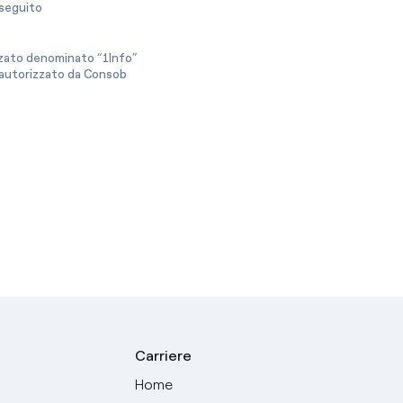
a seguito
izzato denominato “1Info”
e autorizzato da Consob
Carriere
Home