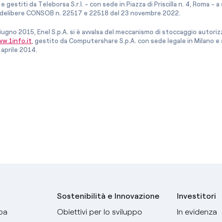
e gestiti da Teleborsa S.r.l. - con sede in Piazza di Priscilla n. 4, Roma - 
le delibere CONSOB n. 22517 e 22518 del 23 novembre 2022.
iugno 2015, Enel S.p.A. si è avvalsa del meccanismo di stoccaggio autor
w.1info.it
, gestito da Computershare S.p.A. con sede legale in Milano 
 aprile 2014.
Sostenibilità e Innovazione
Investitori
pa
Obiettivi per lo sviluppo
In evidenza