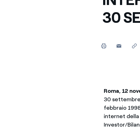
Enel Cuore
Sosteniamo le iniziative
30 S
profit
Ethical Channel
Il canale dove segnalare 
Archivio Storico
Raccontiamo la storia dell'
Roma, 12 no
30 settembre 
febbraio 1998,
internet della
Investor/Bilan