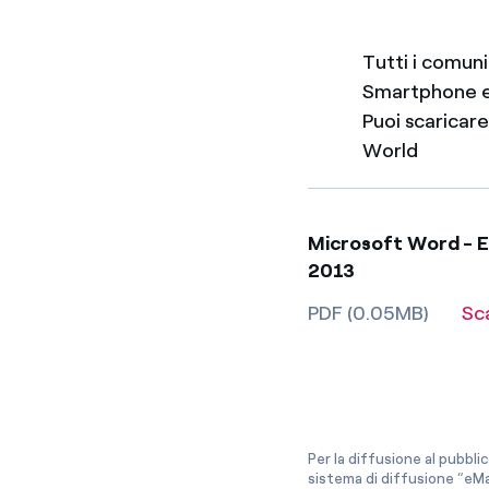
Tutti i comun
Smartphone e
Puoi scaricar
World
Microsoft Word - EG
2013
PDF (0.05MB)
Sc
Per la diffusione al pubbli
sistema di diffusione “eMa