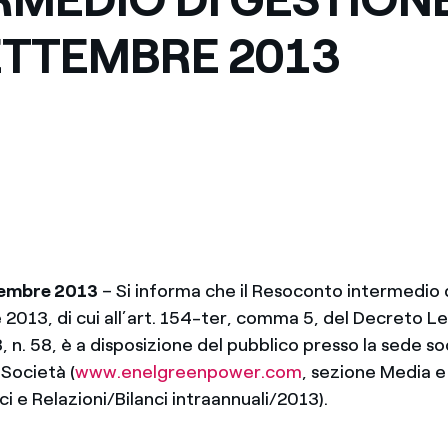
Messico
 delle organizzazioni non
ETTEMBRE 2013
Nord America
violazioni delle nostre policy
elettricità in Italia
vembre 2013
– Si informa che il Resoconto intermedio d
2013, di cui all’art. 154-ter, comma 5, del Decreto Le
 n. 58, è a disposizione del pubblico presso la sede soc
 Società (
www.enelgreenpower.com
, sezione Media e
ci e Relazioni/Bilanci intraannuali/2013).