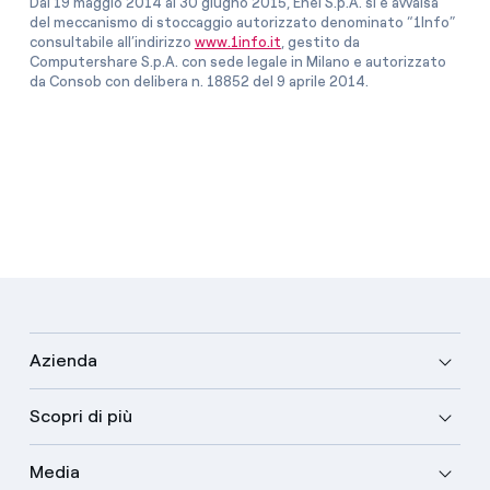
Dal 19 maggio 2014 al 30 giugno 2015, Enel S.p.A. si è avvalsa
del meccanismo di stoccaggio autorizzato denominato “1Info”
consultabile all’indirizzo
www.1info.it
, gestito da
Computershare S.p.A. con sede legale in Milano e autorizzato
da Consob con delibera n. 18852 del 9 aprile 2014.
Azienda
Scopri di più
Media