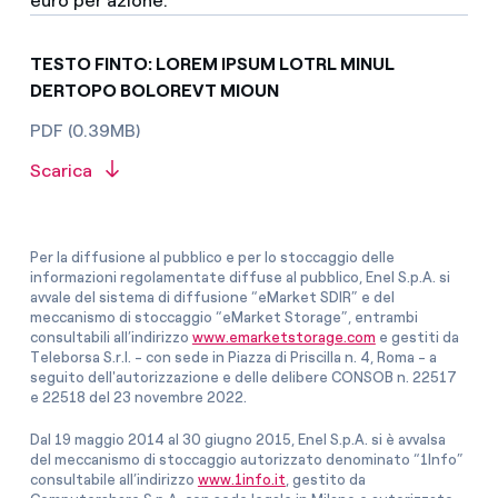
euro per azione.
TESTO FINTO: LOREM IPSUM LOTRL MINUL
DERTOPO BOLOREVT MIOUN
PDF (0.39MB)
Scarica
Per la diffusione al pubblico e per lo stoccaggio delle
informazioni regolamentate diffuse al pubblico, Enel S.p.A. si
avvale del sistema di diffusione “eMarket SDIR” e del
meccanismo di stoccaggio “eMarket Storage”, entrambi
consultabili all’indirizzo
www.emarketstorage.com
e gestiti da
Teleborsa S.r.l. - con sede in Piazza di Priscilla n. 4, Roma - a
seguito dell'autorizzazione e delle delibere CONSOB n. 22517
e 22518 del 23 novembre 2022.
Dal 19 maggio 2014 al 30 giugno 2015, Enel S.p.A. si è avvalsa
del meccanismo di stoccaggio autorizzato denominato “1Info”
consultabile all’indirizzo
www.1info.it
, gestito da