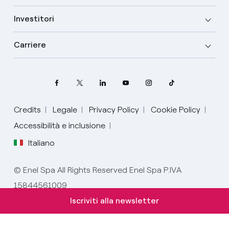
Investitori
Carriere
Credits
Legale
Privacy Policy
Cookie Policy
Accessibilità e inclusione
Italiano
Seleziona la tua lingua
© Enel Spa All Rights Reserved Enel Spa P.IVA
15844561009
Italiano
Iscriviti alla newsletter