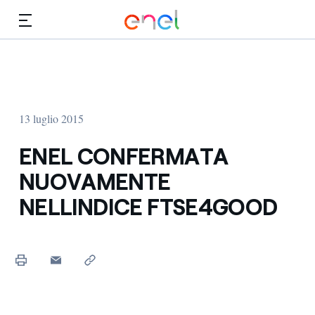
Vai al contenuto principale
Media
Investitori
13 luglio 2015
ENEL CONFERMATA
NUOVAMENTE
NELLINDICE FTSE4GOOD