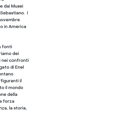
e dai Musei
 Sebastiano. I
7 novembre
no in America
 fonti
eriamo dei
li nei confronti
gato di Enel
sentano
iguranti il
tto il mondo
one della
la forza
za, la storia,