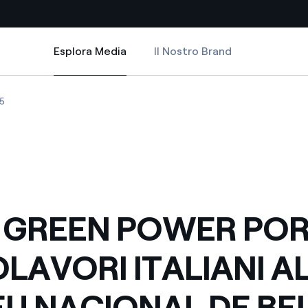
Esplora Media
Il Nostro Brand
Esplora Media
Siti Paese
LIANI AL MUSEU NACIONAL DE BELAS ARTES DI RIO DE JANEIRO
WER PORTA I CAPOLAVORI ITALIANI AL MUSEU NACIONAL DE BELAS ARTES
REEN POWER PORTA I CAPOLAVORI ITALIANI AL MUSEU NACIONAL DE BEL
ENEL GREEN POWER PORTA I CAPOLAVORI ITALIANI AL MUSEU NACIONAL
5
a da fonti rinnovabili
Americas
 negoziazione internazionale
Argentina
Brasile
er dare energia al futuro
Cile
 GREEN POWER POR
Colombia
ne di valore grazie al
LAVORI ITALIANI A
nitori
Iberia
scenza per un mondo di
U NACIONAL DE BE
Italia