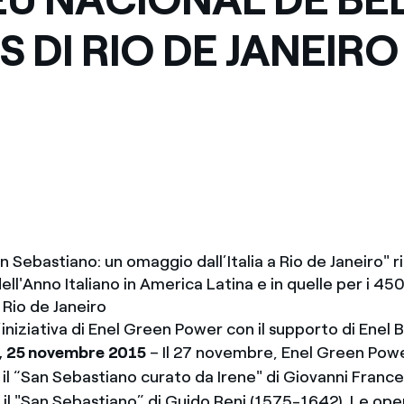
Messico
 delle organizzazioni non
S DI RIO DE JANEIRO
Nord America
violazioni delle nostre policy
elettricità in Italia
 Sebastiano: un omaggio dall’Italia a Rio de Janeiro" r
ell'Anno Italiano in America Latina e in quelle per i 450
 Rio de Janeiro
’iniziativa di Enel Green Power con il supporto di Enel Br
o, 25 novembre 2015
– Il 27 novembre, Enel Green Pow
 il “San Sebastiano curato da Irene" di Giovanni France
 il "San Sebastiano” di Guido Reni (1575-1642). Le ope