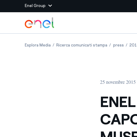
Enel Group
Vai al contenuto principale
Siti del Gruppo
ENEL GREEN POWER PORTA I CAPOLAVORI ITA
ENEL GREEN PO
ENEL G
Esplora Media
Ricerca comunicati stampa
press
201
Enel Green Power
Produciamo energia pulit
Enel Global Energy and
Mitighiamo i rischi della
delle commodity
Commodity
Management
25 novembre 2015
Enel Open Innovability®
Un ecosistema globale p
con l'Innovability®
ENEL
Enel Global Procurement
Massimizziamo la creazio
CAPO
rapporto con i nostri for
Enel Foundation
La piattaforma di cono
MUSE
energia pulita