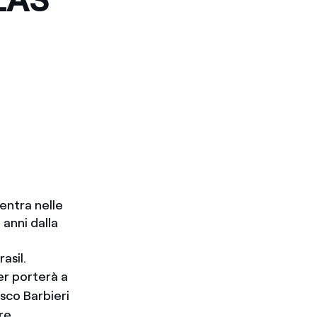
ientra nelle
 anni dalla
asil.
er porterà a
sco Barbieri
re