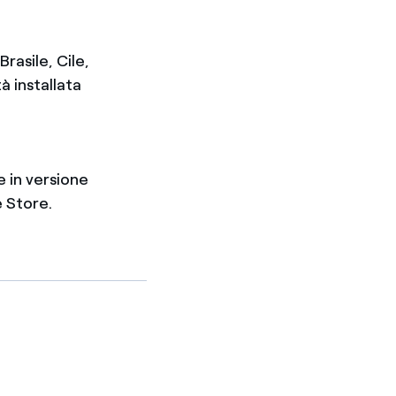
rasile, Cile,
 installata
e in versione
 Store.