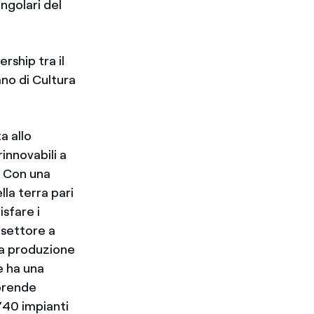
ngolari del
rship tra il
ano di Cultura
a allo
innovabili a
. Con una
la terra pari
isfare i
 settore a
una produzione
e ha una
mprende
 740 impianti