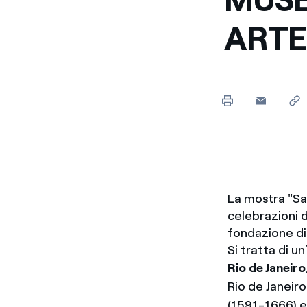
Enel Cuore
Sosteniamo le iniziative
ARTE
profit
Ethical Channel
Il canale dove segnalare 
Archivio Storico
Raccontiamo la storia dell'
La mostra "San
celebrazioni d
fondazione di
Si tratta di un
Rio de Janeir
Rio de Janeiro
(1591-1666) e