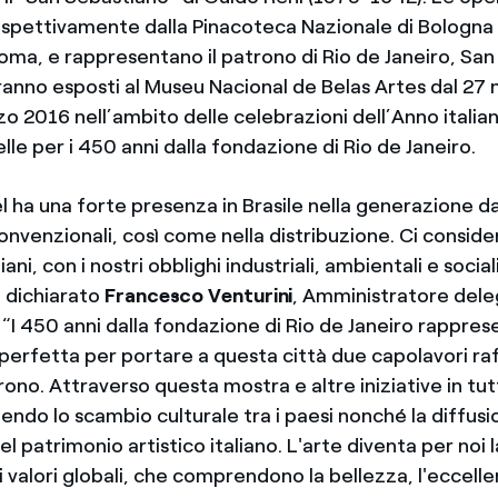
spettivamente dalla Pinacoteca Nazionale di Bologna 
Roma, e rappresentano il patrono di Rio de Janeiro, San
ranno esposti al Museu Nacional de Belas Artes dal 2
zo 2016 nell’ambito delle celebrazioni dell’Anno italia
elle per i 450 anni dalla fondazione di Rio de Janeiro.
l ha una forte presenza in Brasile nella generazione da
convenzionali, così come nella distribuzione. Ci consid
liani, con i nostri obblighi industriali, ambientali e socia
a dichiarato
Francesco Venturini
, Amministratore dele
“I 450 anni dalla fondazione di Rio de Janeiro rappre
erfetta per portare a questa città due capolavori raff
ono. Attraverso questa mostra e altre iniziative in tu
ndo lo scambio culturale tra i paesi nonché la diffusi
 patrimonio artistico italiano. L'arte diventa per noi 
i valori globali, che comprendono la bellezza, l'eccellen