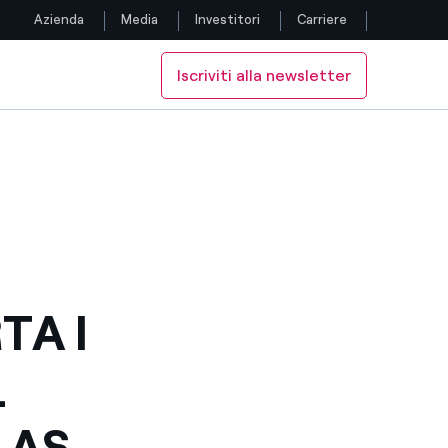
Azienda
Media
Investitori
Carriere
Iscriviti alla newsletter
Seguici
 DI RIO DE JANEIRO
AS ARTES DI RIO DE JANEIRO
 DE BELAS ARTES DI RIO DE JANEIRO
Facebook
Twitter
YouTube
LinkedIn
TA I
Instagram
L
TikTok
LAS