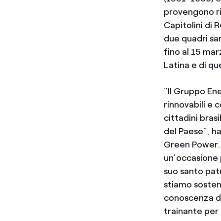
provengono ri
Capitolini di 
due quadri sa
fino al 15 mar
Latina e di qu
“Il Gruppo Ene
rinnovabili e 
cittadini brasi
del Paese”, h
Green Power. 
un’occasione p
suo santo patr
stiamo sostene
conoscenza del
trainante per 