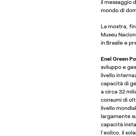
il messaggio 
mondo di dom
La mostra, fin
Museu Nacional
in Brasile e pr
Enel Green P
sviluppo e ges
livello intern
capacità di ge
a circa 32 mil
consumi di olt
livello mondia
largamente su
capacità inst
l’eolico, il so