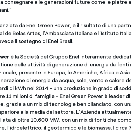
da consegnare alle generazioni future come le pietre a
ani.”
anziata da Enel Green Power, è il risultato di una partne
 de Belas Artes, l'Ambasciata Italiana e l’Istituto Itali
evede il sostegno di Enel Brasil.
ower
è la Società del Gruppo Enel interamente dedicat
tione delle attività di generazione di energia da fonti r
azionale, presente in Europa, le Americhe, Africa e Asia
nerazione di energia da acqua, sole, vento e calore del
iardi di kWh nel 2014 – una produzione in grado di sodd
re 11 milioni di famiglie - Enel Green Power è leader di
le, grazie a un mix di tecnologie ben bilanciato, con 
periore alla media del settore. L’Azienda attualment
allata di oltre 10.600 MW, con un mix di fonti che co
lare, l’idroelettrico, il geotermico e le biomasse. I circa