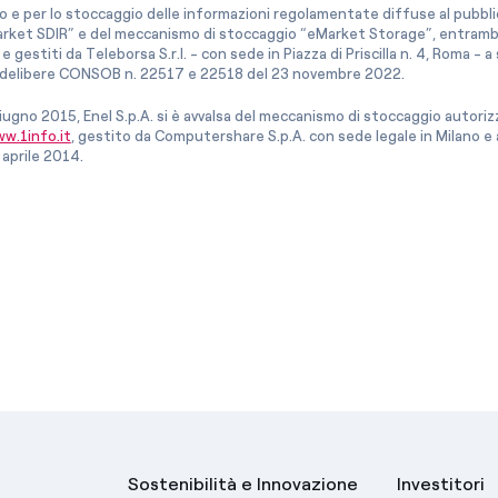
co e per lo stoccaggio delle informazioni regolamentate diffuse al pubblico
rket SDIR” e del meccanismo di stoccaggio “eMarket Storage”, entrambi c
e gestiti da Teleborsa S.r.l. - con sede in Piazza di Priscilla n. 4, Roma - 
le delibere CONSOB n. 22517 e 22518 del 23 novembre 2022.
iugno 2015, Enel S.p.A. si è avvalsa del meccanismo di stoccaggio autor
w.1info.it
, gestito da Computershare S.p.A. con sede legale in Milano 
 aprile 2014.
Sostenibilità e Innovazione
Investitori