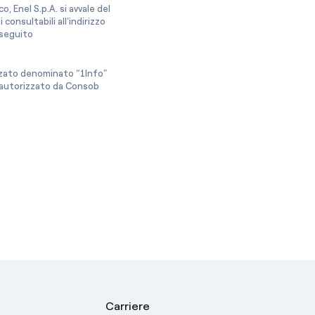
, Enel S.p.A. si avvale del
onsultabili all’indirizzo
a seguito
izzato denominato “1Info”
e autorizzato da Consob
Carriere