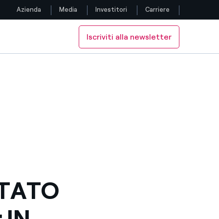
Azienda
Media
Investitori
Carriere
Iscriviti alla newsletter
Seguici
OVABILI
SCITA AMERICA LATINA E RINNOVABILI
 IN CRESCITA AMERICA LATINA E RINNOVABILI
IO +42%; IN CRESCITA AMERICA LATINA E RINNOVABILI
Facebook
Twitter
YouTube
LinkedIn
Instagram
LTATO
TikTok
 IN