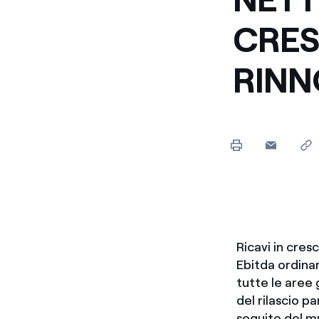
Enel Cuore
Sosteniamo le iniziative
CRES
profit
RINN
Ethical Channel
Il canale dove segnalare 
Archivio Storico
Raccontiamo la storia dell'
Ricavi in cres
Ebitda ordinar
tutte le aree 
del rilascio p
seguito del m