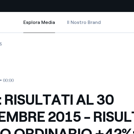
Esplora Media
Il Nostro Brand
Esplora Media
Siti Paese
ISULTATO NETTO ORDINARIO +42%; IN CRESCITA AMERICA LATINA E RINN
TI AL 30 SETTEMBRE 2015 - RISULTATO NETTO ORDINARIO +42%; IN CRE
RISULTATI AL 30 SETTEMBRE 2015 - RISULTATO NETTO ORDINARIO +42%;
ENEL: RISULTATI AL 30 SETTEMBRE 2015 - RISULTATO NETTO ORDINAR
5
a da fonti rinnovabili
Americas
 negoziazione internazionale
Argentina
Brasile
• 00:00
er dare energia al futuro
Cile
 RISULTATI AL 30
Colombia
ne di valore grazie al
EMBRE 2015 - RISU
nitori
Iberia
scenza per un mondo di
O ORDINARIO +42%;
Italia