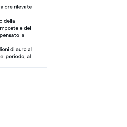
valore rilevate
o della
 imposte e del
mpensato la
oni di euro al
l periodo, al