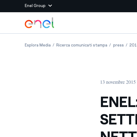
Enel Group
Vai al contenuto principale
Siti del Gruppo
ENEL: RISULTATI AL 30 SETTEMBRE 2015 - R
ENEL: RISULTA
ENEL: 
Esplora Media
Ricerca comunicati stampa
press
201
Enel Green Power
Produciamo energia pulit
Enel Global Energy and
Mitighiamo i rischi della
delle commodity
Commodity
Management
13 novembre 2015 
Enel Open Innovability®
Un ecosistema globale p
con l'Innovability®
ENEL:
Enel Global Procurement
Massimizziamo la creazio
SETT
rapporto con i nostri for
Enel Foundation
La piattaforma di cono
NETT
energia pulita