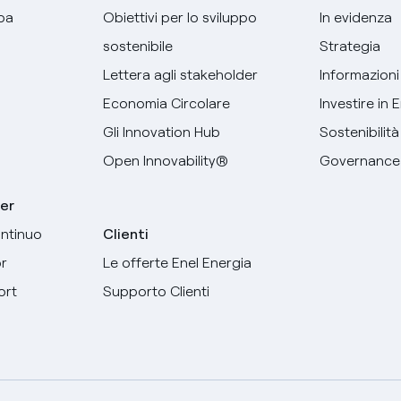
pa
Obiettivi per lo sviluppo
In evidenza
sostenibile
Strategia
Lettera agli stakeholder
Informazioni 
Economia Circolare
Investire in 
Gli Innovation Hub
Sostenibilità
Open Innovability®
Governance
er
ntinuo
Clienti
r
Le offerte Enel Energia
ort
Supporto Clienti
Seleziona la tua lingua
Italiano