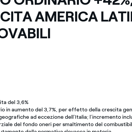
Messico
 delle organizzazioni non
CITA AMERICA LATI
Nord America
OVABILI
violazioni delle nostre policy
elettricità in Italia
cita del 3,6%
io in aumento del 3,7%, per effetto della crescita gen
geografiche ad eccezione dell’Italia; l’incremento incl
arziale del fondo oneri per smaltimento del combustibi
utamento della normativa slovacca in materia