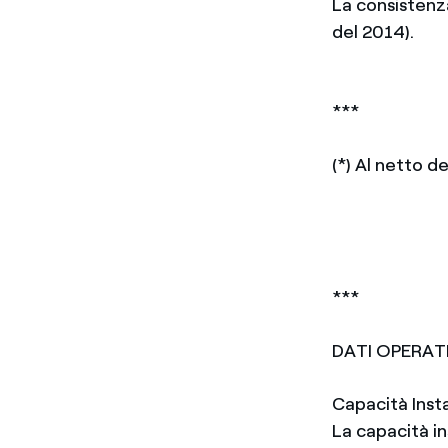
La consistenza
del 2014).
***
(*) Al netto d
***
DATI OPERATI
Capacità Inst
La capacità in