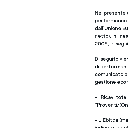
Nel presente c
performance” n
dall’Unione Eu
netto). In li
2005, di seguit
Di seguito vien
di performance
comunicato al
gestione econ
- I Ricavi tot
“Proventi/(On
- L’Ebitda (m
indicatore de