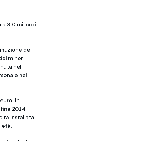
a 3,0 miliardi
minuzione del
dei minori
enuta nel
rsonale nel
euro, in
 fine 2014.
ità installata
ietà.