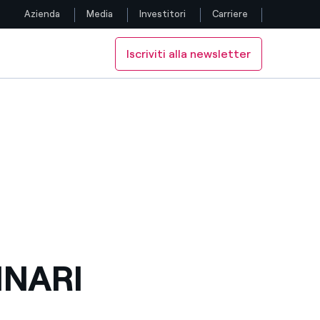
Azienda
Media
Investitori
Carriere
Iscriviti alla newsletter
Seguici
Facebook
Twitter
YouTube
LinkedIn
Instagram
INARI
TikTok