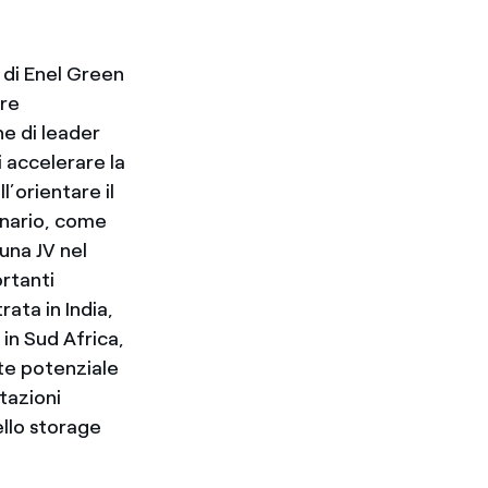
 di Enel Green
ore
e di leader
i accelerare la
l’orientare il
enario, come
una JV nel
ortanti
rata in India,
 in Sud Africa,
rte potenziale
tazioni
ello storage