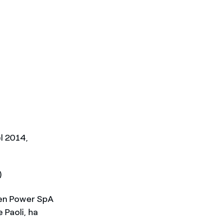
el 2014,
)
reen Power SpA
 Paoli, ha