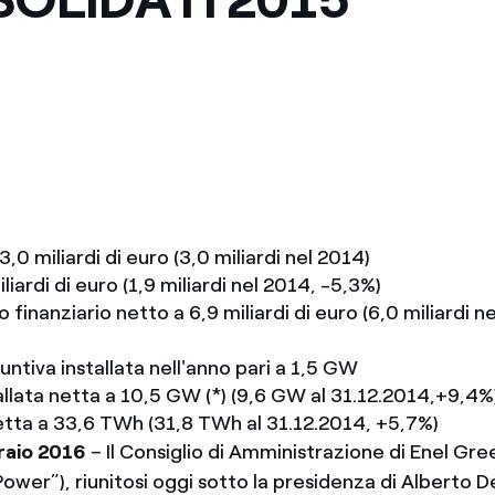
Messico
 delle organizzazioni non
Nord America
violazioni delle nostre policy
elettricità in Italia
 3,0 miliardi di euro (3,0 miliardi nel 2014)
liardi di euro (1,9 miliardi nel 2014, -5,3%)
finanziario netto a 6,9 miliardi di euro (6,0 miliardi n
ntiva installata nell'anno pari a 1,5 GW
allata netta a 10,5 GW (*) (9,6 GW al 31.12.2014,+9,4%
tta a 33,6 TWh (31,8 TWh al 31.12.2014, +5,7%)
raio 2016
– Il Consiglio di Amministrazione di Enel G
ower”), riunitosi oggi sotto la presidenza di Alberto De