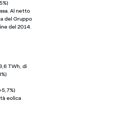
25%)
sa. Al netto
tta del Gruppo
fine del 2014.
3,6 TWh, di
8%)
(+5,7%)
tà eolica