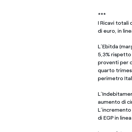
***
I Ricavi total
di euro, in li
L’Ebitda (marg
5,3% rispetto 
proventi per c
quarto trimest
perimetro Ital
L’Indebitament
aumento di cir
L’incremento è
di EGP in line