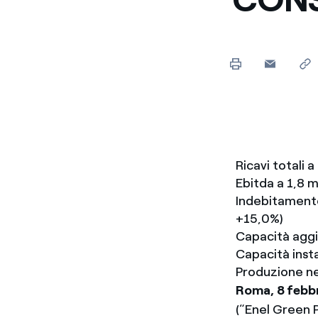
Enel Cuore
Sosteniamo le iniziative
profit
Ethical Channel
Il canale dove segnalare 
Archivio Storico
Raccontiamo la storia dell'
Ricavi totali a
Ebitda a 1,8 mi
Indebitamento 
+15,0%)
Capacità aggiu
Capacità inst
Produzione ne
Roma, 8 febb
(“Enel Green P