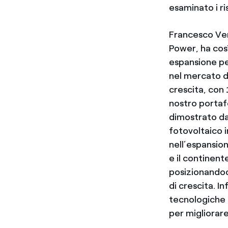
esaminato i ri
Francesco Ven
Power, ha così
espansione pe
nel mercato de
crescita, con 
nostro portaf
dimostrato dal
fotovoltaico i
nell’espansion
e il continent
posizionandoc
di crescita. I
tecnologiche t
per migliorare