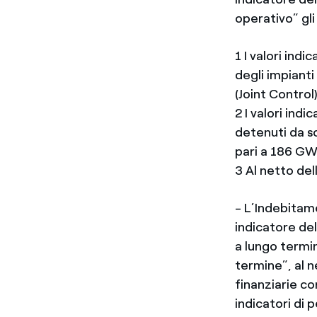
operativo” gl
1 I valori ind
degli impianti
(Joint Control
2 I valori ind
detenuti da so
pari a 186 GW
3 Al netto del
- L’Indebitam
indicatore del
a lungo termin
termine”, al n
finanziarie co
indicatori di