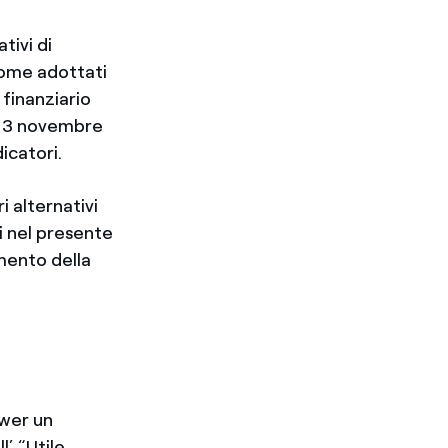
tivi di
 come adottati
 finanziario
l 3 novembre
dicatori.
i alternativi
ti nel presente
mento della
i
ower un
’ “Utile