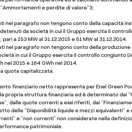
i “Ammortamenti e perdite di valore”3;
icati nel paragrafo non tengono conto della capacità ins
 detenuti da società in cui il Gruppo esercita il contro
), pari a 153 MW al 31.12.2015 e 51 MW al 31.12.2014.
icati nel paragrafo non tengono conto della produzione 
cietà in cui il Gruppo esercita il controllo congiunto (J
h nel 2015 e 164 GWh nel 2014.
la quota capitalizzata.
ento finanziario netto rappresenta per Enel Green Po
la propria struttura finanziaria ed è determinato dai 
e”, dalle quote correnti a essi riferiti, dai “Finanziame
etto delle “Disponibilità liquide e mezzi equivalenti” e 
rrenti” e “non correnti” non considerate nella definizio
 performance patrimoniale.