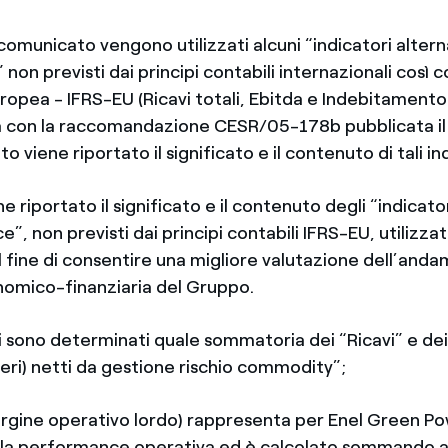
omunicato vengono utilizzati alcuni “indicatori alterna
on previsti dai principi contabili internazionali così
ropea - IFRS-EU (Ricavi totali, Ebitda e Indebitamento
nea con la raccomandazione CESR/05-178b pubblicata i
o viene riportato il significato e il contenuto di tali in
e riportato il significato e il contenuto degli “indicator
”, non previsti dai principi contabili IFRS-EU, utilizza
 fine di consentire una migliore valutazione dell’anda
omico-finanziaria del Gruppo.
ali sono determinati quale sommatoria dei “Ricavi” e de
eri) netti da gestione rischio commodity”;
argine operativo lordo) rappresenta per Enel Green P
lla performance operativa ed è calcolato sommando all