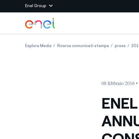
Enel Group
Vai al contenuto principale
Siti del Gruppo
ENEL GREEN POWER ANNUNCIA I DATI PRELIM
ENEL GREEN PO
ENEL G
Esplora Media
Ricerca comunicati stampa
press
201
Enel Green Power
Produciamo energia pulit
Enel Global Energy and
Mitighiamo i rischi della
delle commodity
Commodity
Management
08 febbraio 2016 •
Enel Open Innovability®
Un ecosistema globale p
con l'Innovability®
ENEL
Enel Global Procurement
Massimizziamo la creazio
ANNU
rapporto con i nostri for
Enel Foundation
La piattaforma di cono
CONS
energia pulita