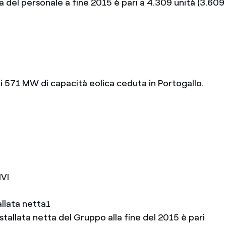
 del personale a fine 2015 è pari a 4.309 unità (3.609 u
ei 571 MW di capacità eolica ceduta in Portogallo.
VI
allata netta1
stallata netta del Gruppo alla fine del 2015 è pari