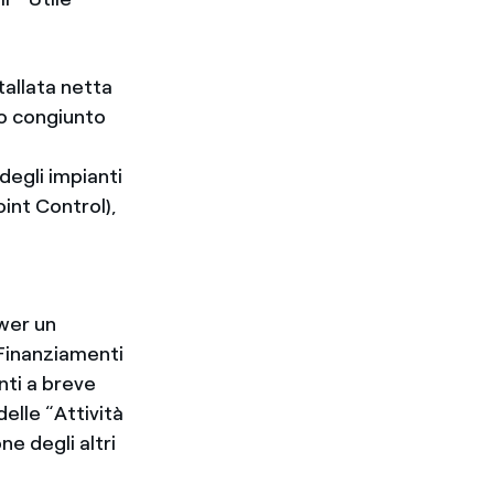
tallata netta
llo congiunto
degli impianti
oint Control),
wer un
“Finanziamenti
nti a breve
delle “Attività
ne degli altri