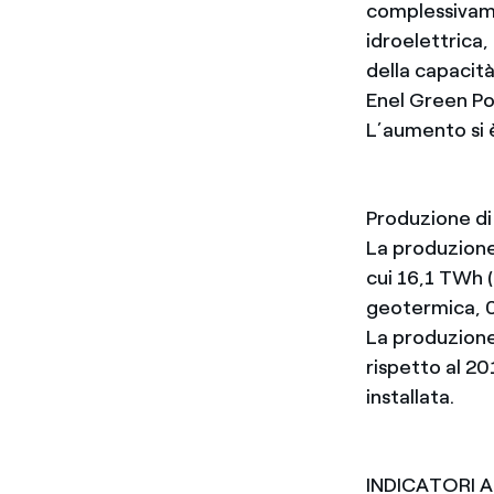
complessivame
idroelettrica
della capacità
Enel Green Pow
L’aumento si 
Produzione di
La produzione
cui 16,1 TWh 
geotermica, 0
La produzione
rispetto al 2
installata.
INDICATORI 