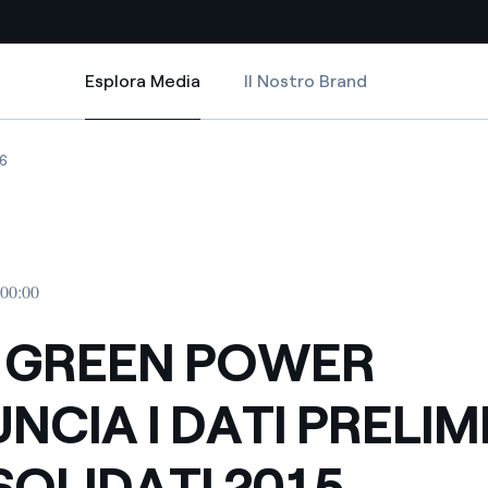
Esplora Media
Il Nostro Brand
Esplora Media
Siti Paese
INARI CONSOLIDATI 2015
WER ANNUNCIA I DATI PRELIMINARI CONSOLIDATI 2015
REEN POWER ANNUNCIA I DATI PRELIMINARI CONSOLIDATI 2015
ENEL GREEN POWER ANNUNCIA I DATI PRELIMINARI CONSOLIDATI 2015
6
a da fonti rinnovabili
Americas
 negoziazione internazionale
Argentina
Brasile
 00:00
er dare energia al futuro
Cile
 GREEN POWER
Colombia
ne di valore grazie al
NCIA I DATI PRELIM
nitori
Iberia
scenza per un mondo di
OLIDATI 2015
Italia