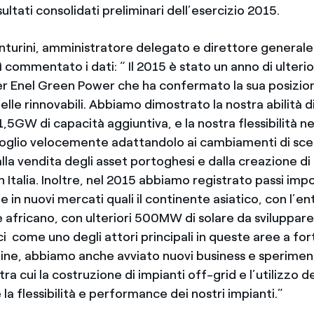
sultati consolidati preliminari dell’esercizio 2015.
turini, amministratore delegato e direttore generale
 commentato i dati: “ Il 2015 è stato un anno di ulteri
r Enel Green Power che ha confermato la sua posizion
lle rinnovabili. Abbiamo dimostrato la nostra abilità d
1,5GW di capacità aggiuntiva, e la nostra flessibilità nel
oglio velocemente adattandolo ai cambiamenti di sc
la vendita degli asset portoghesi e dalla creazione di 
n Italia. Inoltre, nel 2015 abbiamo registrato passi imp
e in nuovi mercati quali il continente asiatico, con l’ent
e africano, con ulteriori 500MW di solare da sviluppare
i come uno degli attori principali in queste aree a fo
nfine, abbiamo anche avviato nuovi business e sperimen
ra cui la costruzione di impianti off-grid e l’utilizzo d
 la flessibilità e performance dei nostri impianti.”