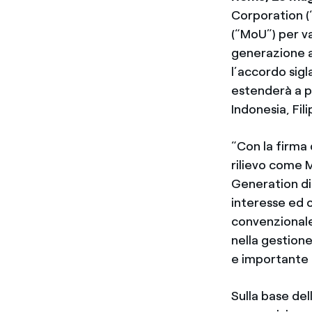
Corporation 
(“MoU”) per va
generazione a
l’accordo sigl
estenderà a pr
Indonesia, Fil
“Con la firma 
rilievo come 
Generation di 
interesse ed 
convenzionale
nella gestion
e importante 
Sulla base de