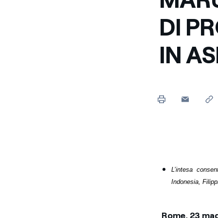
Enel Cuore
Sosteniamo le iniziative
DI P
profit
IN A
Ethical Channel
Il canale dove segnalare 
Archivio Storico
Raccontiamo la storia dell'
L’intesa consen
Indonesia, Filip
Rome, 23 ma