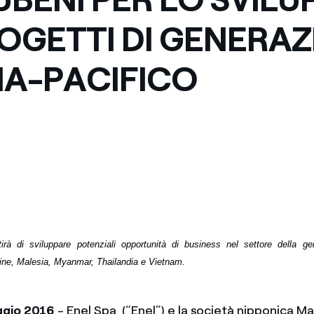
Messico
 delle organizzazioni non
ROGETTI DI GENERA
Nord America
SIA-PACIFICO
violazioni delle nostre policy
elettricità in Italia
tirà di sviluppare potenziali opportunità di business nel settore della g
pine, Malesia, Myanmar, Thailandia e Vietnam.
ggio 2016
- Enel Spa (“Enel”) e la società nipponica M