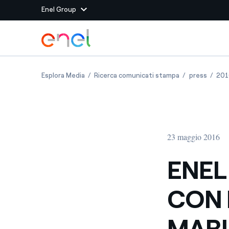
Enel Group
Vai al contenuto principale
Siti del Gruppo
ENEL FIRMA MEMORANDUM CON LA GIAPPONES
ENEL FIRMA ME
ENEL F
Esplora Media
Ricerca comunicati stampa
press
201
Enel Green Power
Produciamo energia pulit
Enel Global Energy and
Mitighiamo i rischi della
delle commodity
Commodity
Management
23 maggio 2016
Enel Open Innovability®
Un ecosistema globale p
con l'Innovability®
ENEL
Enel Global Procurement
Massimizziamo la creazio
CON 
rapporto con i nostri for
Enel Foundation
La piattaforma di cono
MARU
energia pulita