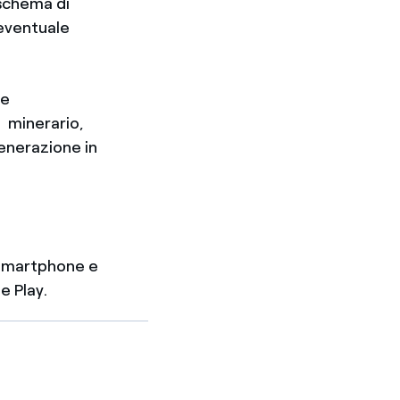
 schema di
 eventuale
 e
, minerario,
generazione in
e Smartphone e
e Play.