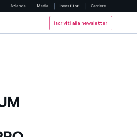
Azienda
Media
Investitori
Carriere
Iscriviti alla newsletter
Seguici
PACIFICO
I DI GENERAZIONE IN ASIA-PACIFICO
 PROGETTI DI GENERAZIONE IN ASIA-PACIFICO
UPPO DI PROGETTI DI GENERAZIONE IN ASIA-PACIFICO
Facebook
Twitter
YouTube
LinkedIn
DUM
Instagram
TikTok
PPO