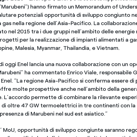
(“Marubeni”) hanno firmato un Memorandum of Under
lutare potenziali opportunità di sviluppo congiunto ne
 gas nella regione dell’Asia-Pacifico. La collaborazio
ato nel 2015 tra i due gruppi nell’ambito delle energie r
ogetti per la realizzazione di impianti alimentati a ga
ippine, Malesia, Myanmar, Thailandia, e Vietnam.
di oggi Enel lancia una nuova collaborazione con un op
Marubeni” ha commentato Enrico Viale, responsabile 
Enel. “La regione Asia-Pacifico si conferma essere di 
offre molte prospettive anche nell’ambito della gene
. L’accordo permette di combinare la rilevante esperi
e di oltre 47 GW termoelettrici in tre continenti con 
presenza di Marubeni nel sud est asiatico.”
ll’ MoU, opportunità di sviluppo congiunte saranno reg