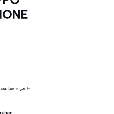
ZIONE
enerazione a gas in
arubeni