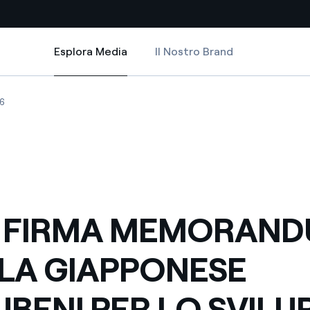
Esplora Media
Il Nostro Brand
Esplora Media
Siti Paese
E MARUBENI PER LO SVILUPPO DI PROGETTI DI GENERAZIONE IN ASIA-
MORANDUM CON LA GIAPPONESE MARUBENI PER LO SVILUPPO DI PROGETT
IRMA MEMORANDUM CON LA GIAPPONESE MARUBENI PER LO SVILUPPO DI
ENEL FIRMA MEMORANDUM CON LA GIAPPONESE MARUBENI PER LO SVIL
6
a da fonti rinnovabili
Americas
 negoziazione internazionale
Argentina
Brasile
er dare energia al futuro
Cile
 FIRMA MEMORAN
Colombia
ne di valore grazie al
LA GIAPPONESE
nitori
Iberia
scenza per un mondo di
BENI PER LO SVILU
Italia