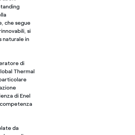
standing
lla
ne, che segue
innovabili, si
s naturale in
eratore di
Global Thermal
particolare
razione
enza di Enel
la competenza
olate da