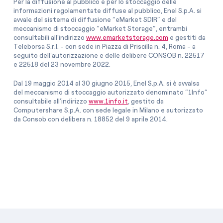
Per la diffusione al pubblico e per lo stoccaggio delle
informazioni regolamentate diffuse al pubblico, Enel S.p.A. si
avvale del sistema di diffusione “eMarket SDIR” e del
meccanismo di stoccaggio “eMarket Storage”, entrambi
consultabili all’indirizzo
www.emarketstorage.com
e gestiti da
Teleborsa S.r.l. - con sede in Piazza di Priscilla n. 4, Roma - a
seguito dell'autorizzazione e delle delibere CONSOB n. 22517
e 22518 del 23 novembre 2022.
Dal 19 maggio 2014 al 30 giugno 2015, Enel S.p.A. si è avvalsa
del meccanismo di stoccaggio autorizzato denominato “1Info”
consultabile all’indirizzo
www.1info.it
, gestito da
Computershare S.p.A. con sede legale in Milano e autorizzato
da Consob con delibera n. 18852 del 9 aprile 2014.