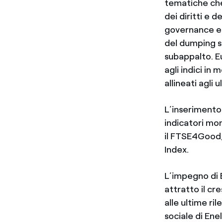
tematiche che
dei diritti e 
governance e i
del dumping s
subappalto. E
agli indici in
allineati agli u
L’inserimento 
indicatori mon
il FTSE4Good,
Index.
L’impegno di E
attratto il cr
alle ultime ri
sociale di En