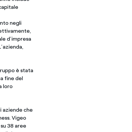
 capitale
nto negli
pettivamente,
iale d’impresa
L’azienda,
Gruppo è stata
a fine del
a loro
ri aziende che
iness. Vigeo
 su 38 aree