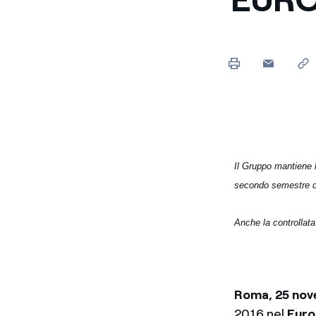
Enel Cuore
Sosteniamo le iniziative
profit
Ethical Channel
Il canale dove segnalare 
Archivio Storico
Raccontiamo la storia dell'
Il Gruppo mantiene 
secondo semestre d
Anche la controllat
Roma, 25 no
2016 nel
Euro