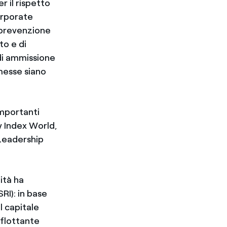
 il rispetto
corporate
a prevenzione
to e di
di ammissione
mmesse siano
importanti
ty Index World,
Leadership
lità ha
RI): in base
l capitale
 flottante