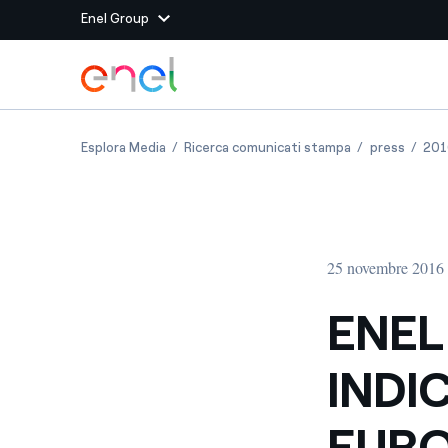
Enel Group
Vai al contenuto principale
Siti del Gruppo
ENEL RICONFERMATA NEGLI INDICI DI SOSTENI
ENEL RICONFERM
ENEL R
Esplora Media
Ricerca comunicati stampa
press
201
Enel Green Power
Produciamo energia pulit
Enel Global Energy and
Mitighiamo i rischi della
delle commodity
Commodity
Management
25 novembre 2016
Enel Open Innovability®
Un ecosistema globale p
con l'Innovability®
ENEL
Enel Global Procurement
Massimizziamo la creazio
INDIC
rapporto con i nostri for
Enel Foundation
La piattaforma di cono
EURO
energia pulita