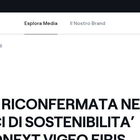
Esplora Media
Il Nostro Brand
Esplora Media
Siti Paese
BILITA’ EURONEXT VIGEO EIRIS
ATA NEGLI INDICI DI SOSTENIBILITA’ EURONEXT VIGEO EIRIS
ICONFERMATA NEGLI INDICI DI SOSTENIBILITA’ EURONEXT VIGEO EIRIS
ENEL RICONFERMATA NEGLI INDICI DI SOSTENIBILITA’ EURONEXT VIGEO 
6
a da fonti rinnovabili
Americas
 negoziazione internazionale
Argentina
Brasile
er dare energia al futuro
Cile
 RICONFERMATA NE
Colombia
ne di valore grazie al
I DI SOSTENIBILITA’
nitori
Iberia
scenza per un mondo di
NEXT VIGEO EIRIS
Italia