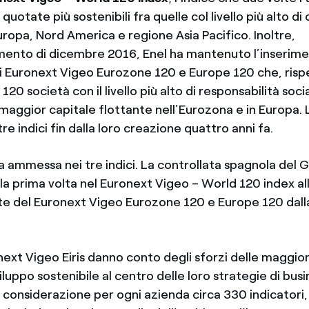
quotate più sostenibili fra quelle col livello più alto di
uropa, Nord America e regione Asia Pacifico. Inoltre,
mento di dicembre 2016, Enel ha mantenuto l’inserime
ali Euronext Vigeo Eurozone 120 e Europe 120 che, ris
 120 società con il livello più alto di responsabilità soc
 maggior capitale flottante nell’Eurozona e in Europa. 
e indici fin dalla loro creazione quattro anni fa.
a ammessa nei tre indici. La controllata spagnola del 
a prima volta nel Euronext Vigeo – World 120 index all
te del Euronext Vigeo Eurozone 120 e Europe 120 dall
onext Vigeo Eiris danno conto degli sforzi delle maggio
luppo sostenibile al centro delle loro strategie di bus
n considerazione per ogni azienda circa 330 indicatori,