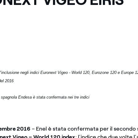
Messico
 delle organizzazioni non
Nord America
violazioni delle nostre policy
elettricità in Italia
l’inclusione negli indici Euronext Vigeo - World 120, Eurozone 120 e Europe 1
el 2016
a spagnola Endesa è stata confermata nei tre indici
vembre 2016
– Enel è stata confermata per il secondo
next Vigeo – World 120 index
; l’indice che due volte l