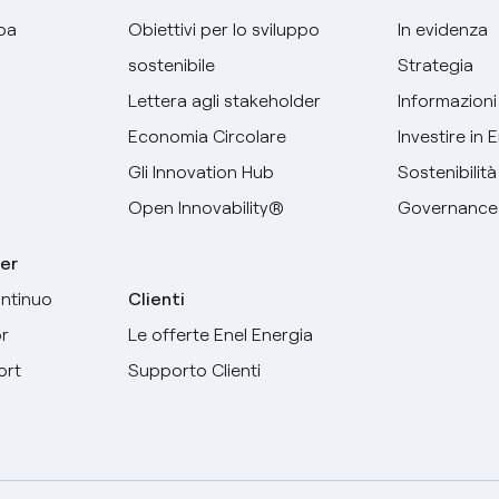
pa
Obiettivi per lo sviluppo
In evidenza
sostenibile
Strategia
Lettera agli stakeholder
Informazioni 
Economia Circolare
Investire in 
Gli Innovation Hub
Sostenibilità
Open Innovability®
Governance
er
ntinuo
Clienti
r
Le offerte Enel Energia
ort
Supporto Clienti
Seleziona la tua lingua
Italiano