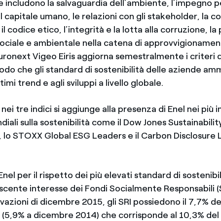
 includono la salvaguardia dell’ambiente, l’impegno per
del capitale umano, le relazioni con gli stakeholder, la 
l codice etico, l’integrità e la lotta alla corruzione, l
ociale e ambientale nella catena di approvvigionamen
uronext Vigeo Eiris aggiorna semestralmente i criteri 
 modo che gli standard di sostenibilità delle aziende a
ltimi trend e agli sviluppi a livello globale.
nei tre indici si aggiunge alla presenza di Enel nei più 
diali sulla sostenibilità come il Dow Jones Sustainabili
 lo STOXX Global ESG Leaders e il Carbon Disclosure 
nel per il rispetto dei più elevati standard di sostenibi
escente interesse dei Fondi Socialmente Responsabili (S
levazioni di dicembre 2015, gli SRI possiedono il 7,7% de
el (5,9% a dicembre 2014) che corrisponde al 10,3% del