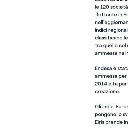
le 120 società 
flottante in E
nell’aggiorna
indici region
classificano le
tra quelle col
ammessa nei tr
Endesa è stat
ammessa per l
2014 e fa par
creazione.
Gli indici Eur
pongono lo svi
Eiris prende i