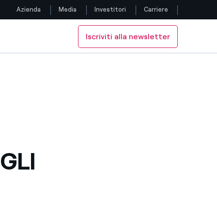
Azienda
Media
Investitori
Carriere
Iscriviti alla newsletter
Seguici
EIRIS
Facebook
Twitter
YouTube
LinkedIn
GLI
Instagram
TikTok