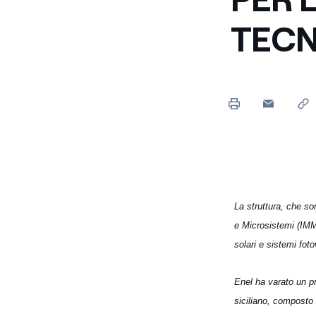
Enel Cuore
Sosteniamo le iniziative
TECN
profit
Ethical Channel
Il canale dove segnalare 
Archivio Storico
Raccontiamo la storia dell'
La struttura, che sor
e Microsistemi (IMM)
solari e sistemi foto
Enel ha varato un p
siciliano, composto 