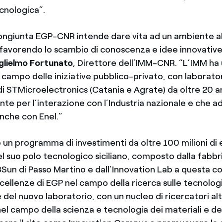
cnologica”.
 congiunta EGP-CNR intende dare vita ad un ambiente 
 favorendo lo scambio di conoscenza e idee innovative
glielmo Fortunato
, Direttore dell’IMM-CNR. “L’IMM ha
 campo delle iniziative pubblico-privato, con laborator
di STMicroelectronics (Catania e Agrate) da oltre 20 an
te per l’interazione con l’Industria nazionale e che a
nche con Enel.”
o un programma di investimenti da oltre 100 milioni di 
l suo polo tecnologico siciliano, composto dalla fabbr
3Sun di Passo Martino e dall’Innovation Lab a questa c
ellenze di EGP nel campo della ricerca sulle tecnologie
e del nuovo laboratorio, con un nucleo di ricercatori 
nel campo della scienza e tecnologia dei materiali e dei 