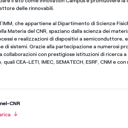
ppare il sito come Innovation Campus e promuovere la c
ettore delle rinnovabili.
ll’IMM, che appartiene al Dipartimento di Scienze Fisic
la Materia del CNR, spaziano dalla scienza dei material
ocessi e realizzazioni di dispositivi a semiconduttore, 
ne di sistemi. Grazie alla partecipazione a numerosi pr
 collaborazioni con prestigiose istituzioni di ricerca a l
le, quali CEA-LETI, IMEC, SEMATECH, ESRF, CNM e co
Enel-CNR
arica