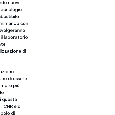
ando nuovi
 tecnologie
bustibile
e, mimando con
i svolgeranno
il laboratorio
ate
lizzazione di
luzione
ano di essere
empre più
le
i questa
il CNR e di
 polo di