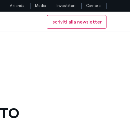
Azienda
Media
Investitori
Carriere
Iscriviti alla newsletter
Seguici
OVABILI
GIE RINNOVABILI
Facebook
Twitter
YouTube
LinkedIn
Instagram
NTO
TikTok