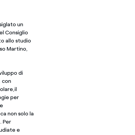
siglato un
el Consiglio
o allo studio
sso Martino,
viluppo di
, con
olare,il
ogie per
se
ca non solo la
. Per
udiate e