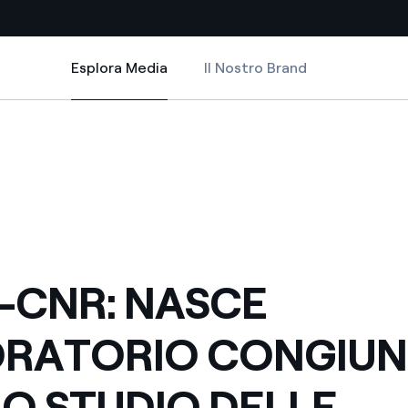
Esplora Media
Il Nostro Brand
Esplora Media
Siti Paese
 PER LO STUDIO DELLE TECNOLOGIE RINNOVABILI
CE LABORATORIO CONGIUNTO PER LO STUDIO DELLE TECNOLOGIE RINN
CNR: NASCE LABORATORIO CONGIUNTO PER LO STUDIO DELLE TECNOLO
a da fonti rinnovabili
Americas
 negoziazione internazionale
Argentina
Brasile
er dare energia al futuro
Cile
-CNR: NASCE
Colombia
ne di valore grazie al
ORATORIO CONGIU
nitori
Iberia
scenza per un mondo di
LO STUDIO DELLE
Italia