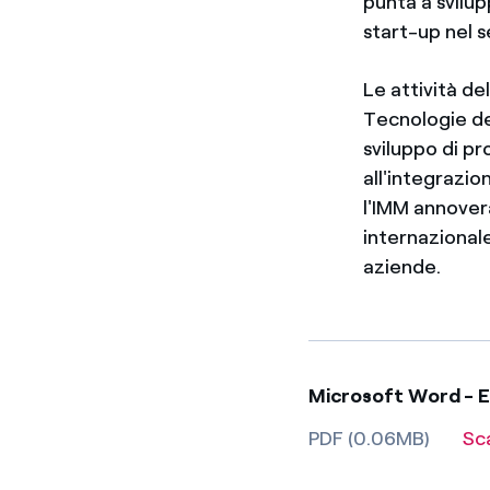
punta a svilu
start-up nel s
Le attività de
Tecnologie del
sviluppo di pr
all'integrazio
l'IMM annovera
internaziona
aziende.
Microsoft Word - 
PDF (0.06MB)
Sc