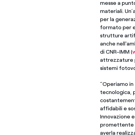
messe a punto 
materiali. Un’
per la genera
formato per e
strutture artif
anche nell'am
di CNR-IMM (
attrezzature 
sistemi fotov
“Operiamo in 
tecnologica, 
costantemente
affidabili e so
Innovazione e
promettente co
averla realizz