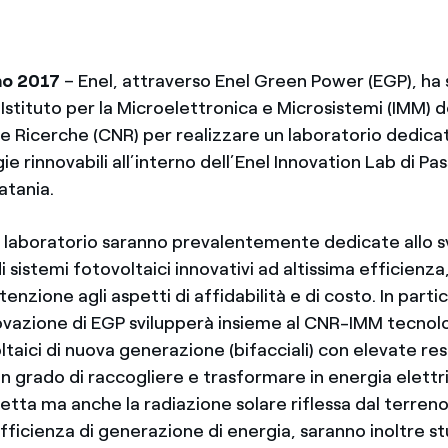
no 2017
– Enel, attraverso Enel Green Power (EGP), ha 
Istituto per la Microelettronica e Microsistemi (IMM) d
e Ricerche (CNR) per realizzare un laboratorio dedicat
ie rinnovabili all’interno dell’Enel Innovation Lab di Pa
atania.
el laboratorio saranno prevalentemente dedicate allo s
di sistemi fotovoltaici innovativi ad altissima efficienza
enzione agli aspetti di affidabilità e di costo. In partic
ovazione di EGP svilupperà insieme al CNR-IMM tecnol
taici di nuova generazione (bifacciali) con elevate re
n grado di raccogliere e trasformare in energia elettri
retta ma anche la radiazione solare riflessa dal terreno
fficienza di generazione di energia, saranno inoltre st