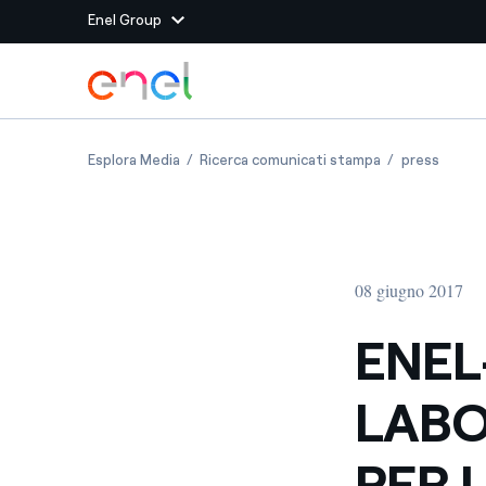
Enel Group
Vai al contenuto principale
Siti del Gruppo
ENEL-CNR: NASCE LABORATORIO CONGIUNTO
ENEL-CNR: NAS
ENEL-
Esplora Media
Ricerca comunicati stampa
press
Enel Green Power
Produciamo energia pulit
Enel Global Energy and
Mitighiamo i rischi della
delle commodity
Commodity
Management
08 giugno 2017
Enel Open Innovability®
Un ecosistema globale p
con l'Innovability®
ENEL
Enel Global Procurement
Massimizziamo la creazio
LAB
rapporto con i nostri for
Enel Foundation
La piattaforma di cono
PER 
energia pulita