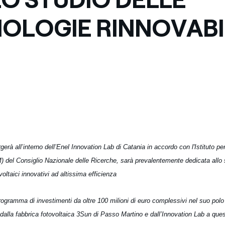
Messico
 delle organizzazioni non
OLOGIE RINNOVABI
Nord America
violazioni delle nostre policy
elettricità in Italia
gerà all’interno dell’Enel Innovation Lab di Catania in accordo con l'Istituto pe
 del Consiglio Nazionale delle Ricerche, sarà prevalentemente dedicata allo s
voltaici innovativi ad altissima efficienza
rogramma di investimenti da oltre 100 milioni di euro complessivi nel suo polo
dalla fabbrica fotovoltaica 3Sun di Passo Martino e dall’Innovation Lab a ques