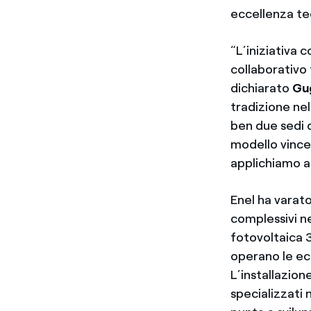
eccellenza te
“L’iniziativa
collaborativo
dichiarato
Gu
tradizione nel
ben due sedi 
modello vincen
applichiamo a
Enel ha varat
complessivi ne
fotovoltaica 
operano le ecc
L’installazion
specializzati 