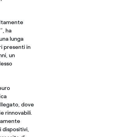
altamente
”, ha
 una lunga
i presenti in
ni, un
desso
euro
ica
ollegato, dove
 rinnovabili.
altamente
dispositivi,