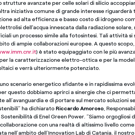
strutture avanzate per celle solari di silicio accoppi
altra iniziativa comune di grande interesse riguarderà
zione ad alta efficienza e basso costo di idrogeno com
lettrolisi dell'acqua innescata dalla radiazione solar
iciali un processo simile alla fotosintesi. Tali attività s
bito di ampie collaborazioni europee. A questo scopo, 
www.imm.cnr.it
) è stato equipaggiato con le più avanz
per la caratterizzazione elettro-ottica e per la model
oltaici e verrà ulteriormente potenziato.
uno scenario energetico sfidante e in rapidissima evo
per questo dobbiamo aprirci a sinergie che ci permett
 all’avanguardia e di portare sul mercato soluzioni s
stenibili” ha dichiarato
Riccardo Amoroso
, Responsabi
 Sostenibilità di Enel Green Power. “Siamo orgogliosi d
llaborazione con una realtà di altissimo livello come 
ata nell’ambito dell’Innovation Lab di Catania, il nostro