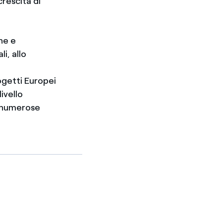
rescita di
he e
i, allo
e
ogetti Europei
ivello
n numerose