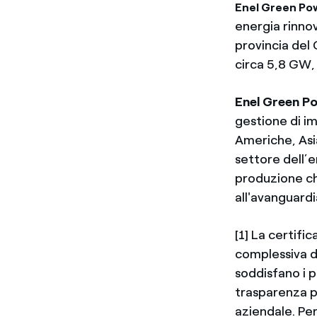
Enel Green Po
energia rinnov
provincia del 
circa 5,8 GW, 
Enel Green P
gestione di im
Americhe, Asi
settore dell’
produzione che
all'avanguardi
[1] La certifi
complessiva d
soddisfano i p
trasparenza pu
aziendale. Per