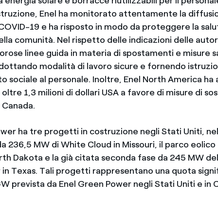
 energia solare e borracce riutilizzabili per il personale
ostruzione, Enel ha monitorato attentamente la diffusi
OVID-19 e ha risposto in modo da proteggere la salu
lla comunità. Nel rispetto delle indicazioni delle autori
orose linee guida in materia di spostamenti e misure s
dottando modalità di lavoro sicure e fornendo istruzion
o sociale al personale. Inoltre, Enel North America ha
 oltre 1,3 milioni di dollari USA a favore di misure di s
in Canada.
er ha tre progetti in costruzione negli Stati Uniti, nell
a 236,5 MW di White Cloud in Missouri, il parco eolico
th Dakota e la già citata seconda fase da 245 MW del
in Texas. Tali progetti rappresentano una quota signif
GW prevista da Enel Green Power negli Stati Uniti e in