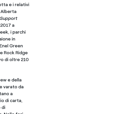
ta e i relativi
, Alberta
 Support
l 2017 a
eek, i parchi
sione in
 Enel Green
le Rock Ridge
o di oltre 210
iew e della
le varato da
tano a
io di carta,
 di