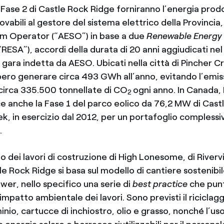
 Fase 2 di Castle Rock Ridge forniranno l’energia prodot
novabili al gestore del sistema elettrico della Provincia
em Operator (“AESO”) in base a due
Renewable Energy
“RESA”), accordi della durata di 20 anni aggiudicati ne
 gara indetta da AESO. Ubicati nella città di Pincher Cr
bero generare circa 493 GWh all’anno, evitando l’emis
circa 335.500 tonnellate di CO
ogni anno. In Canada,
2
e anche la Fase 1 del parco eolico da 76,2 MW di Cast
k, in esercizio dal 2012, per un portafoglio complessiv
.
 dei lavori di costruzione di High Lonesome, di Riverv
le Rock Ridge si basa sul modello di cantiere sostenibi
wer, nello specifico una serie di
best practice
che pun
impatto ambientale dei lavori. Sono previsti il riciclagg
inio, cartucce di inchiostro, olio e grasso, nonché l’uso