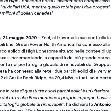
e di High Lonesome porta l’investimento complessivo 
i di dollari USA, mentre quello totale per i due progett
 milioni di dollari canadesi
, 21 maggio 2020
–
Enel, attraverso la sua controllat
bili Enel Green Power North America, ha connesso alla r
co eolico di High Lonesome situato nelle contee di U
exas, incrementando la capacità del più grande parco 
sente nel portafoglio globale di rinnovabili del Grupp
cietà ha connesso alla rete i due parchi eolici di Rivervi
 2 di Castle Rock Ridge, da 29,4 MW, situati ad Alberta
e in rete di questi tre nuovi parchi eolici è un’ulteriore
del fatto che Enel mantiene il proprio impegno finalizz
ortafoglio globale di rinnovabili”,
ha dichiarato
Antoni
reen Power. “
Tale impegno è stato altresì evidenziato, 