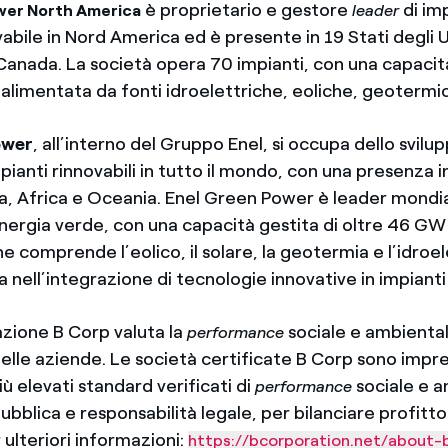
è proprietario e gestore
di imp
wer North America
leader
abile in Nord America ed è presente in 19 Stati degli 
Canada. La società opera 70 impianti, con una capacità
alimentata da fonti idroelettriche, eoliche, geotermic
ower
, all’interno del Gruppo Enel, si occupa dello svilup
pianti rinnovabili in tutto il mondo, con una presenza i
a, Africa e Oceania. Enel Green Power è leader mondia
energia verde, con una capacità gestita di oltre 46 GW
 comprende l’eolico, il solare, la geotermia e l’idroel
a nell’integrazione di tecnologie innovative in impianti 
cazione B Corp valuta la
sociale e ambienta
performance
elle aziende. Le società certificate B Corp sono impr
iù elevati standard verificati di
sociale e a
performance
bblica e responsabilità legale, per bilanciare profitt
 ulteriori informazioni:
https://bcorporation.net/about-