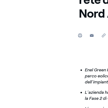
Enel Cuore
Sosteniamo le iniziative
Nord
profit
Ethical Channel
Il canale dove segnalare 
Archivio Storico
Raccontiamo la storia dell'
Enel Green 
parco eolic
dell’impian
L’azienda ha
la Fase 2 di