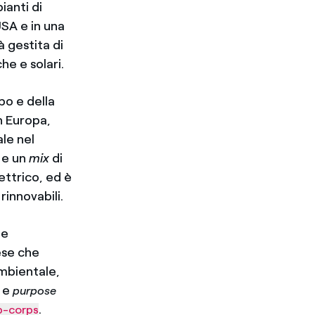
ianti di
USA e in una
 gestita di
he e solari.
po e della
n Europa,
le nel
 e un
mix
di
ettrico, ed è
rinnovabili.
le
ese che
mbientale,
o e
purpose
.
b-corps