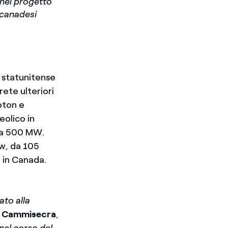
nel progetto
i canadesi
a statunitense
ete ulteriori
pton e
eolico in
o a 500 MW.
ew, da 105
 in Canada.
ato alla
o Cammisecra
,
nel corso del