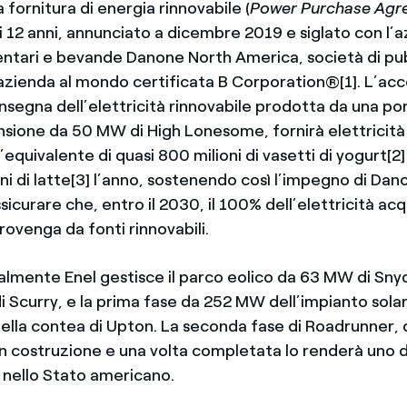
 fornitura di energia rinnovabile (
Power Purchase Agr
i 12 anni, annunciato a dicembre 2019 e siglato con l’a
entari e bevande Danone North America, società di pubb
 azienda al mondo certificata B Corporation®[1]. L’ac
nsegna dell’elettricità rinnovabile prodotta da una po
sione da 50 MW di High Lonesome, fornirà elettricità 
’equivalente di quasi 800 milioni di vasetti di yogurt[2]
loni di latte[3] l’anno, sostenendo così l’impegno di Da
icurare che, entro il 2030, il 100% dell’elettricità acq
rovenga da fonti rinnovabili.
ualmente Enel gestisce il parco eolico da 63 MW di Sny
i Scurry, e la prima fase da 252 MW dell’impianto solar
ella contea di Upton. La seconda fase di Roadrunner,
n costruzione e una volta completata lo renderà uno d
i nello Stato americano.