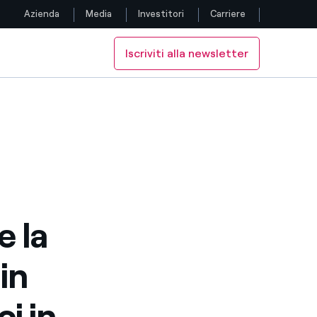
Azienda
Media
Investitori
Carriere
Iscriviti alla newsletter
Seguici
i in Nord America
chi eolici in Nord America
Facebook
Twitter
YouTube
LinkedIn
e la
Instagram
in
TikTok
ci in