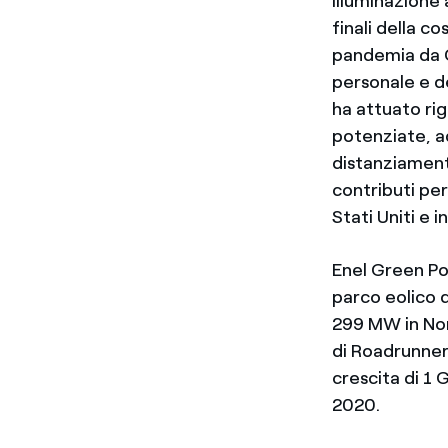
illuminazione a
finali della c
pandemia da C
personale e de
ha attuato rig
potenziate, a
distanziament
contributi per
Stati Uniti e 
Enel Green Pow
parco eolico d
299 MW in Nor
di Roadrunner 
crescita di 1 
2020.