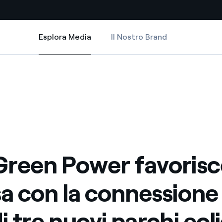
Esplora Media
Il Nostro Brand
Esplora Media
Siti Paese
onnessione in rete di tre nuovi parchi eolici in Nord America
 favorisce la ripresa con la connessione in rete di tre nuovi parchi eolic
een Power favorisce la ripresa con la connessione in rete di tre nuovi par
a da fonti rinnovabili
Americas
 negoziazione internazionale
Argentina
Brasile
er dare energia al futuro
Cile
Green Power favorisc
Colombia
ne di valore grazie al
sa con la connessione 
nitori
Iberia
scenza per un mondo di
i tre nuovi parchi eoli
Italia