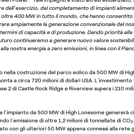
e dell’esercizio, dal completamento di impianti aliment
r oltre 400 MW in tutto il mondo, che hanno consentito
erare ampiamente la generazione convenzionale del no
 termini di capacità e di produzione. Dando priorità alla 
futuro continueremo a generare nuovo valore sostenibile 
lla nostra energia a zero emissioni, in linea con il Pian
o nella costruzione del parco eolico da 500 MW di Hi
nta a circa 720 milioni di dollari USA. L’investimento
Fase 2 di Castle Rock Ridge e Riverview supera i 210 milio
e l’impianto da 500 MW di High Lonesome genererà c
ando l’emissione di oltre 1,2 milioni di tonnellate di CO
2
to con gli ulteriori 50 MW appena connessi alla rete g