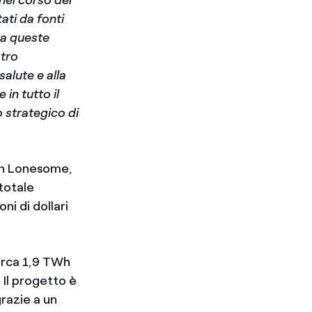
ati da fonti
 a queste
stro
salute e alla
in tutto il
o strategico di
gh Lonesome,
 totale
ni di dollari
irca 1,9 TWh
. Il progetto è
razie a un