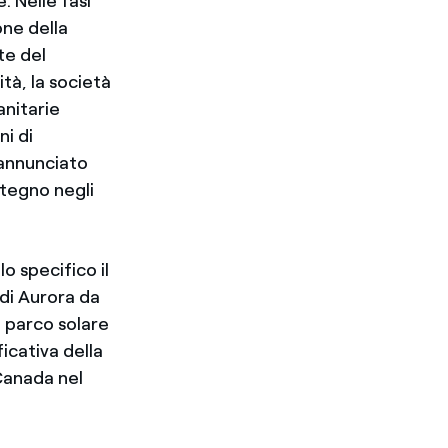
. Nelle fasi
one della
te del
tà, la società
anitarie
i di
 annunciato
ostegno negli
o specifico il
 di Aurora da
 parco solare
icativa della
 Canada nel