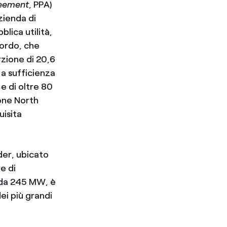
eement
, PPA)
zienda di
lica utilità,
cordo, che
rzione di 20,6
a sufficienza
 e di oltre 80
none North
uisita
der, ubicato
e di
 da 245 MW, è
ei più grandi