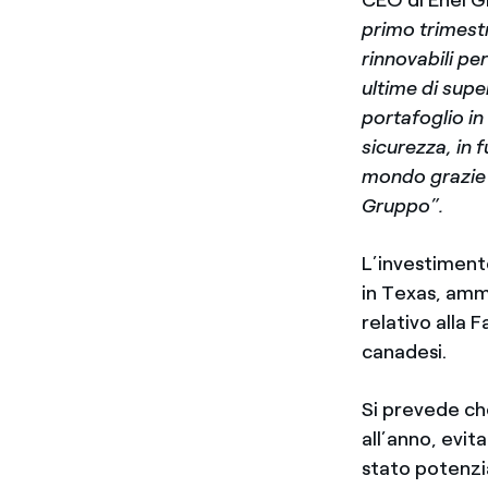
primo trimestr
rinnovabili pe
ultime di sup
portafoglio in
sicurezza, in 
mondo grazie a
Gruppo”.
L’investiment
in Texas, ammo
relativo alla 
canadesi.
Si prevede ch
all’anno, evit
stato potenzia