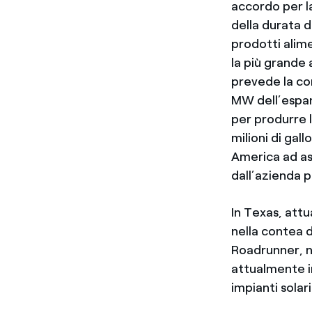
accordo per la
della durata d
prodotti alim
la più grande
prevede la co
MW dell’espan
per produrre l
milioni di gal
America ad ass
dall’azienda p
In Texas, att
nella contea d
Roadrunner, n
attualmente i
impianti solar