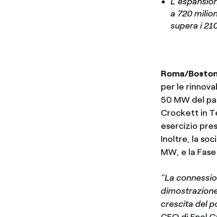
L’espansion
a 720 milion
supera i 210
Roma/Boston
per le rinnova
50 MW del par
Crockett in T
esercizio pre
Inoltre, la so
MW, e la Fase
“La connession
dimostrazione 
crescita del p
CEO di Enel G