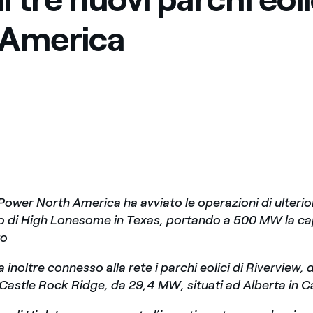
Messico
 delle organizzazioni non
 America
Nord America
violazioni delle nostre policy
elettricità in Italia
Power North America ha avviato le operazioni di ulteri
o di High Lonesome in Texas, portando a 500 MW la ca
to
 inoltre connesso alla rete i parchi eolici di Riverview
Castle Rock Ridge, da 29,4 MW, situati ad Alberta in 