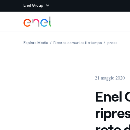
Enel Group
Vai al contenuto principale
Siti del Gruppo
Enel Green Power favorisce la ripresa con la c
Enel Green Power
Enel Gr
Esplora Media
Ricerca comunicati stampa
press
Enel Green Power
Produciamo energia pulit
Enel Global Energy and
Mitighiamo i rischi della
delle commodity
Commodity
Management
21 maggio 2020
Enel Open Innovability®
Un ecosistema globale p
con l'Innovability®
Enel 
Enel Global Procurement
Massimizziamo la creazio
ripre
rapporto con i nostri for
Enel Foundation
La piattaforma di cono
rete d
energia pulita